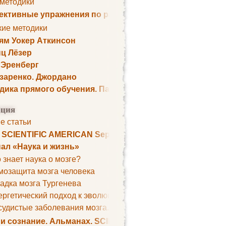
 методики
ктивные упражнения по развитию памяти
кие методики
ям Уокер Аткинсон
ц Лёзер
 Эренберг
озаренко. Джордано
дика прямого обучения. Пауль Шелли
ция
е статьи
. SCIENTIFIC AMERICAN September 1979
ал «Наука и жизнь»
 знает наука о мозге?
мозащита мозга человека
адка мозга Тургенева
ргетический подход к эволюции мозга
удистые заболевания мозга. Все может начаться с головно
 и сознание. Альманах. SCIENTIFIC AMERICAN