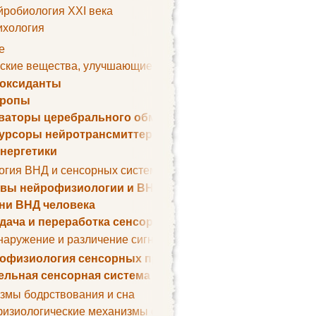
йробиология XXI века
ихология
е
ские вещества, улучшающие умственные способности
оксиданты
тропы
ваторы церебрального обмена веществ
урсоры нейротрансмиттеров
нергетики
огия ВНД и сенсорных систем
вы нейрофизиологии и ВНД
ни ВНД человека
дача и переработка сенсорных сигналов
наружение и различение сигналов. Сенсорная рецепция
офизиология сенсорных процессов
ельная сенсорная система
змы бодрствования и сна
изиологические механизмы сна