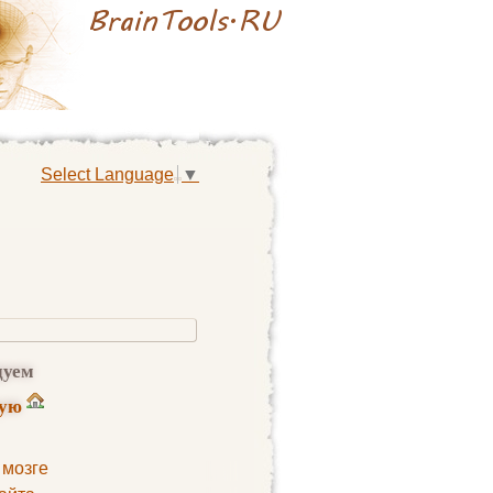
Select Language
▼
дуем
ную
 мозге