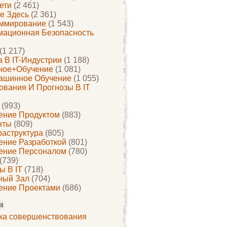
ети
(2 461)
е Здесь
(2 361)
ммирование
(1 543)
ационная Безопасность
(1 217)
 В IT-Индустрии
(1 188)
ное+обучение
(1 081)
ашинное Обучение
(1 055)
ования И Прогнозы В IT
(993)
ение Продуктом
(883)
нты
(809)
раструктура
(805)
ение Разработкой
(801)
ение Персоналом
(780)
(739)
ы В IT
(718)
ный Зал
(704)
ение Проектами
(686)
и
ка совершенствования