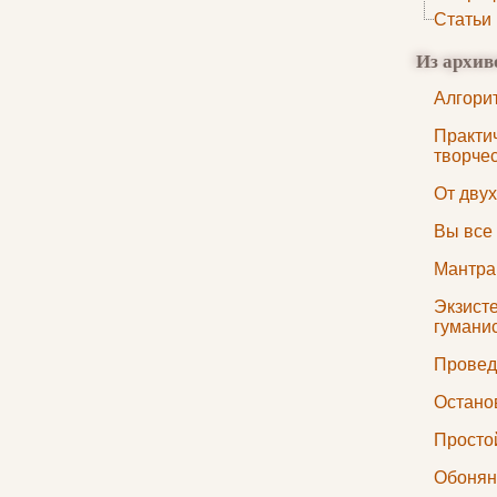
Статьи
Из архив
Алгори
Практи
творче
От двух
Вы все
Мантра
Экзист
гумани
Провед
Остано
Просто
Обонян