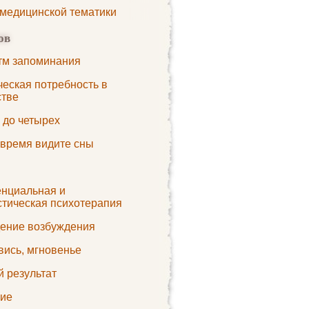
 медицинской тематики
ов
тм запоминания
ческая потребность в
стве
 до четырех
 время видите сны
енциальная и
стическая психотерапия
ение возбуждения
вись, мгновенье
й результат
ие