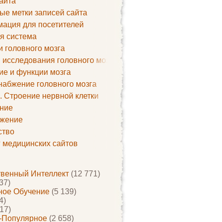
айта
ые метки записей сайта
ация для посетителей
я система
и головного мозга
 исследования головного мозга
ие и функции мозга
набжение головного мозга
. Строение нервной клетки
ние
жение
ство
г медицинских сайтов
твенный Интеллект
(12 771)
37)
ое Обучение
(5 139)
4)
17)
-Популярное
(2 658)