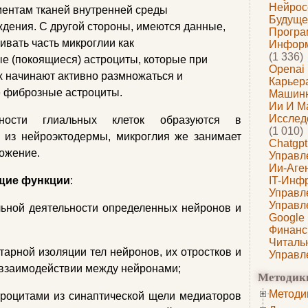
Нейрос
ементам тканей внутренней среды
Будуще
дения. С другой стороны, имеются данные,
Програ
вать часть микроглии как
Информ
(1 336)
 (покоящиеся) астроциты, которые при
Openai
 начинают активно размножаться и
Карьера
 фиброзные астроциты.
Машин
Ии И М
Исслед
ности глиальных клеток образуются в
(1 010)
из нейроэктодермы, микроглия же занимает
Chatgpt
ожение.
Управл
Ии-Аге
щие функции
:
IT-Инф
Управл
Управл
ой деятельности определенных нейронов и
Google
Финанс
Читаль
ной изоляции тел нейронов, их отростков и
Управл
 взаимодействии между нейронами;
Методик
Методи
оцитами из синаптической щели медиаторов