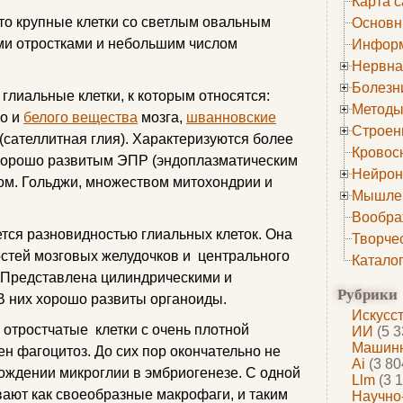
Карта с
то крупные клетки со светлым овальным
Основн
ми отростками и небольшим числом
Информ
Нервна
Болезн
глиальные клетки, к которым относятся:
Методы
го и
белого вещества
мозга,
шванновские
Строен
и (сателлитная глия). Характеризуются более
Кровос
 хорошо развитым ЭПР (эндоплазматическим
Нейрон
ом. Гольджи, множеством митохондрии и
Мышле
Вообра
тся разновидностью глиальных клеток. Она
Творче
остей мозговых желудочков и центрального
Катало
. Представлена цилиндрическими и
Рубрики
 В них хорошо развиты органоиды.
Искусс
 отростчатые клетки с очень плотной
ИИ
(5 3
Машинн
н фагоцитоз. До сих пор окончательно не
Ai
(3 80
ождении микроглии в эмбриогенезе. С одной
Llm
(3 1
вают как своеобразные макрофаги, и таким
Научно