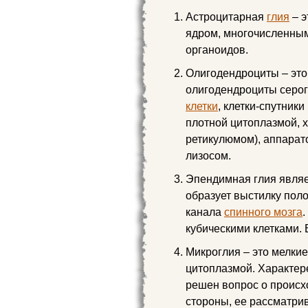
Астроцитарная
глия
– э
ядром, многочисленны
органоидов.
Олигодендроциты – это 
олигодендроциты серо
клетки
, клетки-спутник
плотной цитоплазмой,
ретикулюмом), аппарат
лизосом.
Эпендимная глия являе
образует выстилку пол
канала
спинного мозга
кубическими клетками.
Микроглия – это мелкие
цитоплазмой. Характере
решен вопрос о происх
стороны, ее рассматри