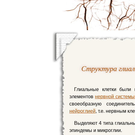
Структура глиал
Глиальные клетки были
элементов
нервной системы
своеобразную соедините
нейроглией
, т.е. нервным кл
Выделяют 4 типа глиальны
эпиндемы и микроглии.