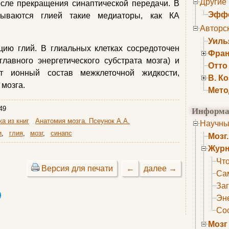
Другие
осле прекращения синаптической передачи. В
Эффе
атываются глией такие медиаторы, как КА
Авторс
Уиль
 глий. В глиальных клетках сосредоточен
Фран
главного энергетического субстрата мозга) и
Отто
т ионный состав межклеточной жидкости,
В. К
 мозга.
Мето
Информа
49
а из книг
Анатомия мозга. Псеунок А.А.
Научны
и
,
глия
,
мозг
,
синапс
Мозг
Журн
Что
Версия для печати
←
далее →
Са
Заг
Эне
Сос
Мозг