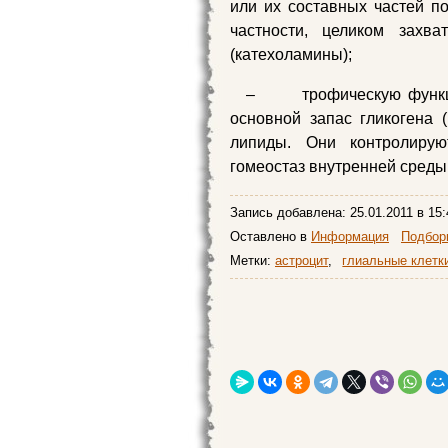
или их составных частей п
частности, целиком захв
(катехоламины);
– трофическую функцию
основной запас гликогена (
липиды. Они контролирую
гомеостаз внутренней среды
Запись добавлена:
25.01.2011
в 15:
Оставлено в
Информация
Подборк
Метки:
астроцит
,
глиальные клетк