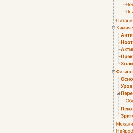
Не
Пс
Питани
Химиче
Анти
Ноо
Акти
Прек
Холи
Физиол
Осно
Уров
Пере
Об
Псих
Зрит
Механи
Нейроф