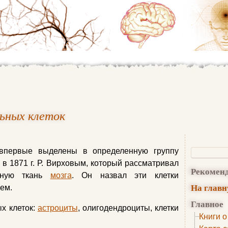
ьных клеток
 впервые выделены в определенную группу
в 1871 г. Р. Вирховым, который рассматривал
Рекомен
льную ткань
мозга
. Он назвал эти клетки
На глав
еем.
Главное
х клеток:
астроциты
, олигодендроциты, клетки
Книги о