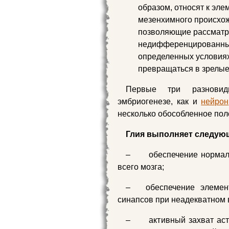
образом, относят к эл
мезенхимного происхож
позволяющие рассматри
недифференцированные
определенных условиях
превращаться в зрелые
Первые три разновид
эмбриогенезе, как и
нейрон
несколько обособленное пол
Глия выполняет следую
– обеспечение нормальн
всего мозга;
– обеспечение элементар
синапсов при неадекватном
– активный захват астр