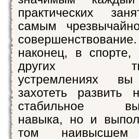
практических зан
самым чрезвычайно
совершенствов
наконец, в спорте,
других твор
устремлениях вы
захотеть развить 
стабильное вып
навыка, но и выпо
том наивысшем 