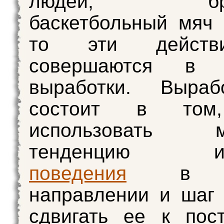
людей, бро
баскетбольный мяч 
то эти действ
совершаются в п
выработки. Выра
состоит в том
использовать м
тенденцию изм
поведения
в ну
направлении и шаг
сдвигать ее к пос