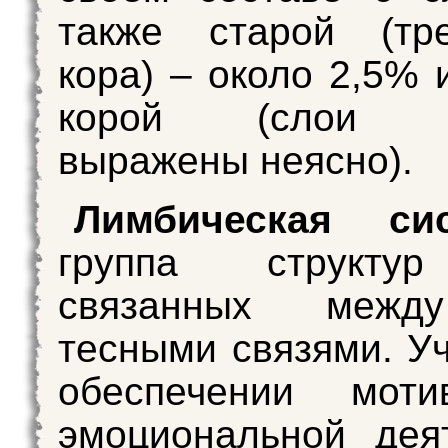
также старой (тре
кора) – около 2,5% 
корой (слои н
выражены неясно).
Лимбическая сис
группа структур
связанных межд
тесными связями. Уч
обеспечении мотив
эмоциональной дея