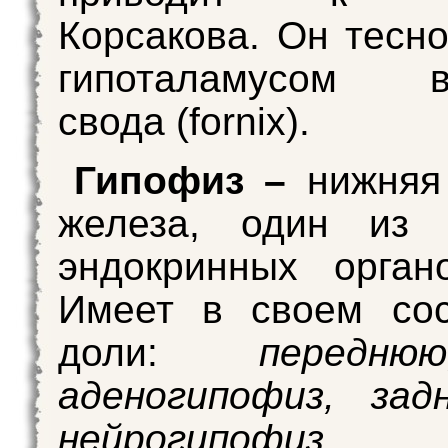
Корсакова. Он тесно
гипоталамусом в
свода (fornix).
Гипофиз –
нижняя
железа, один из 
эндокринных орган
Имеет в своем сос
доли:
переднюю
аденогипофиз, зад
нейрогипофиз,