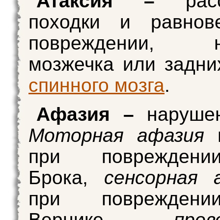
Атаксия –
расст
походки и равнов
повреждении, на
мозжечка или задни
спинного мозга
.
Афазия –
нарушен
Моторная афазия
в
при поврежден
Брока,
сенсорная 
при поврежден
Вернике,
пров