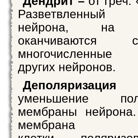
Дендрит –
от греч.
Разветвленный о
нейрона, на к
оканчиваются си
многочисленные
других нейронов.
Деполяризация
уменьшение поля
мембраны нейрона.
мембрана