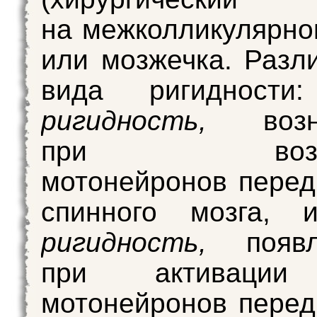
на межколликулярно
или мозжечка. Разл
вида ригидност
ригидность,
возни
при возбуж
мотонейронов перед
спинного мозга,
ригидность,
появл
при активации
мотонейронов перед