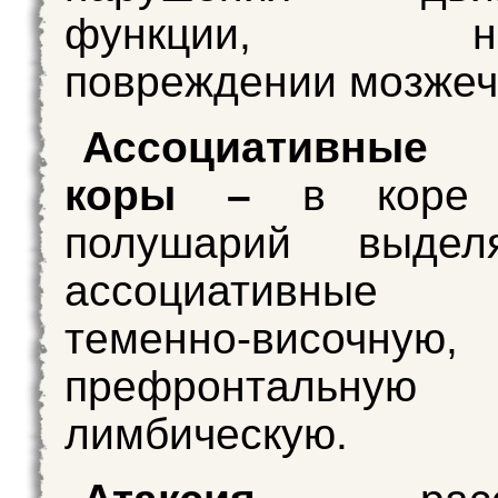
функции, нап
повреждении мозжеч
Ассоциативные 
коры –
в коре 
полушарий выдел
ассоциативные
теменно-височную,
префронтал
лимбическую.