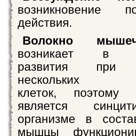
возникновение по
действия.
Волокно мышеч
возникает в п
развития при 
нескольких
клеток, поэтому
является синци
организме в соста
мышцы функциони