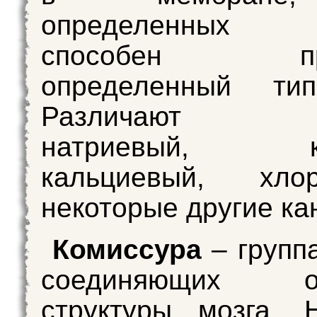
определенных у
способен проп
определенный ти
Различают
натриевый, ка
кальциевый, хл
некоторые другие ка
Комиссура
– группа
соединяющих от
структуры мозга. 