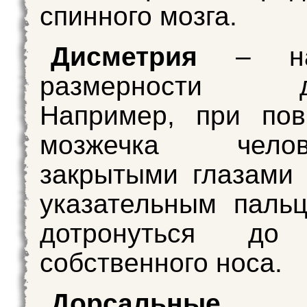
спинного мозга.
Дисметрия
– нар
размерности дв
Например, при пов
мозжечка чел
закрытыми глазами
указательным паль
дотронуться до 
собственного носа.
Дорсальные к