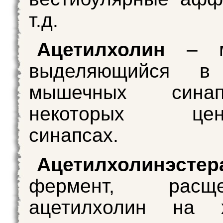
т.д.
Ацетилхолин
– м
выделяющийся в 
мышечных сина
некоторых цент
синапсах.
Ацетилхолинэстер
фермент, расще
ацетилхолин на 