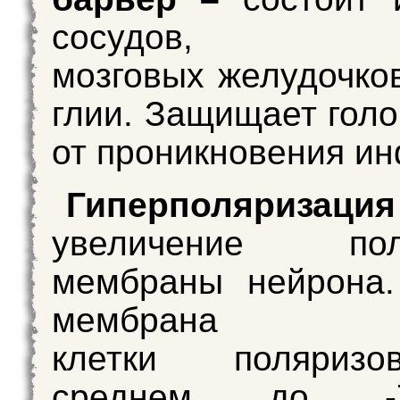
сосудов, вы
мозговых желудочков
глии. Защищает голо
от проникновения ин
Гиперполяриз
увеличение поля
мембраны нейрона.
мембрана
клетки поляриз
среднем до 