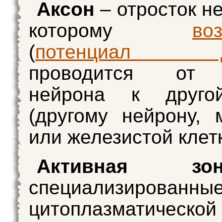
Аксон
– отросток н
которому
во
(
потенциал де
проводится от 
нейрона к друго
(другому нейрону,
или железистой клетк
Активная з
специализированн
цитоплазматической