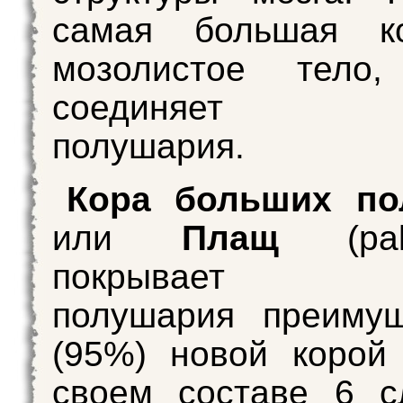
самая большая ко
мозолистое тело,
соединяет б
полушария.
Кора больших по
или
Плащ
(pal
покрывает б
полушария преимущ
(95%) новой корой
своем составе 6 с