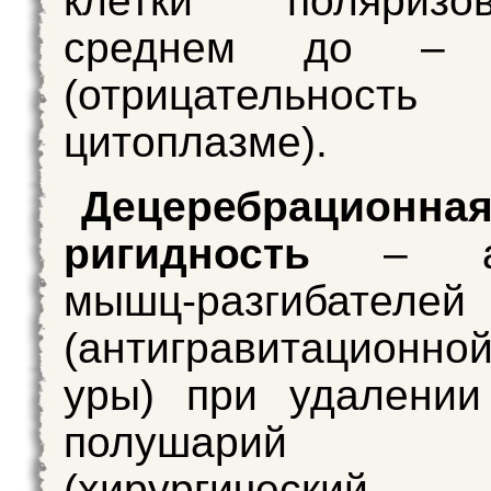
клетки поляриз
среднем до –
(отрицательн
цитоплазме).
Децеребрационна
ригидность
– акт
мышц-разгибателей
(антигравитационной
уры) при удалении
полушарий 
(хирургический