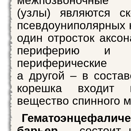
межпозвоночные 
(узлы) являются с
псевдоуниполярных 
один отросток аксон
периферию и о
периферические
а другой – в состав
корешка входит 
вещество спинного м
Гематоэнцефаличе
барьер –
состоит 