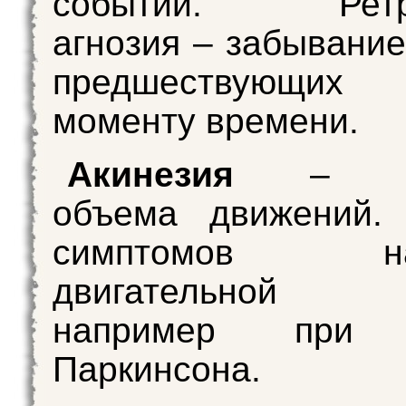
событии. Ретро
агнозия – забывание
предшествующих 
моменту времени.
Акинезия
– сни
объема движений.
симптомов нар
двигательной ф
например при 
Паркинсона.