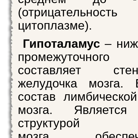
(отрицательн
цитоплазме).
Гипоталамус
– ниж
промежуточного
составляет сте
желудочка мозга. 
состав лимбическо
мозга. Является
структурой
мозга, обеспеч