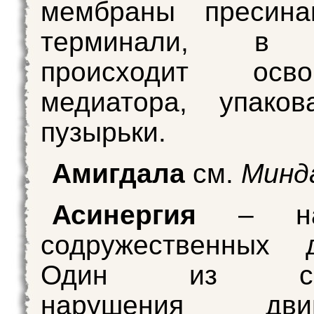
мембраны пресинап
терминали, в 
происходит осво
медиатора, упаков
пузырьки.
Амигдала
см.
Минд
Асинергия
– нар
содружественных д
Один из сим
нарушения двига