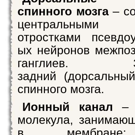
спинного мозга
– с
центральными
отростками псевдо
ых нейронов межпо
ганглиев. За
задний (дорсальный
спинного мозга.
Ионный канал
– 
молекула, занимаю
в мембране