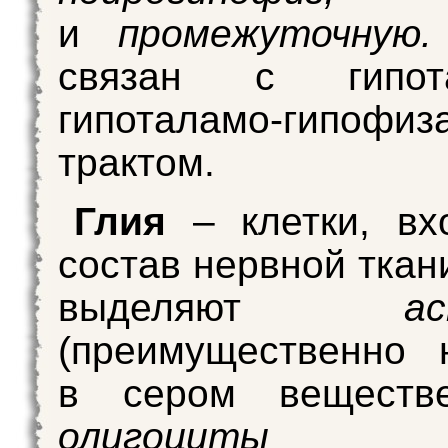
и
промежуточную.
связан с гипота
гипоталамо-гипофиз
трактом.
Глия
– клетки, вх
состав нервной ткан
выделяют
а
(преимущественно 
в сером веществе
олигоциты