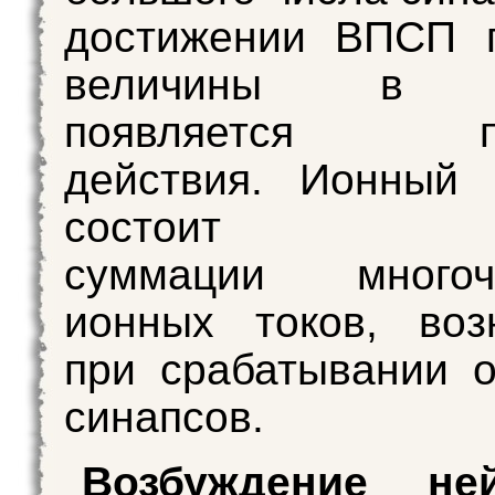
достижении ВПСП п
величины в н
появляется по
действия. Ионный 
состои
суммации многоч
ионных токов, воз
при срабатывании 
синапсов.
Возбуждение не