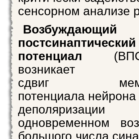
сенсорном анализе р
Возбуждающий
постсинаптический
потенциал
(ВПС
возникае
сдвиг мембр
потенциала нейрона 
деполяризац
одновременном воз
большого числа сина