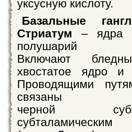
уксусную кислоту.
Базальные гангл
Стриатум
– ядра 
полушарий 
Включают бледн
хвостатое ядро и 
Проводящими путя
связан
черной субста
субталамически