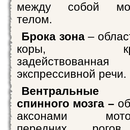
между собой моз
телом.
Брока зона
– облас
коры, крит
задействова
экспрессивной речи.
Вентральные 
спинного мозга –
об
аксонами мотон
передних рогов