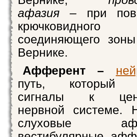
афазия –
при пов
крючковидного
соединяющего зоны
Вернике.
Афферент –
ней
путь, который п
сигналы к цент
нервной системе. 
слуховые аффе
вестибулярные афф