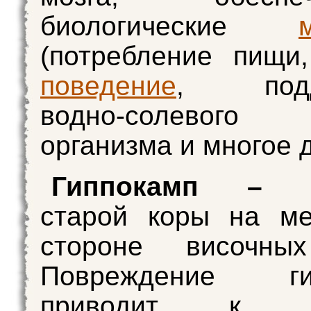
биологические
(потребление пищи
поведение
, подд
водно-солевого 
организма и многое д
Гиппокамп –
ст
старой коры на ме
стороне височны
Повреждение гип
приводит к си