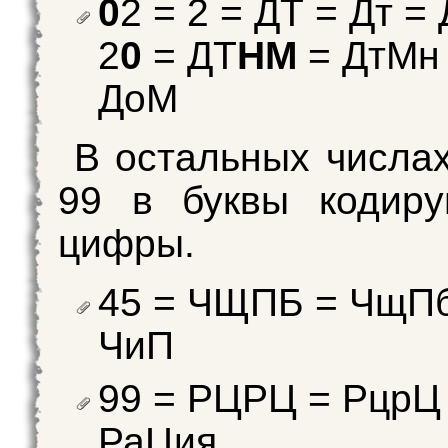
0
2 = 2 = ДТ = Дт = 
2
0
= ДТ
НМ
= ДтМн 
ДоМ
В остальных числах
99 в буквы кодиру
цифры.
45 = ЧЩПБ = ЧщПб
ЧиП
99 = РЦРЦ = РцрЦ
РаЦия