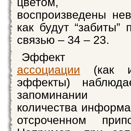
цветом, 
воспроизведены нев
как будут “забиты” 
связью – 34 – 23.
Эффект сти
ассоциации
(как и
эффекты) наблюда
запоминании б
количества информа
отсроченном припо