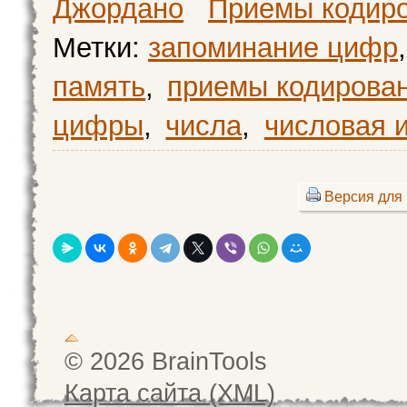
Джордано
Приемы кодир
Метки:
запоминание цифр
,
память
,
приемы кодирова
цифры
,
числа
,
числовая 
Версия для 
© 2026 BrainTools
Карта сайта (XML)