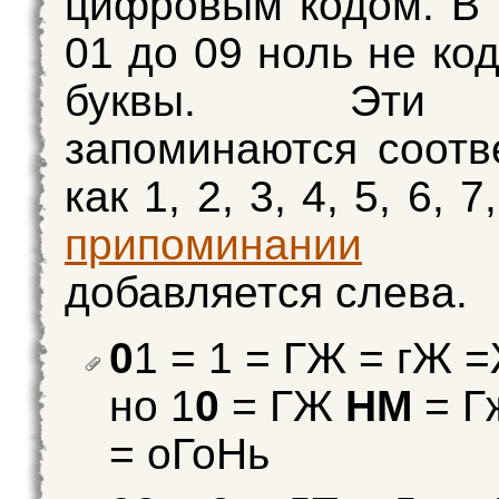
цифровым кодом. В 
01 до 09 ноль не ко
буквы. Эти
запоминаются соотв
как 1, 2, 3, 4, 5, 6, 7
припоминании
н
добавляется слева.
0
1 = 1 = ГЖ = гЖ 
но 1
0
= ГЖ
НМ
= Г
= оГоНь