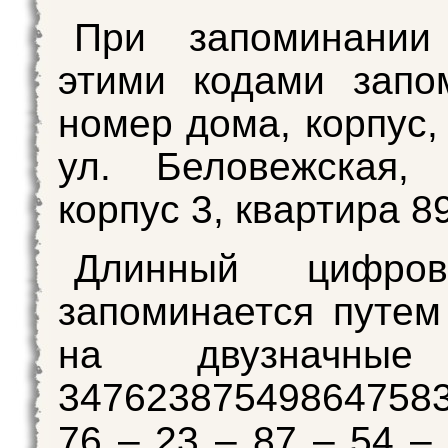
При запоминании
этими кодами запо
номер дома, корпус,
ул. Беловежская,
корпус 3, квартира 89
Длинный цифро
запоминается путем
на двузначные
347623875498647583
76 – 23 – 87 – 54 –