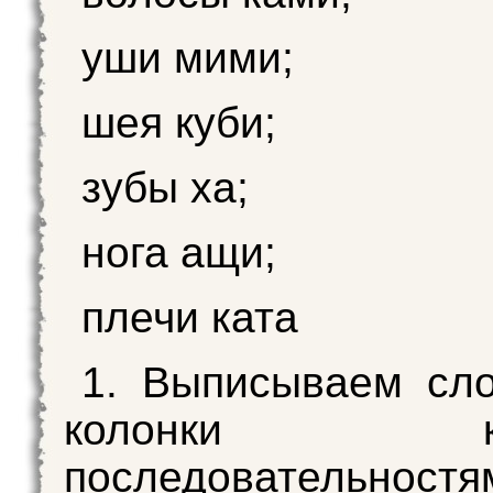
уши мими;
шея куби;
зубы ха;
нога ащи;
плечи ката
1. Выписываем сл
колонки кор
последовательностя