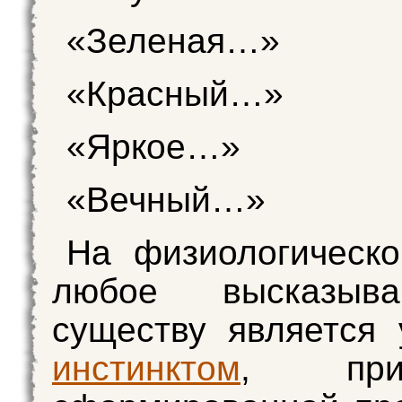
«Зеленая…»
«Красный…»
«Яркое…»
«Вечный…»
На физиологическ
любое высказыв
существу является
инстинктом
, приж