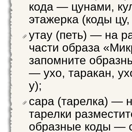
кода — цунами, ку
этажерка (коды цу, к
утау (петь) — на р
части образа «Ми
запомните образн
— ухо, таракан, ухо
у);
сара (тарелка) — 
тарелки разместит
образные коды — 