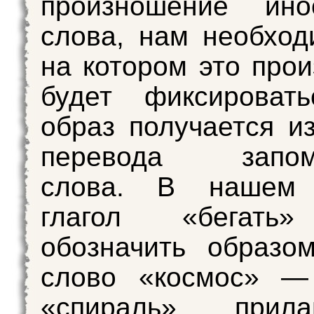
произношение инос
слова, нам необход
на котором это про
будет фиксировать
образ получается из
перевода запоми
слова. В нашем 
глагол «бегать
обозначить образо
слово «космос» —
«спираль», прилаг