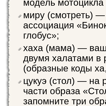
модель мотоцикла
миру (смотреть) —
ассоциация «Бино
глобус»;
хаха (мама) — ва
двумя халатами в 
(образные коды ха,
цукуэ (стол) — на
части образа «Сто
запомните три об