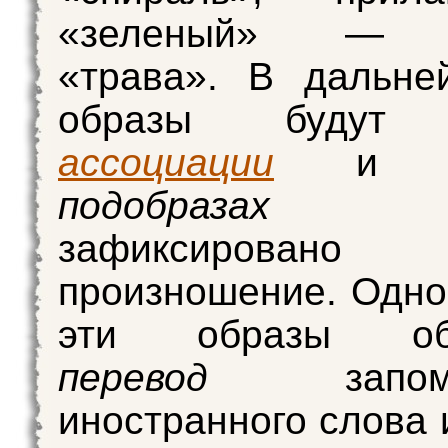
«зеленый» — о
«трава». В дальне
образы буду
ассоциации
и 
подобраз
зафиксировано
произношение. Одн
эти образы обо
перевод
запо
иностранного слова 