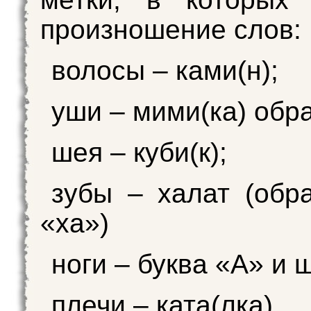
произношение слов:
волосы – ками(н);
уши – мими(ка) обра
шея – куби(к);
зубы – халат (обр
«ха»)
ноги – буква «А» и 
плечи – ката(лка)