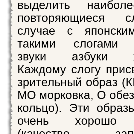
выделить наибол
повторяющиеся с
случае с японски
такими слогами 
звуки азбуки хи
Каждому слогу прис
зрительный образ (К
МО морковка, О обез
кольцо). Эти образ
очень хорошо 
(качество запо