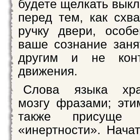
будете щелкать вык
перед тем, как схва
ручку двери, особ
ваше сознание заня
другим и не конт
движения.
Слова языка хр
мозгу фразами; эт
также присуще с
«инертности». Нача