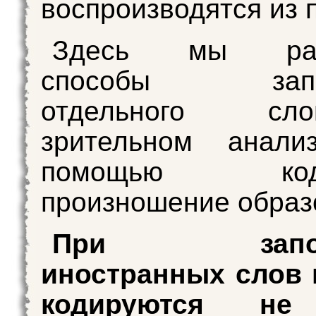
воспроизводятся из 
Здесь мы рас
способы запом
отдельного с
зрительном анали
помощью коди
произношение образ
При запоми
иностранных слов 
кодируются не