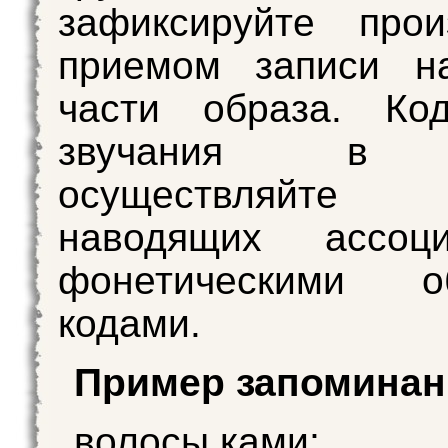
зафиксируйте прои
приемом записи н
части образа. Код
звучания в 
осуществляйте 
наводящих ассоц
фонетическими о
кодами.
Пример запоминан
волосы ками;