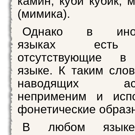
камин, куби кубик, 
(мимика).
Однако в инос
языках есть 
отсутствующие в
языке. К таким сло
наводящих асс
неприменим и испо
фонетические образ
В любом язык