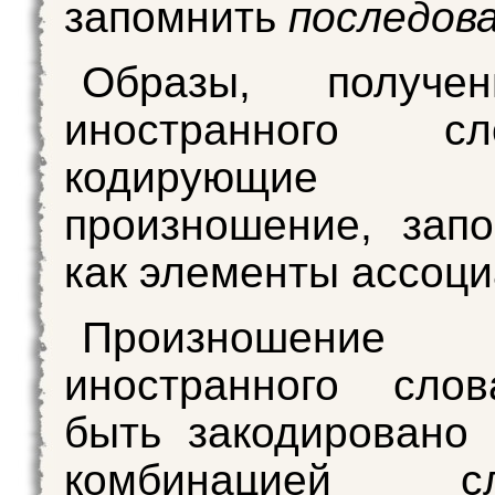
запомнить
последов
Образы, получе
иностранного 
кодирующи
произношение, зап
как элементы ассоци
Произношение
иностранного сло
быть закодировано
комбинацией сл