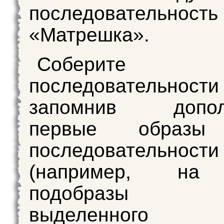
последовательност
«Матрешка».
Соберите ко
последовательност
запомнив дополн
первые образы
последовательности
(например, на
подобразы о
выделенног