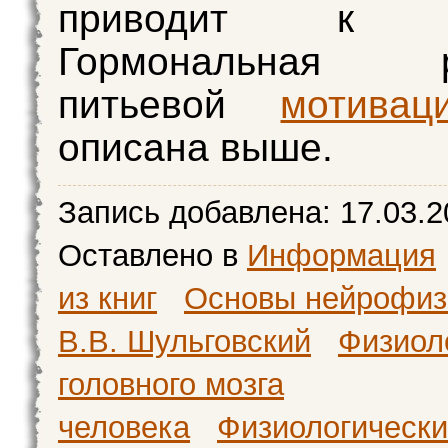
приводит к ад
Гормональная ре
питьевой
мотивац
описана выше.
Запись добавлена:
17.03.2
Оставлено в
Информация
из книг
Основы нейрофиз
В.В. Шульговский
Физиол
головного мозга
человека
Физиологическ