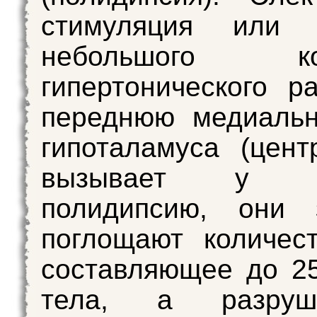
стимуляция или 
небольшого кол
гипертонического р
переднюю медиальн
гипоталамуса (цен
вызывает у жи
полидипсию, они 
поглощают количес
составляющее до 2
тела, а разру