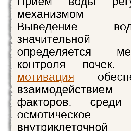
Прием воды регу
механизмом 
Выведение 
значительно
определяется ме
контроля почек. 
мотивация
обеспеч
взаимодействием
факторов, среди
осмотическое д
внутриклето