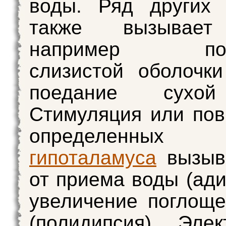
воды. Ряд других 
также вызывает
например подс
слизистой оболочк
поедание сухо
Стимуляция или по
определенных 
гипоталамуса
вызыва
от приема воды (ади
увеличение поглощ
(полидипсия). Элек