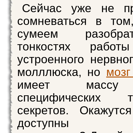
Сейчас уже не пр
сомневаться в том
сумеем разобр
тонкостях работ
устроенного нервног
молллюска, но
мозг
имеет массу
специфических
секретов. Окажутс
доступны н