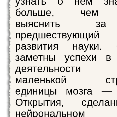
узнать о нем зна
больше, чем у
выяснить з
предшествующий
развития науки. 
заметны успехи в 
деятельности
маленькой стру
единицы мозга 
Открытия, сдела
нейрональ