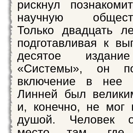
рискнул познакоми
научную обществ
Только двадцать ле
подготавливая к вы
десятое издани
«Системы», он п
включение в нее ч
Линней был велики
и, конечно, не мог 
душой. Человек 
место там, гд