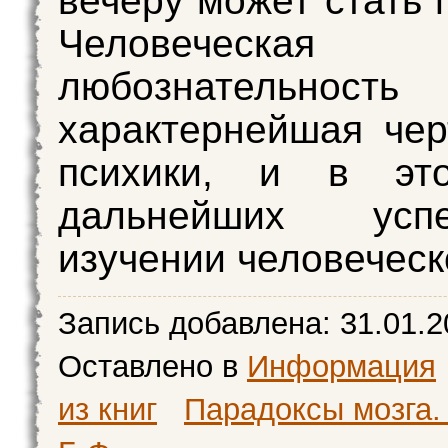
вечеру может стать 
Человеческая п
любознательн
характернейшая че
психики, и в эт
дальнейших ус
изучении человеческ
Запись добавлена:
31.01.2
Оставлено в
Информация
из книг
Парадоксы мозга.