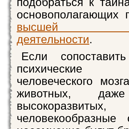
подобраться к тайн
основополагающих 
высшей не
деятельности
.
Если сопоставит
психические ф
человеческого мозг
животных, даж
высокоразвиты
человекообразные 