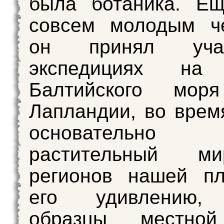
была ботаника. Ещ
совсем молодым че
он принял уча
экспедициях на 
Балтийского мо
Лапландии, во врем
основательно 
растительный м
регионов нашей пл
его удивлению, 
образцы местно