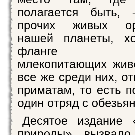
полагается быть,
прочих живых ор
нашей планеты, х
фланге к
млекопитающих жив
все же среди них, от
приматам, то есть п
один отряд с обезья
Десятое издание 
природы» вызвал