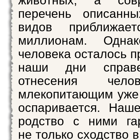
животных, а сов
перечень описан
видов приближае
миллионам. Одна
человека осталось п
наши дни справе
отнесения чел
млекопитающим уже
оспаривается. Наш
родство с ними га
не только сходство 