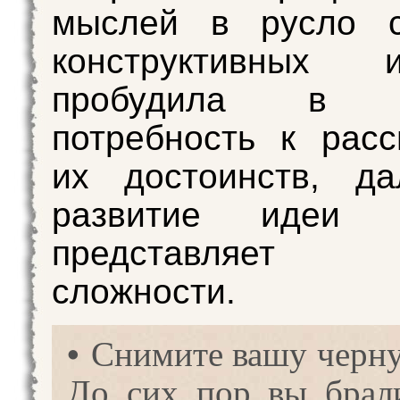
мыслей в русло с
конструктивных
пробудила в ч
потребность к рас
их достоинств, да
развитие идеи
представляет 
сложности.
• Снимите вашу черн
До сих пор вы брал