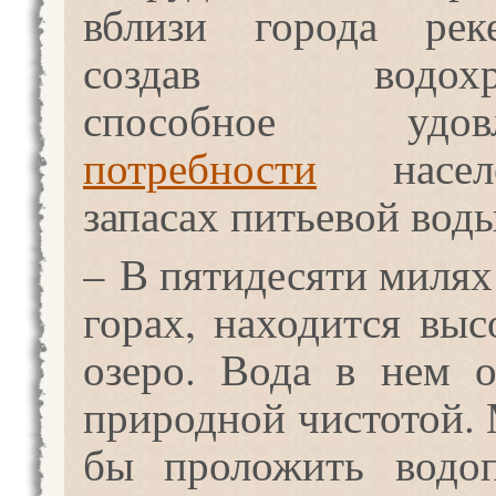
вблизи города рек
создав водохра
способное удовле
потребности
насел
запасах питьевой воды
– В пятидесяти милях
горах, находится выс
озеро. Вода в нем о
природной чистотой.
бы проложить водоп