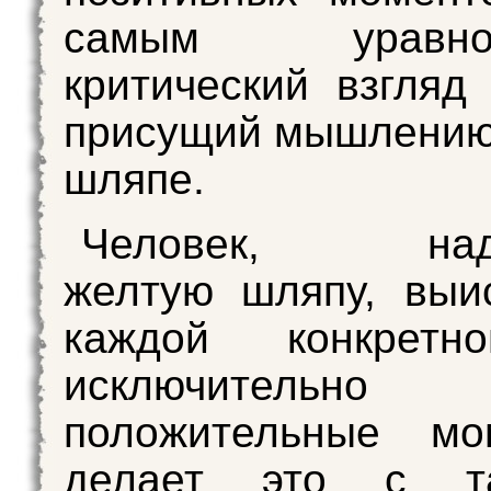
самым уравнов
критический взгляд
присущий мышлению
шляпе.
Человек, над
желтую шляпу, выи
каждой конкретн
исключительно
положительные м
делает это с т