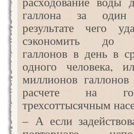
расходование воды 
галлона за один
результате чего уд
сэкономить до т
галлонов в день в с
одного человека, и
миллионов галлонов
расчете на г
трехсоттысячным нас
– А если задействов
повторного испол