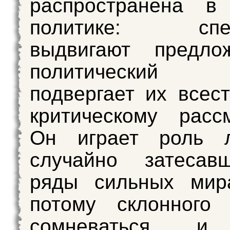
распространена в
политике: спец
выдвигают предло
политический 
подвергает их всес
критическому расс
Он играет роль л
случайно затесав
ряды сильных мир
потому склонного
сомневаться и 