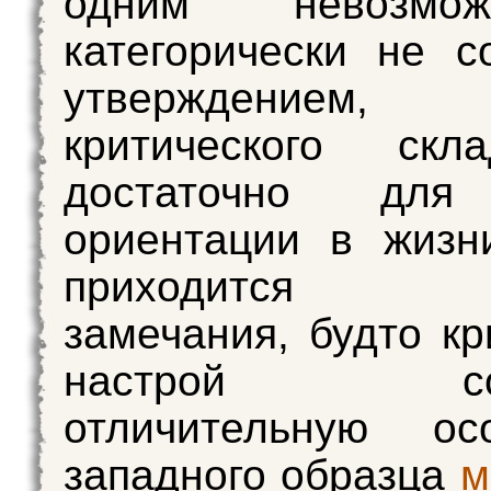
одним невозмо
категорически не с
утверждением,
критического ск
достаточно для
ориентации в жизн
приходится с
замечания, будто кр
настрой сост
отличительную осо
западного образца
м