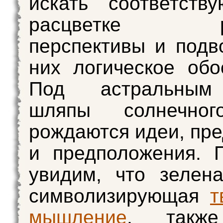
искать соответств
расцветке ра
перспективы и подв
них логическое обо
Под астральным
шляпы солнечног
рождаются идеи, пр
и предположения. 
увидим, что зелен
символизирующая
т
мышление
, также