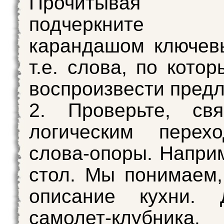
Прочитывая 
подчеркните к
карандашом ключев
т.е. слова, по кото
воспроизвести пред
2. Проверьте, св
логическим перех
слова-опоры. Наприм
стол. Мы понимаем,
описание кухни. Д
самолет-клубник