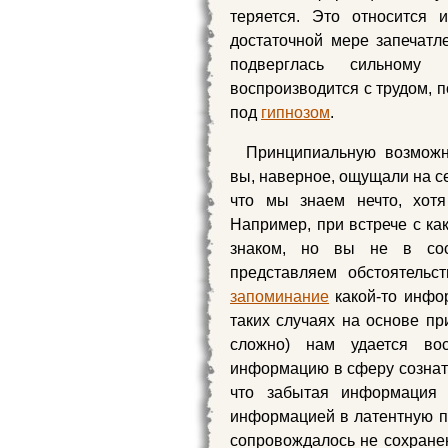
теряется. Это относится
достаточной мере запечатле
подверглась сильному 
воспроизводится с трудом, 
под
гипнозом
.
Принципиальную возможн
вы, наверное, ощущали на с
что мы знаем нечто, хот
Например, при встрече с ка
знаком, но вы не в сос
представляем обстоятельс
запоминание
какой-то инфо
таких случаях на основе пр
сложно) нам удается во
информацию в сферу сознате
что забытая информация н
информацией в латентную па
сопровождалось не сохранен