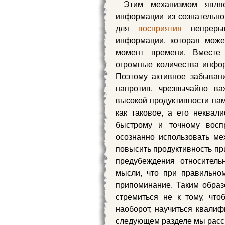
Этим механизмом являе
информации из сознательно
для
восприятия
непрерыв
информации, которая може
момент времени. Вместе
огромные количества инфор
Поэтому активное забывани
напротив, чрезвычайно в
высокой продуктивности па
как таковое, а его неква
быстрому и точному восп
осознанно использовать ме
повысить продуктивность пр
предубеждения относитель
мысли, что при правильно
припоминание. Таким образ
стремиться не к тому, что
наоборот, научиться квалиф
следующем разделе мы расс