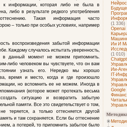
Нейрос
 и к информации, которая либо не была в
Будуще
на, либо в результате редкого употребления
Програ
оттеснению. Такая информация часто
Информ
(1 336)
порою – только при особых условиях, например
Openai
Карьера
Машин
ость воспроизведения забытой информации
Ии И М
Исслед
ебе. Каждому случалось испытать уверенность,
(1 010)
я в данный момент не можем припомнить.
Chatgpt
ким-либо человеком вы чувствуете, что он вам
Управл
Ии-Аге
тоянии узнать его. Нередко мы хорошо
IT-Инф
тва, время и место, когда и где произошло
Управл
рмации, но вспомнить ее не можем. Иногда в
Управл
Google
ипоминания (которое может протекать весьма
Финанс
ссоздать ситуацию и возвратить забытую
Читаль
льной памяти. Все это свидетельствует о том,
Управл
е теряется, а только оттесняется другой
Методик
мять и там сохраняется. Если бы оттеснение
Методи
ием, а потерей, то припомнить забытое было