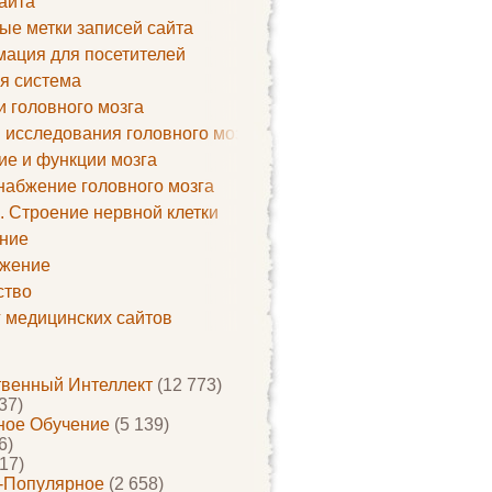
айта
ые метки записей сайта
ация для посетителей
я система
и головного мозга
 исследования головного мозга
ие и функции мозга
набжение головного мозга
. Строение нервной клетки
ние
жение
ство
г медицинских сайтов
твенный Интеллект
(12 773)
37)
ое Обучение
(5 139)
6)
17)
-Популярное
(2 658)