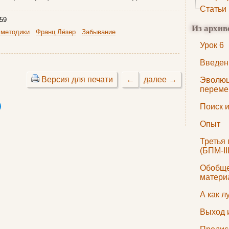
Статьи
59
Из архив
 методики
Франц Лёзер
Забывание
Урок 6
Введен
Версия для печати
←
далее →
Эволюц
переме
Поиск 
Опыт
Третья
(БПМ-III
Обобще
матери
А как 
Выход 