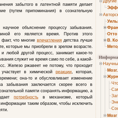
Другие
анения забытого в латентной памяти делает
Эффе
ие (путем припоминания) в сознательную
Авторс
Уиль
 научное объяснение процессу забывания.
Фран
чиной его является время. Против этого
Отто
т факт, что многие
впечатления
детства лучше
В. К
те, которые мы приобрели в зрелом возрасте.
Мето
 и любой другой процесс, занимает какое-то
Информа
вания служит не время само по себе, а какой-
Научны
сс. Железо ржавеет не потому, что проходит
Мозг
о участвует в химической
реакции
, которая,
Журн
 времени; она-то и обусловливает изменение
Что
на забывания заключается скорее всего в
Са
ознательной памяти сохранять информацию, а
Заг
оздает
потребность
в механизме, который
Эне
 информации таким образом, чтобы исключить
Сос
яти.
Мозг