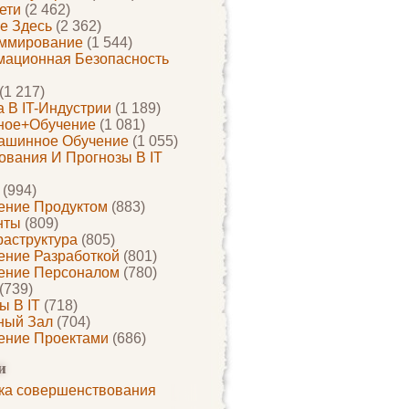
ети
(2 462)
е Здесь
(2 362)
ммирование
(1 544)
ационная Безопасность
(1 217)
 В IT-Индустрии
(1 189)
ное+обучение
(1 081)
ашинное Обучение
(1 055)
ования И Прогнозы В IT
(994)
ение Продуктом
(883)
нты
(809)
раструктура
(805)
ение Разработкой
(801)
ение Персоналом
(780)
(739)
ы В IT
(718)
ный Зал
(704)
ение Проектами
(686)
и
ка совершенствования