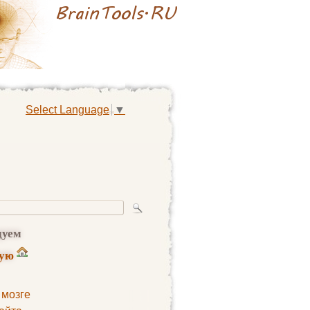
Select Language
▼
дуем
ную
 мозге