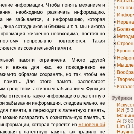
Карта с
снение информации. Чтобы понять механизм и
Основн
ания, необходимо различать информацию,
Информ
да не забывается, и информацию, которая
Нервна
 лица сотрудников и близких и т. п. мы никогда
Болезн
информация жизненно необходима, постоянно
Методы
оэтому непрерывно повторяется. Такая
Строен
няется из сознательной памяти.
Кровос
Нейрон
ельной памяти ограничена. Много другой
Мышле
отя и важна для нас, но повседневно не
Вообра
аким-то образом сохранять, но так, чтобы не
Творче
ю память. Для этого память располагает
Катало
м средством: активным забыванием. Функция
тобы оттеснить такую информацию в латентную
Рубрики
ри забывании информация, следовательно, не
Искусс
 для памяти, а переходит в латентную память,
ИИ
(5 3
Машинн
 можно возвратить в сознатель-ную память, т.
Ai
(3 80
т информации, которая теряется из
мгновенной
Llm
(3 1
пающая в латентную память, как правило, не
Научно