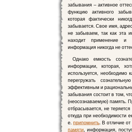
забывания – активное отте
функцию активного забыв
которая фактически никог
забывается. Свое имя, адрес,
не забываем, так как эта 
находит применение и п
информация никогда не оттес
Однако емкость сознат
информации, которая, х
используется, необходимо к
перегружать сознательну
эффективным и рациональны
забывания состоит в том, ч
(неосознаваемую) память. П
отбрасывается, не теряется
откуда при необходимости ее
е.
припомнить
. В отличие о
памяти
, информация, посту