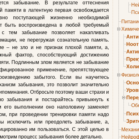
тся забывание. В результате оттеснения
Не
й памяти в латентную первая освобождается
Пс
но поступающей жизненно необходимой
Питани
т быть воспроизведена в любой требуемый
Химиче
 с тем забывание позволяет накапливать
Анти
мации, не перегружая сознательную память.
Ноо
е – не зло и не признак плохой памяти, а,
Акти
ажный фактор, способствующий достижению
Прек
мяти. Подлинным злом является не забывание
Холи
лифицированное применение, препятствующее
Физиол
роизведению забытого. Если вы научитесь
Осно
ханизм забывания, это позволит значительно
Уров
ипоминания. Отбросьте поэтому ваши страхи и
Пере
но забывания и постарайтесь привыкнуть к
Об
м его выполнении оно наполовину заменяет
Псих
ом, при проведении тренировки памяти надо
Зрит
бы исключить или преодолеть забывание, а,
ицированно им пользоваться. С этой целью в
Механи
мотрим процесс забывания более детально.
Нейроф