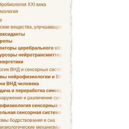
йробиология XXI века
ихология
е
ские вещества, улучшающие умственные способности
оксиданты
тропы
ваторы церебрального обмена веществ
урсоры нейротрансмиттеров
нергетики
огия ВНД и сенсорных систем
вы нейрофизиологии и ВНД
ни ВНД человека
дача и переработка сенсорных сигналов
наружение и различение сигналов. Сенсорная рецепция
офизиология сенсорных процессов
ельная сенсорная система
змы бодрствования и сна
изиологические механизмы сна