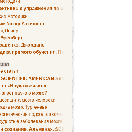
 методики
ктивные упражнения по развитию памяти
кие методики
ям Уокер Аткинсон
ц Лёзер
 Эренберг
озаренко. Джордано
дика прямого обучения. Пауль Шелли
ция
е статьи
. SCIENTIFIC AMERICAN September 1979
ал «Наука и жизнь»
 знает наука о мозге?
мозащита мозга человека
адка мозга Тургенева
ргетический подход к эволюции мозга
удистые заболевания мозга. Все может начаться с головно
 и сознание. Альманах. SCIENTIFIC AMERICAN