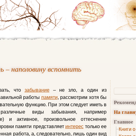
ь – наполовину вспомнить
зать, что
забывание
– не зло, а один из
равильной работы
памяти
, рассмотрим хотя бы
Рекомен
авательную функцию. При этом следует иметь в
На глав
различные виды забывания, например
ое) и активное, произвольное оттеснение
Главное
ировки памяти представляет
интерес
только ее
Книги о
нная работа, а, следовательно, лишь один вид