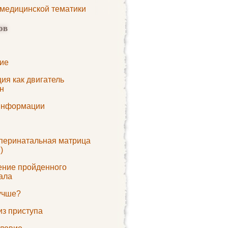
 медицинской тематики
ов
ие
ия как двигатель
н
информации
 перинатальная матрица
)
ние пройденного
ала
лучше?
из приступа