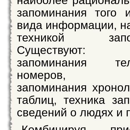
наиболее рационал
запоминания того 
вида информации, н
техникой запом
Существуют: т
запоминания тел
номеров, т
запоминания хронол
таблиц, техника за
сведений о людях и 
Комбинируя п