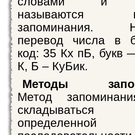
словами и з
называются пр
запоминания. На
перевод числа в б
код: 35 Кх пБ, букв 
К, Б – КуБик.
Методы запом
Метод запоминан
складывать
определенной