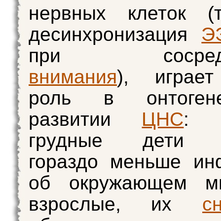
нерв­ных клеток (
десинхронизация
Э
при сосредото
внимания
), играе
роль в онтогене
разви­тии
ЦНС
: п
грудные дети п
гораздо меньше ин
об окружающем м
взрослые, их
с