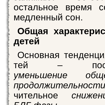
остальное время с
медлен­ный сон.
Общая характерис
детей
Основная тенденци
тей – посте
уменьшение об
продолжительнос
чительное
сниже