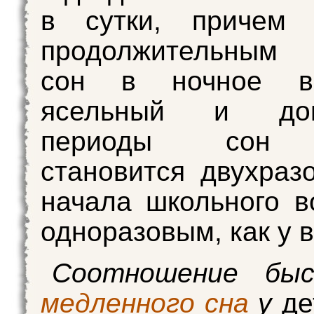
в сутки, причем 
продолжительным 
сон в ночное в
ясельный и дош
периоды сон 
становится двухраз
начала школьного во
одноразовым, как у 
Соотношение бы
медленного сна
у
де