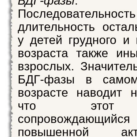
БДГ-фазы
.
Последователь
длительность оста
у детей грудного и
возраста также ин
взрослых. Значи­тел
БДГ-фазы в само
возрасте наводит 
что этот
сопровождающийся
повышенной акти