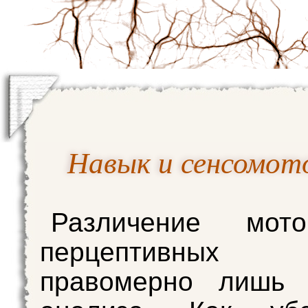
Навык и сенсомот
Различение мот
перцептивных 
правомерно лишь