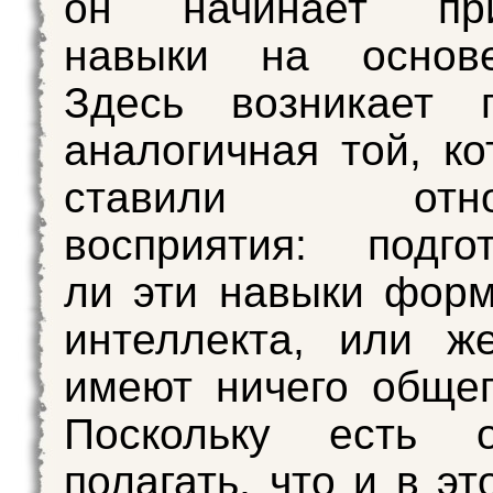
он начинает при
навыки на осн
Здесь возникает п
аналогичная той, к
ставили относ
восприятия: подго
ли эти навыки фор
интеллекта, или ж
имеют ничего обще
Поскольку есть о
полагать, что и в э