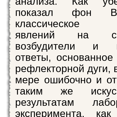
анализа. Как убе
показал фон Вей
классическое 
явлений на се
возбудители и м
ответы, основанное
рефлекторной дуги, 
мере ошибочно и от
таким же искусс
результатам лабор
эксперимента, ка