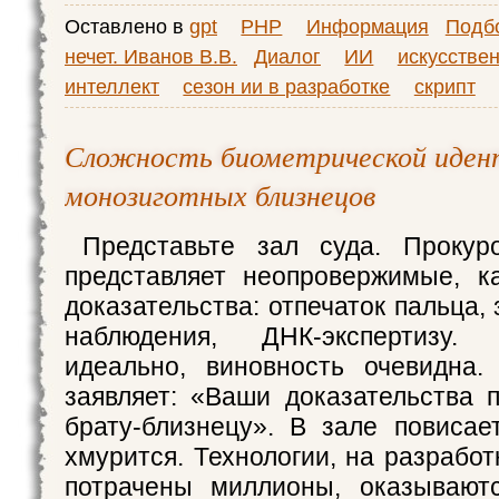
Оставлено в
gpt
PHP
Информация
Подбо
нечет. Иванов В.В.
Диалог
ИИ
искусстве
интеллект
сезон ии в разработке
скрипт
Сложность биометрической иден
монозиготных близнецов
Представьте зал суда. Прокур
представляет неопровержимые, к
доказательства: отпечаток пальца,
наблюдения, ДНК-экспертизу.
идеально, виновность очевидна.
заявляет: «Ваши доказательства п
брату-близнецу». В зале повисае
хмурится. Технологии, на разрабо
потрачены миллионы, оказываютс