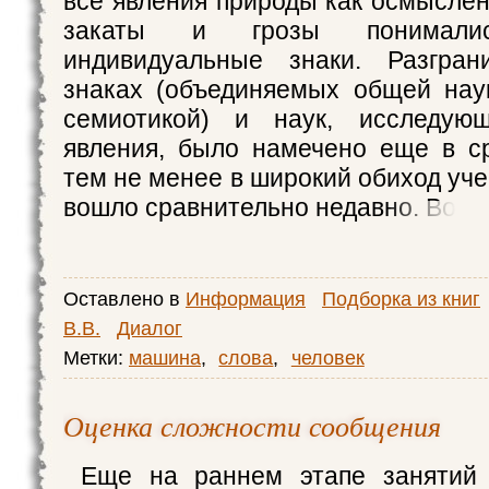
все явления природы как осмысле
закаты и грозы понимал
индивидуальные знаки. Разгра
знаках (объединяемых общей нау
семиотикой) и наук, исследую
явления, было намечено еще в с
тем не менее в широкий обиход уч
вошло сравнительно недавно. Во
Оставлено в
Информация
Подборка из книг
В.В.
Диалог
Метки:
машина
,
слова
,
человек
Оценка сложности сообщения
Еще на раннем этапе занятий 