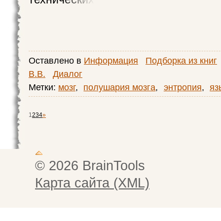
Оставлено в
Информация
Подборка из книг
В.В.
Диалог
Метки:
мозг
,
полушария мозга
,
энтропия
,
яз
1
2
3
4
»
© 2026 BrainTools
Карта сайта (XML)