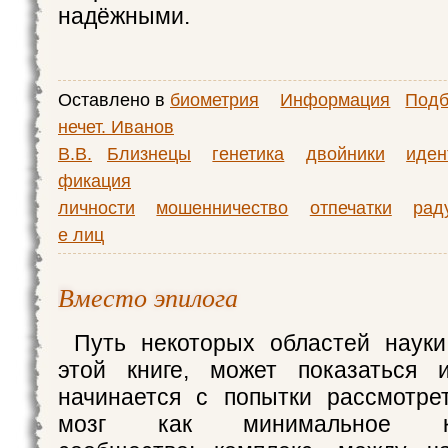
надёжными.
Оставлено в
биометрия
Информация
Подб
нечет. Иванов
В.В.
Близнецы
генетика
двойники
иден
фикация
личности
мошенничество
отпечатки
рад
е лиц
Вместо эпилога
Путь некоторых областей науки
этой книге, может показаться 
начинается с попытки рассмотре
мозг как минимальное киб