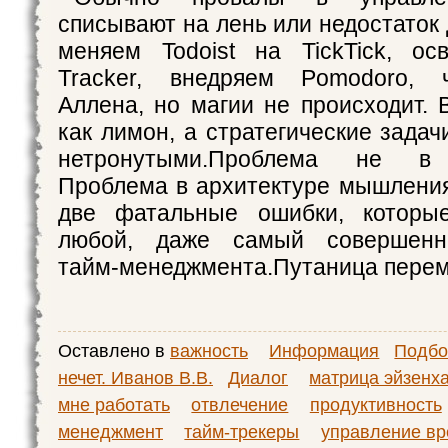
списывают на лень или недостаток
меняем Todoist на TickTick, ос
Tracker, внедряем Pomodoro, 
Аллена, но магии не происходит.
как лимон, а стратегические задач
нетронутыми.Проблема не в 
Проблема в архитектуре мышлени
две фатальные ошибки, которы
любой, даже самый совершенн
тайм‑менеджмента.Путаница пере
Оставлено в
важность
Информация
Подбо
нечет. Иванов В.В.
Диалог
матрица эйзенх
мне работать
отвлечение
продуктивность
менеджмент
тайм-трекеры
управление в