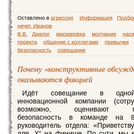
Оставлено в
агрессия
Информация
Подбор
нечет. Иванов
В.В.
Диалог
маскировка
молчание
нас
проекта
общение с коллегами
привычки
безопасность
совещание
Почему «конструктивные обсужд
оказываются фикцией
Идёт совещание в одной
инновационной компании (сотру
возможно, оценивают пси
безопасность в команде на 8
руководитель отдела: «Приветств
для „Х“ на финише. По сути, мы 