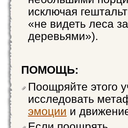
исключая гешталь
«не видеть леса з
деревьями»).
ПОМОЩЬ:
Поощряйте этого у
исследовать мета
эмоции
и движение
Если поощрять