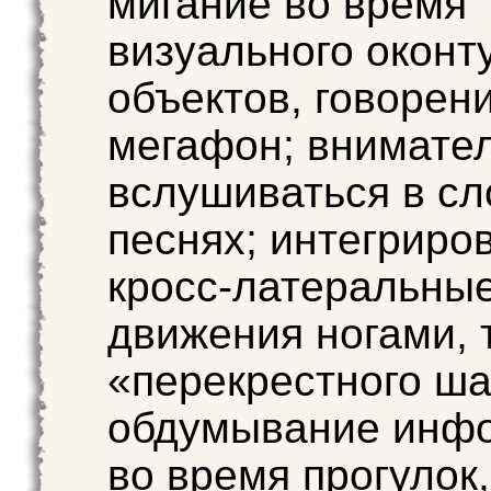
мигание во время
визуального оконт
объектов, говорен
мегафон; внимате
вслушиваться в сл
песнях; интегриро
кросс-латеральны
движения ногами, 
«перекрестного ша
обдумывание инф
во время прогулок,