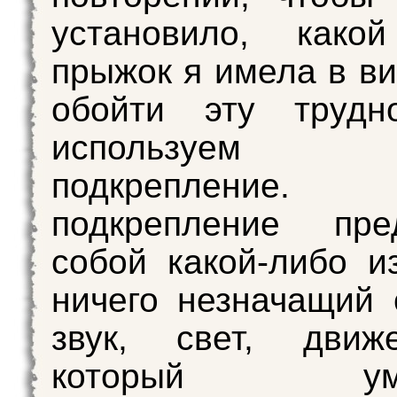
установило, како
прыжок я имела в ви
обойти эту трудн
используем ус
подкрепление. У
подкрепление пред
собой какой-либо и
ничего незначащий
звук, свет, дви
который умы