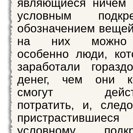
являющиеся ничем 
условным подкре
обозначением вещей
на них можно 
особенно люди, ко
заработали горазд
денег, чем они ко
смогут действ
потратить, и, следо
пристрастивш
условному подкр