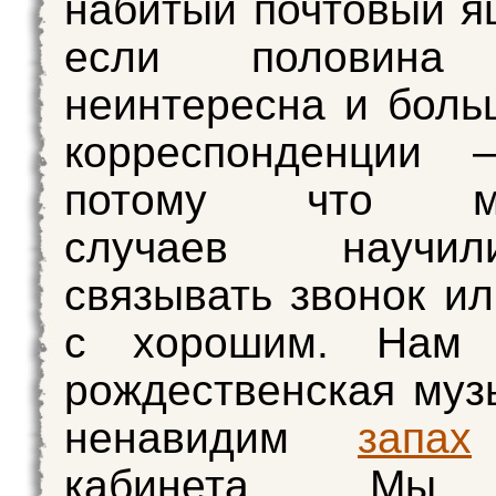
набитый почтовый я
если половина 
неинтересна и боль
корреспонденции 
потому что мн
случаев научи
связывать звонок ил
с хорошим. Нам 
рождественская муз
ненавидим
запах
кабинета. Мы 