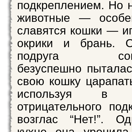
подкреплением. Но 
животные — особе
славятся кошки — и
окрики и брань. 
подруга сове
безуспешно пыталас
свою кошку царапать
используя в к
отрицательного под
возглас “Нет!”. О
кухне она уронила