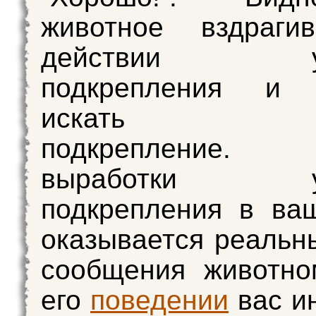
животное вздраги
действии усл
подкрепления и 
искать ист
подкрепление.
выработки усл
подкрепления в ва
оказывается реальн
сообщения животно
его
поведении
вас ин