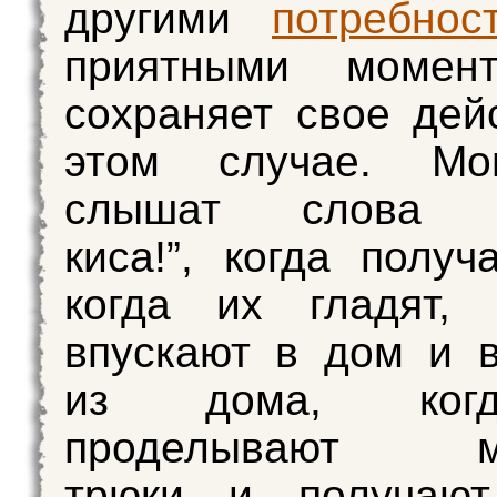
другими
потребнос
приятными момен
сохраняет свое дей
этом случае. Мо
слышат слова “
киса!”, когда получ
когда их гладят, 
впускают в дом и 
из дома, ког
проделывают ма
трюки и получаю