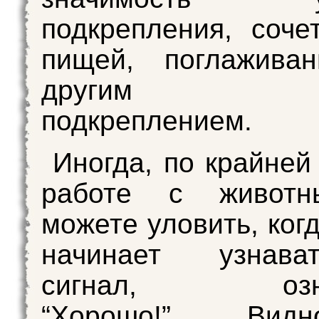
подкрепления, соче
пищей, поглажива
другим ист
подкреплением.
Иногда, по крайней
работе с животн
можете уловить, ког
начинает узнав
сигнал, озна
“Хорошо!”. Вид