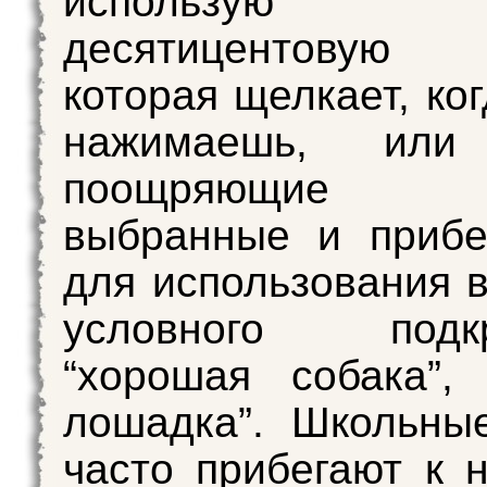
использую “св
десятицентовую 
которая щелкает, ко
нажимаешь, или
поощряющие 
выбранные и прибе
для использования в
условного подкр
“хорошая собака”,
лошадка”. Школьны
часто прибегают к 