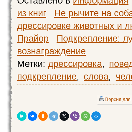
Оставлено в
Информация
из книг
Не рычите на соба
дрессировке животных и л
Прайор
Подкрепление: л
вознаграждение
Метки:
дрессировка
,
пове
подкрепление
,
слова
,
чел
Версия для 