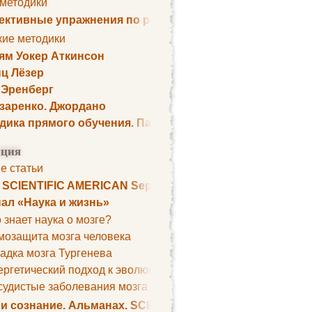
 методики
ктивные упражнения по развитию памяти
кие методики
ям Уокер Аткинсон
ц Лёзер
 Эренберг
озаренко. Джордано
дика прямого обучения. Пауль Шелли
ция
е статьи
. SCIENTIFIC AMERICAN September 1979
ал «Наука и жизнь»
 знает наука о мозге?
мозащита мозга человека
адка мозга Тургенева
ргетический подход к эволюции мозга
удистые заболевания мозга. Все может начаться с головно
 и сознание. Альманах. SCIENTIFIC AMERICAN