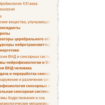
йробиология XXI века
ихология
е
ские вещества, улучшающие умственные способности
оксиданты
тропы
ваторы церебрального обмена веществ
урсоры нейротрансмиттеров
нергетики
огия ВНД и сенсорных систем
вы нейрофизиологии и ВНД
ни ВНД человека
дача и переработка сенсорных сигналов
наружение и различение сигналов. Сенсорная рецепция
офизиология сенсорных процессов
ельная сенсорная система
змы бодрствования и сна
изиологические механизмы сна