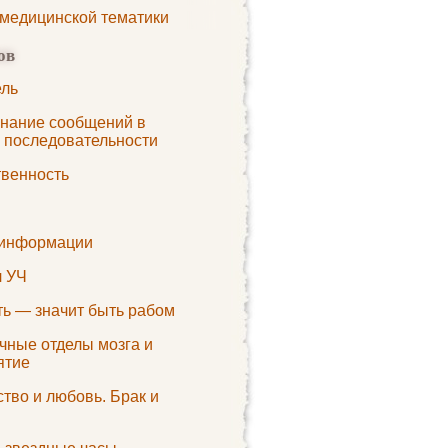
 медицинской тематики
ов
ль
нание сообщений в
й последовательности
твенность
информации
 УЧ
ть — значит быть рабом
чные отделы мозга и
ятие
тво и любовь. Брак и