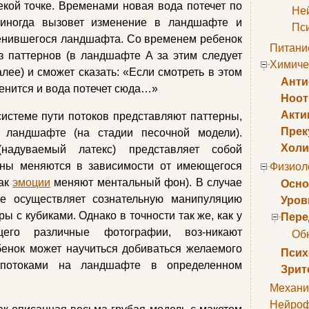
екой точке. Временами новая вода потечет по
Не
 иногда вызовет изменение в ландшафте и
Пс
менившегося ландшафта. Со временем ребенок
Питани
з паттернов (в ландшафте А за этим следует
Химиче
далее) и сможет сказать: «Если смотреть в этом
Анти
енится и вода потечет сюда…»
Ноо
Акти
истеме пути потоков представляют паттерны,
Прек
 ландшафте (на стадии песочной модели).
Холи
адуваемый латекс) представляет собой
ны меняются в зависимости от имеющегося
Физиол
как
эмоции
меняют ментальный фон). В случае
Осно
е осуществляет сознательную манипуляцию
Уров
ры с кубиками. Однако в точности так же, как у
Пере
ющего различные фотографии, воз-никают
Об
бенок может научиться добиваться желаемого
Псих
а потоками на ландшафте в определенном
Зрит
Механи
Нейроф