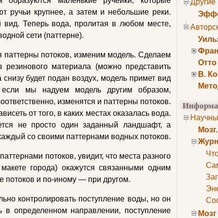
м образуются маленькие ручейки, которые
Другие
т ручьи крупнее, а затем и небольшие реки.
Эффе
 вид. Теперь вода, пролитая в любом месте,
Авторс
одной сети (паттерне).
Уиль
Фран
я паттерны потоков, изменим модель. Сделаем
Отто
з резинового материала (можно представить
В. К
да снизу будет подан воздух, модель примет вид
Мето
о если мы надуем модель другим образом,
оответственно, изменятся и паттерны потоков.
Информа
висеть от того, в каких местах оказалась вода.
Научны
ется не просто один заданный ландшафт, а
Мозг
аждый со своими паттернами водных потоков.
Журн
Что
аттернами потоков, увидит, что места разного
Са
 макете города) окажутся связанными одним
Заг
е потоков и по-иному — при другом.
Эне
льно контролировать поступление воды, но он
Сос
ть в определенном направлении, поступление
Мозг