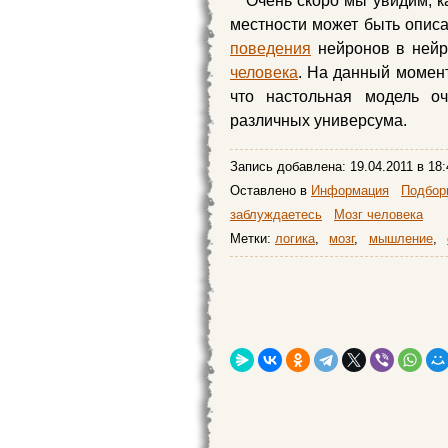
Очень скоро мы увидим, к
местности может быть описа
поведения
нейронов в нейр
человека
. На данный момент
что настольная модель о
различных универсума.
Запись добавлена:
19.04.2011
в 18:
Оставлено в
Информация
Подборк
заблуждаетесь
Мозг человека
Метки:
логика
,
мозг
,
мышление
,