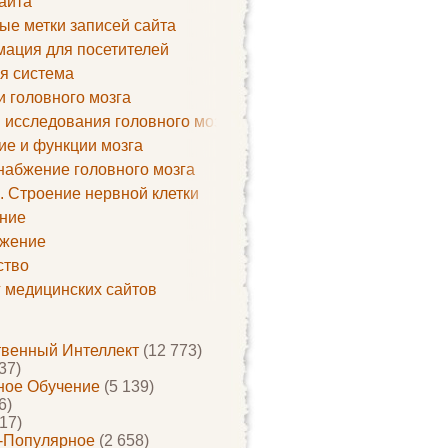
айта
ые метки записей сайта
ация для посетителей
я система
и головного мозга
 исследования головного мозга
ие и функции мозга
набжение головного мозга
. Строение нервной клетки
ние
жение
ство
г медицинских сайтов
твенный Интеллект
(12 773)
37)
ое Обучение
(5 139)
6)
17)
-Популярное
(2 658)