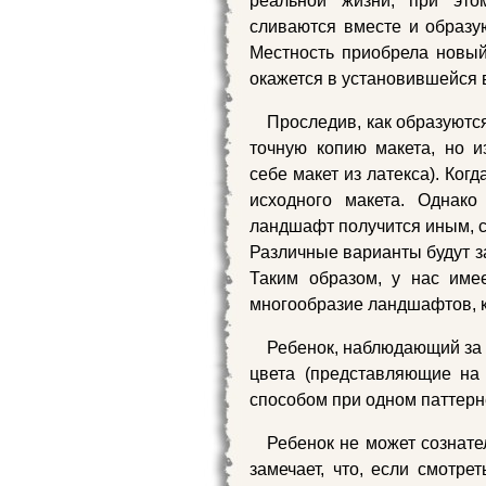
реальной жизни, при это
сливаются вместе и образую
Местность приобрела новый
окажется в установившейся в
Проследив, как образуютс
точную копию макета, но и
себе макет из латекса). Ког
исходного макета. Однак
ландшафт получится иным, с
Различные варианты будут за
Таким образом, у нас име
многообразие ландшафтов, к
Ребенок, наблюдающий за п
цвета (представляющие на
способом при одном паттерн
Ребенок не может сознате
замечает, что, если смотре