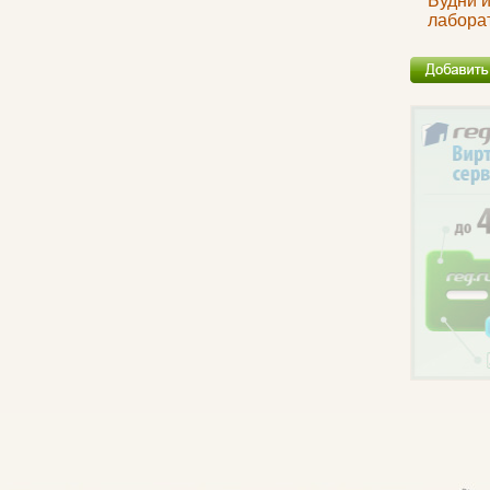
Будни 
лабора