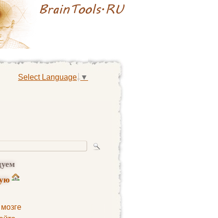
Select Language
▼
дуем
ную
 мозге