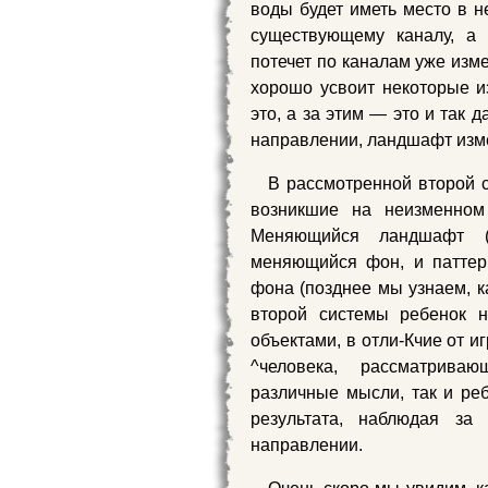
воды будет иметь место в н
существующему каналу, а
потечет по каналам уже из
хорошо усвоит некоторые и
это, а за этим — это и так 
направлении, ландшафт изм
В рассмотренной второй с
возникшие на неизменном
Меняющийся ландшафт (н
меняющийся фон, и паттер
фона (позднее мы узнаем, 
второй системы ребенок н
объектами, в отли-Кчие от иг
^человека, рассматрива
различные мысли, так и ре
результата, наблюдая з
направлении.