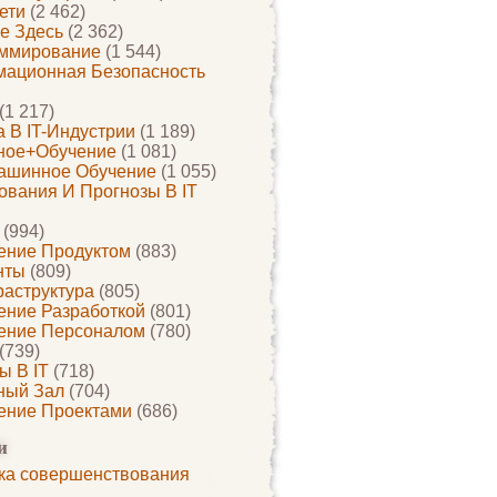
ети
(2 462)
е Здесь
(2 362)
ммирование
(1 544)
ационная Безопасность
(1 217)
 В IT-Индустрии
(1 189)
ное+обучение
(1 081)
ашинное Обучение
(1 055)
ования И Прогнозы В IT
(994)
ение Продуктом
(883)
нты
(809)
раструктура
(805)
ение Разработкой
(801)
ение Персоналом
(780)
(739)
ы В IT
(718)
ный Зал
(704)
ение Проектами
(686)
и
ка совершенствования