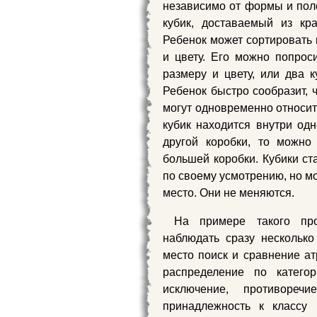
независимо от формы и поло
кубик, доставаемый из кр
Ребенок может сортировать
и цвету. Его можно попрос
размеру и цвету, или два к
Ребенок быстро сообразит, ч
могут одновременно относить
кубик находится внутри одн
другой коробки, то можно 
большей коробки. Кубики ст
по своему усмотрению, но м
место. Они не меняются.
На примере такого пр
наблюдать сразу нескольк
место поиск и сравнение ат
распределение по катего
исключение, противореч
принадлежность к классу 