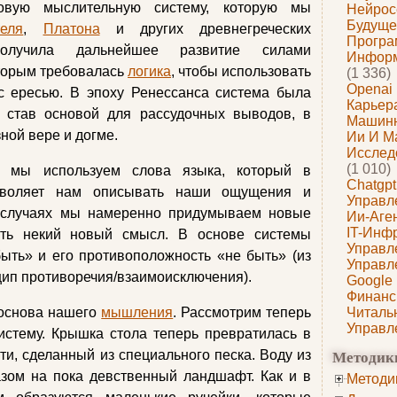
зовую мыслительную систему, которую мы
Нейрос
Будуще
теля
,
Платона
и других древнегреческих
Програ
олучила дальнейшее развитие силами
Информ
оторым требовалась
логика
, чтобы использовать
(1 336)
Openai
с ересью. В эпоху Ренессанса система была
Карьера
 став основой для рассудочных выводов, в
Машин
ной вере и догме.
Ии И М
Исслед
(1 010)
в мы используем слова языка, который в
Chatgpt
озволяет нам описывать наши ощущения и
Управл
 случаях мы намеренно придумываем новые
Ии-Аге
IT-Инф
ать некий новый смысл. В основе системы
Управл
ыть» и его противоположность «не быть» (из
Управл
ип противоречия/взаимоисключения).
Google
Финанс
 основа нашего
мышления
. Рассмотрим теперь
Читаль
Управл
истему. Крышка стола теперь превратилась в
Методик
и, сделанный из специального песка. Воду из
зом на пока девственный ландшафт. Как и в
Методи