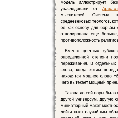
модель иллюстрирует ба
унаследовали от
Аристо
мыслителей. Система п
средневековых теологов, к
ее как основу для борьбы 
отполирована еще больше,
противоположность религиоз
Вместо цветных кубико
определенной степени п
переживания. В отдельных
слова, когда хотим перед
находятся мощное слово «б
чего вытекает мощный принц
Такова до сей поры была
другой универсум, другую с
миниатюрный макет местност
лейки льют случайным обра