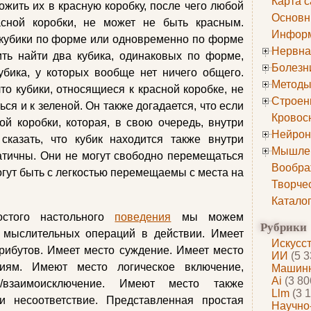
Карта с
жить их в красную коробку, после чего любой
Основн
асной коробки, не может не быть красным.
Информ
 кубики по форме или одновременно по форме
Нервна
ить найти два кубика, одинаковых по форме,
Болезн
убика, у которых вообще нет ничего общего.
Методы
то кубики, относящиеся к красной коробке, не
Строен
ся и к зеленой. Он также догадается, что если
Кровос
ой коробки, которая, в свою очередь, внутри
Нейрон
сказать, что кубик находится также внутри
Мышле
атичны. Они не могут свободно перемещаться
Вообра
огут быть с легкостью перемещаемы с места на
Творче
Катало
остого настольного
поведения
мы можем
Рубрики
о мыслительных операций в действии. Имеет
Искусс
рибутов. Имеет место суждение. Имеет место
ИИ
(5 3
риям. Имеют место логическое включение,
Машинн
Ai
(3 80
ие/взаимоисключение. Имеют место также
Llm
(3 1
и несоответствие. Представленная простая
Научно