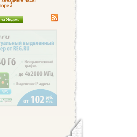
и звездные часы
торий