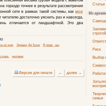
ак описанная весьма грубая модель с макетом
Статьи
на гораздо точнее в результате рассмотрения
онной сети в рамках такой системы, как
мозг
Из архив
 читателю достаточно уяснить раз и навсегда,
Самоце
чень отличается от ландшафтной. Это два
Запоми
строго
43
Ответс
а из книг
Эдвард Де Боно
Я прав - вы
Риск
слова
,
человек
Выбор 
Символ
Версия для печати
←
далее →
Работа
Затыло
воспри
Творчес
семья