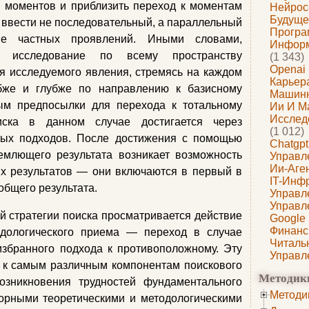
 моментов и приблизить переход к моментам
Нейрос
Будуще
т ввести не последовательный, а параллельный
Програ
е частных проявлений. Иными словами,
Информ
и исследование по всему пространству
(1 343)
Openai
я исследуемого явления, стремясь на каждом
Карьера
убже и глубже по направлению к базисному
Машин
ым предпосылки для перехода к тотальному
Ии И М
Исслед
иска в данном случае достигается через
(1 012)
ных подходов. После достижения с помощью
Chatgpt
емлющего результата возникает возможность
Управл
Ии-Аге
х результатов — они включаются в первый в
IT-Инф
 общего результата.
Управл
Управл
ой стратегии поиска просматривается действие
Google
Финанс
одологического приема — переход в случае
Читаль
избранного подхода к противоположному. Эту
Управл
 к самым различным компонентам поискового
Методик
возникновения трудностей фундаментального
Методи
орными теоретическими и методологическими