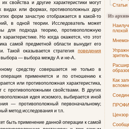
 их свойства и другие характеристики могут
Статьи
ух видах или формах, противоположных друг
Из архив
 этих форм зачастую отображается в какой-то
ний, в одной теории. Исследователь может
Наилуч
вы для подхода теорию, противоположную
плохой
характеристике. Но когда окажется, что этот
Мнемон
ика самой предметной области вынудит его
Упражн
ии. Такой оказывается стратегия
поведения
зрител
о выбора — выбора между А и не-А.
Расшир
жному средству совершается не только в
образо
 операция применяется и по отношению к
Как зап
рается или противоположная характеристика,
вспомн
кт с противоположными свойствами. В других
Соедин
ивоположная идея искомого, выбирается иной
ания — противоположный первоначальному;
ПРОФИ
ый метод исследования и т.п.
Цензор
ет быть применение данной операции к самой
Сообще