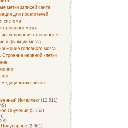
айта
ые метки записей сайта
ация для посетителей
я система
и головного мозга
 исследования головного мозга
ие и функции мозга
набжение головного мозга
. Строение нервной клетки
ние
жение
ство
г медицинских сайтов
твенный Интеллект
(12 811)
49)
ое Обучение
(5 152)
5)
28)
-Популярное
(2 661)