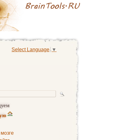
Select Language
▼
дуем
ную
 мозге