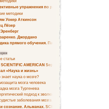
 методики
ктивные упражнения по развитию памяти
кие методики
ям Уокер Аткинсон
ц Лёзер
 Эренберг
озаренко. Джордано
дика прямого обучения. Пауль Шелли
ция
е статьи
. SCIENTIFIC AMERICAN September 1979
ал «Наука и жизнь»
 знает наука о мозге?
мозащита мозга человека
адка мозга Тургенева
ргетический подход к эволюции мозга
удистые заболевания мозга. Все может начаться с головно
 и сознание. Альманах. SCIENTIFIC AMERICAN