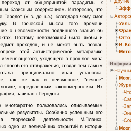
Другие
н переход от общепринятой парадигмы к
Эффе
ным базисным содержанием. Интересно, что
Авторс
 Геродот (V в. до н.э.), благодаря чему смог
ауку. В греческой мысли того времени
Уиль
ение о невозможности подлинного знания об
Фран
ктах. Поэтому невозможной была якобы и
Отто
редмет преходящ и не может быть познан
В. К
опреки этой антиисторической метафизике
Мето
е изменяющегося, уходящего в прошлое мира
Информа
л способ его отображения, создав тем самым
Научны
отала принципиально иная установка:
Мозг
ее, так же как и неизменное, “вечное”
Журн
 логике, определенным закономерностям. Их
Что
рафия, начиная с Геродота.
Са
 многократно пользовались описываемым
Заг
ельные результаты. Особенно успешным его
Эне
в творческой деятельности М.Планка,
Сос
ью одно из величайших открытий в истории
Мозг