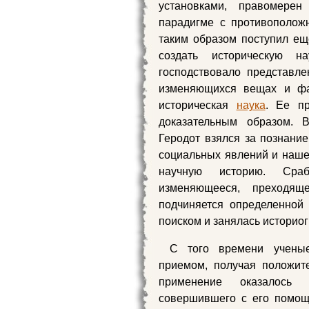
установками, правомере
парадигме с противополож
таким образом поступил еще
создать историческую н
господствовало представл
изменяющихся вещах и фа
историческая
наука
. Ее п
доказательным образом. В
Геродот взялся за познани
социальных явлений и наше
научную историю. Сраб
изменяющееся, преходящ
подчиняется определенной
поиском и занялась историог
С того времени ученые
приемом, получая положит
применение оказалось 
совершившего с его помощ