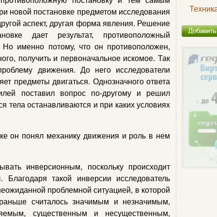
 противоположную постановку и тем самым
Техник
При новой постановке предметом исследования
другой аспект, другая форма явления. Решение
овке дает результат, противоположный
 Но именно потому, что он противоположен,
ного, получить и первоначальное искомое. Так
проблему движения. До него исследователи
ляет предметы двигаться. Однозначного ответа
илей поставил вопрос по-другому и решил
я тела останавливаются и при каких условиях
ке он понял механику движения и роль в нем
ывать инверсионным, поскольку происходит
. Благодаря такой инверсии исследователь
неожиданной проблемной ситуацией, в которой
 раньше считалось значимым и незначимым,
яемым, существенным и несущественным,