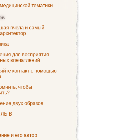
 медицинской тематики
ов
шая пчела и самый
 архитектор
ика
ения для восприятия
ьных впечатлений
яйте контакт с помощью
в
омнить, чтобы
ить?
ение двух образов
ЛЬ B
ние и его автор