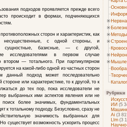
Карта с
Основн
ьзования подходов проявляется прежде всего
Информ
асто происходит в формах, подчиняющихся
Нервна
остям.
Болезн
 противоположных сторон и характеристик, как
Методы
е, несущественные, с одной стороны, и
Строен
е, сущностные, базисные, — с другой,
Кровос
ние исследователями в первом случае
Нейрон
во втором — тотального. При партикулярном
Мышле
руется на какой-либо одной из частных сторон
Вообра
ом данный подход может последовательно
Творче
 стороне или характеристике, то к другой, то к
Катало
олжаться до тех пор, пока исследователи не
Рубрики
тер выбранных ими аспектов явления или не
Искусс
 поиск более значимых, фундаментальных
ИИ
(5 3
ят к тотальному подходу. Безусловно, сразу не
Машинн
Ai
(3 81
ействительную значимость выбранных для
Llm
(3 1
 Но существует возможность ускорить процесс
Научно