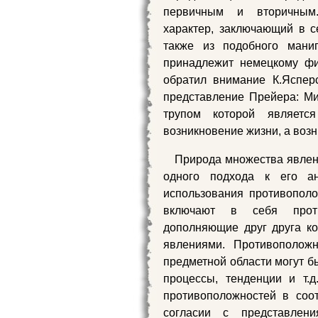
первичным и вторичным.
характер, заключающий в с
также из подобного мани
принадлежит немецкому фи
обратил внимание К.Яспер
представление Прейера: Ми
трупом которой являетс
возникновение жизни, а воз
Природа множества явлени
одного подхода к его ан
использования противополо
включают в себя проти
дополняющие друг друга к
явлениями. Противополож
предметной области могут б
процессы, тенденции и т.
противоположностей в соо
согласии с представлен