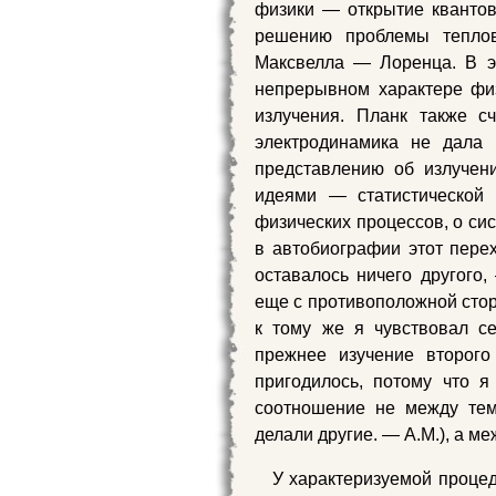
физики — открытие квантов
решению проблемы теплов
Максвелла — Лоренца. В э
непрерывном характере физ
излучения. Планк также с
электродинамика не дала 
представлению об излучен
идеями — статистической 
физических процессов, о си
в автобиографии этот перех
оставалось ничего другого
еще с противоположной стор
к тому же я чувствовал с
прежнее изучение второго
пригодилось, потому что я
соотношение не между тем
делали другие. — А.М.), а ме
У характеризуемой процед