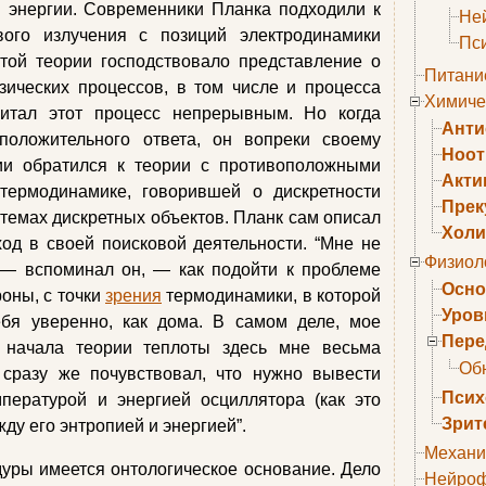
 энергии. Современники Планка подходили к
Не
ого излучения с позиций электродинамики
Пс
той теории господствовало представление о
Питани
ических процессов, в том числе и процесса
Химиче
читал этот процесс непрерывным. Но когда
Анти
положительного ответа, он вопреки своему
Ноо
ии обратился к теории с противоположными
Акти
термодинамике, говорившей о дискретности
Прек
стемах дискретных объектов. Планк сам описал
Холи
од в своей поисковой деятельности. “Мне не
Физиол
, — вспоминал он, — как подойти к проблеме
Осно
оны, с точки
зрения
термодинамики, в которой
Уров
ебя уверенно, как дома. В самом деле, мое
Пере
 начала теории теплоты здесь мне весьма
Об
 сразу же почувствовал, что нужно вывести
Псих
пературой и энергией осциллятора (как это
Зрит
жду его энтропией и энергией”.
Механи
уры имеется онтологическое основание. Дело
Нейроф