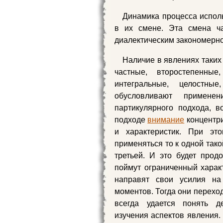
Динамика процесса испол
в их смене. Эта смена ч
диалектическим закономерн
Наличие в явлениях таких
частные, второстепенны
интегральные, целостны
обусловливают примене
партикулярного подхода, 
подходе
внимание
концентри
и характеристик. При эт
применяться то к одной такой
третьей. И это будет прод
поймут ограниченный харак
направят свои усилия на
моментов. Тогда они переход
всегда удается понять д
изучения аспектов явления.