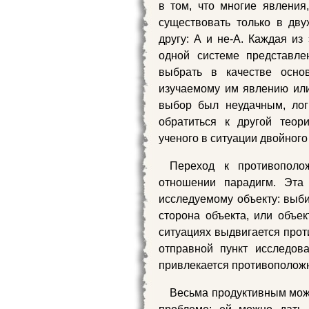
в том, что многие явления,
существовать только в дв
другу: А и не-А. Каждая из
одной системе представле
выбрать в качестве осно
изучаемому им явлению или 
выбор был неудачным, лог
обратиться к другой теор
ученого в ситуации двойног
Переход к противополо
отношении парадигм. Эта
исследуемому объекту: выби
сторона объекта, или объе
ситуациях выдвигается прот
отправной пункт исследов
привлекается противоположн
Весьма продуктивным мож