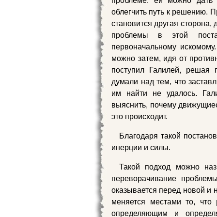
проблеме: ей можно дать
облегчить путь к решению. 
становится другая сторона, 
проблемы в этой постан
первоначальному искомому.
можно затем, идя от против
поступил Галилей, решая 
думали над тем, что застав
им найти не удалось. Гал
выяснить, почему движущиес
это происходит.
Благодаря такой постанов
инерции и силы.
Такой подход можно наз
переворачивание проблемы
оказывается перед новой и 
меняется местами то, что
определяющим и определ