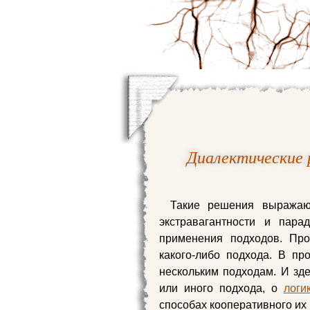
Диалектические 
Такие решения выражают
экстравагантности и пара
применения подходов. Пр
какого-либо подхода. В пр
нескольким подходам. И зде
или иного подхода, о
логи
способах кооперативного их