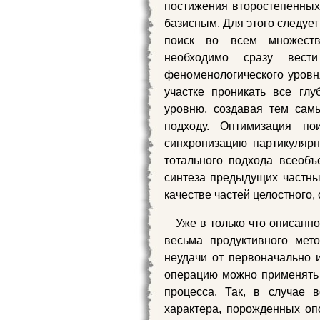
постижения второстепенных
базисным. Для этого следуе
поиск во всем множеств
необходимо сразу вест
феноменологического уровн
участке проникать все гл
уровню, создавая тем сам
подходу. Оптимизация по
синхронизацию партикуляр
тотального подхода всеобъ
синтеза предыдущих частны
качестве частей целостного,
Уже в только что описанн
весьма продуктивного мет
неудачи от первоначально 
операцию можно применять
процесса. Так, в случае 
характера, порожденных оп