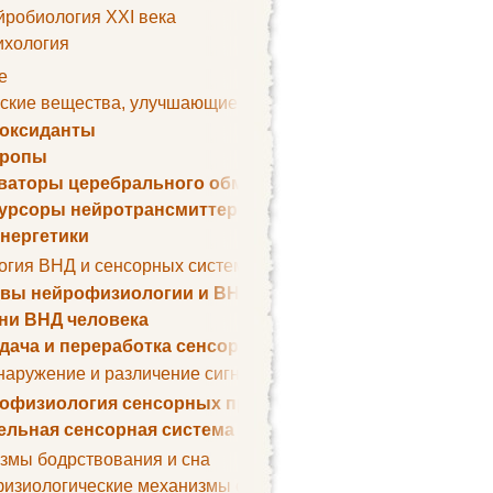
йробиология XXI века
ихология
е
ские вещества, улучшающие умственные способности
оксиданты
тропы
ваторы церебрального обмена веществ
урсоры нейротрансмиттеров
нергетики
огия ВНД и сенсорных систем
вы нейрофизиологии и ВНД
ни ВНД человека
дача и переработка сенсорных сигналов
наружение и различение сигналов. Сенсорная рецепция
офизиология сенсорных процессов
ельная сенсорная система
змы бодрствования и сна
изиологические механизмы сна