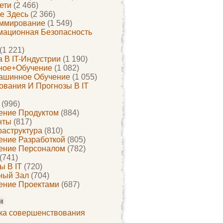
ети
(2 466)
е Здесь
(2 366)
ммирование
(1 549)
ационная Безопасность
(1 221)
 В IT-Индустрии
(1 190)
ное+обучение
(1 082)
ашинное Обучение
(1 055)
ования И Прогнозы В IT
(996)
ение Продуктом
(884)
нты
(817)
раструктура
(810)
ение Разработкой
(805)
ение Персоналом
(782)
(741)
ы В IT
(720)
ный Зал
(704)
ение Проектами
(687)
и
ка совершенствования