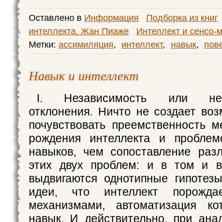
Оставлено в
Информация
Подборка из книг
интеллекта. Жан Пиаже
Интеллект и сенсо-
Метки:
ассимиляция
,
интеллект
,
навык
,
пов
Навык и интеллект
I. Независимость или непо
отклонения. Ничто не создает во
почувствовать преемственность 
рождения интеллекта и проблем
навыков, чем сопоставление раз
этих двух проблем: и в том и в
выдвигаются однотипные гипотез
идеи, что интеллект порожд
механизмами, автоматизация ко
навык. И действительно, при ан