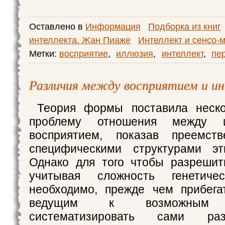
Оставлено в
Информация
Подборка из книг
интеллекта. Жан Пиаже
Интеллект и сенсо-
Метки:
восприятие
,
иллюзия
,
интеллект
,
пе
Различия между восприятием и и
Теория формы поставила неско
проблему отношения между и
восприятием, показав преемст
специфическими структурами э
Однако для того чтобы разрешит
учитывая сложность генетичес
необходимо, прежде чем прибега
ведущим к возможным о
систематизировать сами ра