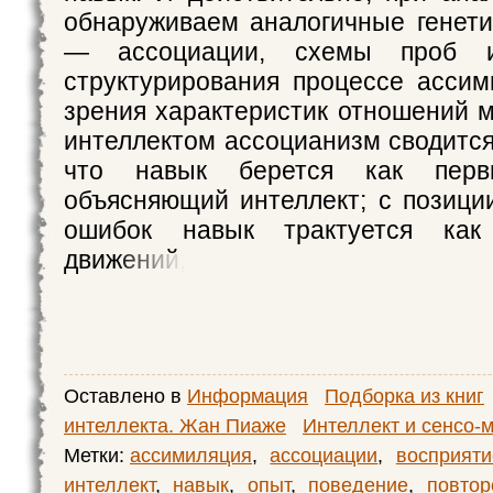
обнаруживаем аналогичные генет
— ассоциации, схемы проб 
структурирования процессе ассим
зрения характеристик отношений 
интеллектом ассоцианизм сводится
что навык берется как перв
объясняющий интеллект; с позици
ошибок навык трактуется как 
движений,
Оставлено в
Информация
Подборка из книг
интеллекта. Жан Пиаже
Интеллект и сенсо-
Метки:
ассимиляция
,
ассоциации
,
восприяти
интеллект
,
навык
,
опыт
,
поведение
,
повтор