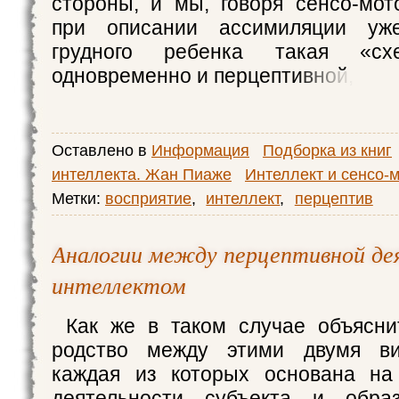
стороны, и мы, говоря сенсо-мо
при описании ассимиляции уж
грудного ребенка такая «сх
одновременно и перцептивной,
Оставлено в
Информация
Подборка из книг
интеллекта. Жан Пиаже
Интеллект и сенсо-
Метки:
восприятие
,
интеллект
,
перцептив
Аналогии между перцептивной де
интеллектом
Как же в таком случае объясни
родство между этими двумя ви
каждая из которых основана на 
деятельности субъекта и обра