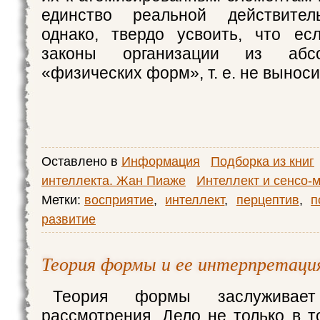
единство реальной действител
однако, твердо усвоить, что ес
законы организации из абс
«физических форм», т. е. не выноси
Оставлено в
Информация
Подборка из книг
интеллекта. Жан Пиаже
Интеллект и сенсо-
Метки:
восприятие
,
интеллект
,
перцептив
,
п
развитие
Теория формы и ее интерпретаци
Теория формы заслуживает 
рассмотрения. Дело не только в т