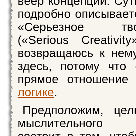
веер концепций. Сут
подробно описываетс
«Серьезное твор
(«Serious Creativit
возвращаюсь к нем
здесь, потому что
прямое отношение 
логике
.
Предположим, цел
мыслительного п