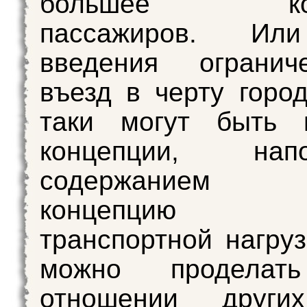
большее коли
пассажиров. Ил
введения ограни
въезд в черту город
таки могут быть 
концепции, напо
содержанием
концепцию сн
транспортной нагруз
можно продела
отношении други