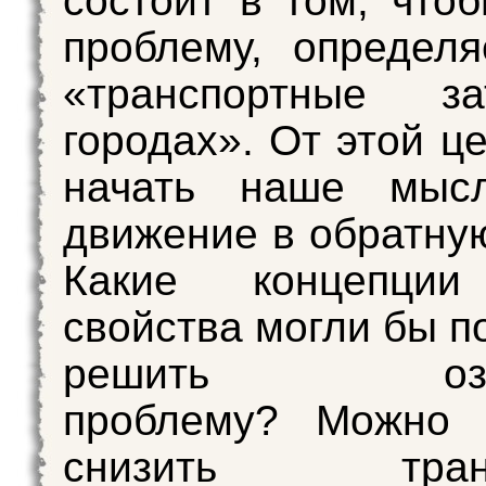
состоит в том, что
проблему, определ
«транспортные з
городах». От этой ц
начать наше мысл
движение в обратную
Какие концепции
свойства могли бы п
решить озна
проблему? Можно
снизить транс