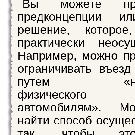
Вы можете пр
предконцепции и
решение, которое,
практически неосу
Например, можно п
ограничивать въезд
путем «нан
физического 
автомобилям». М
найти способ осущес
так, чтобы эт