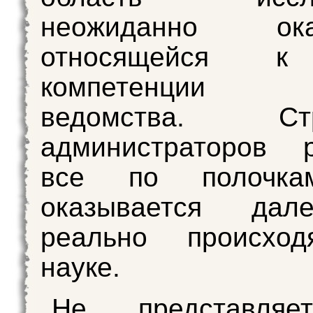
неожиданно оказ
относящейся к
компетенции д
ведомства. Стр
администраторов р
все по полочка
оказывается дал
реально происхо
науке.
Не представляе