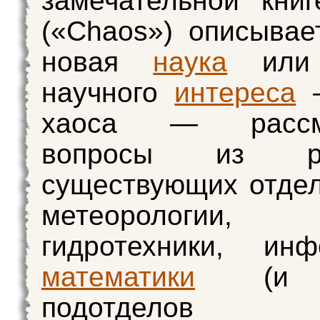
замечательной кни
(«Chaos») описывает
новая
наука
или 
научного
интереса
—
хаоса — рассма
вопросы из ра
существующих отдел
метеорологии, 
гидротехники, инф
математики
(и м
подотделов 