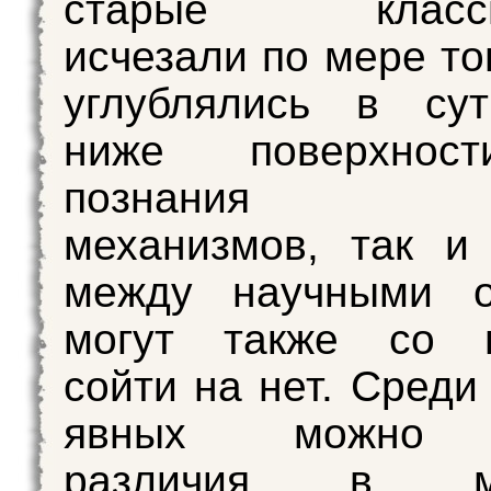
старые класси
исчезали по мере то
углублялись в су
ниже поверхнос
познания б
механизмов, так и
между научными о
могут также со 
сойти на нет. Среди
явных можно н
различия в ма