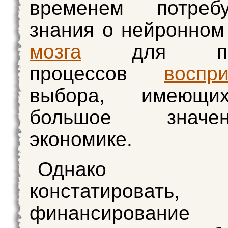
временем потреб
знания о нейронном
мозга
для пони
процессов
воспр
выбора, имеющи
большое знач
экономике.
Однако сл
констатироват
финансиров