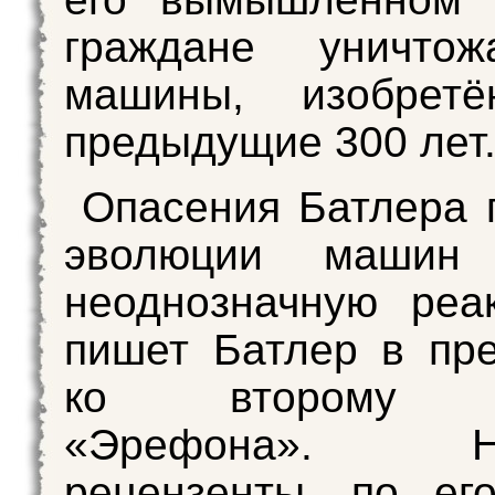
граждане уничто
машины, изобрет
предыдущие 300 лет
Опасения Батлера 
эволюции машин 
неоднозначную реа
пишет Батлер в пр
ко второму и
«Эрефона». Не
рецензенты, по ег