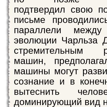
подтвердил свою п
письме проводилис
параллели между
эволюции Чарльза 
стремительным р
машин, предполага
машины могут разви
сознание и в конеч
вытеснить челов
доминирующий вид н