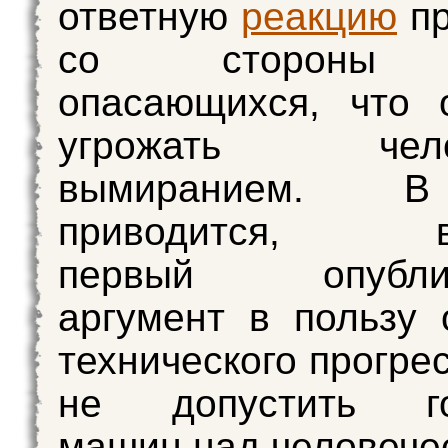
ответную
реакцию
пр
со стороны 
опасающихся, что 
угрожать челов
вымиранием. В
приводится, во
первый опублик
аргумент в пользу 
технического прогре
не допустить го
машин над человече