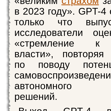
«великим
страхом
за
в 2023 году». GPT-4
только что выпу
исследователи оце
«стремление к 
власти», повторяя
по поводу потенц
самовоспроизве
автономного п
решений.