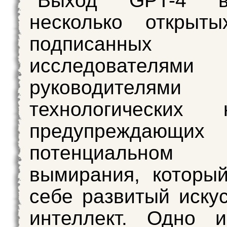
Выход GPT-4 вд
несколько открыты
подписанных
исследователя
руководителями
технологических к
предупрежда
потенциальном
вымирания, которы
себе развитый иску
интеллект. Одно и