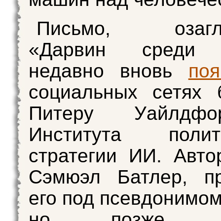
Письмо, озагла
«Дарвин среди 
недавно вновь
поя
социальных сетях 
Питеру Уайлдф
Института пол
стратегии ИИ. Авто
Сэмюэл Батлер, пр
его под псевдонимом 
но позже пу