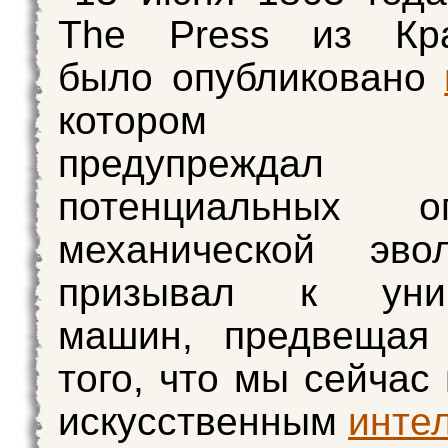
The Press из Кра
было опубликовано
котором ф
предупреж
потенциальных оп
механической эв
призывал к унич
машин, предвещая 
того, что мы сейчас
искусственным
инте