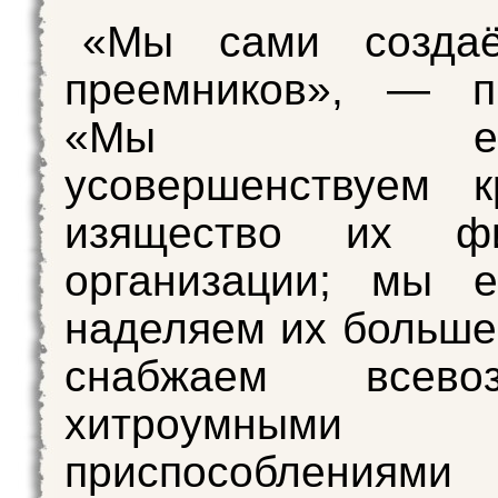
«Мы сами созда
преемников», — п
«Мы ежед
усовершенствуем к
изящество их фи
организации; мы е
наделяем их больше
снабжаем всевоз
хитроумными
приспособлени