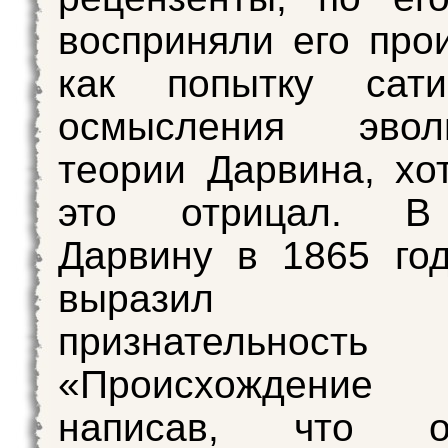
восприняли его про
как попытку сатир
осмысления эвол
теории Дарвина, хо
это отрицал. В
Дарвину в 1865 го
выразил гл
признательно
«Происхождение 
написав, что 