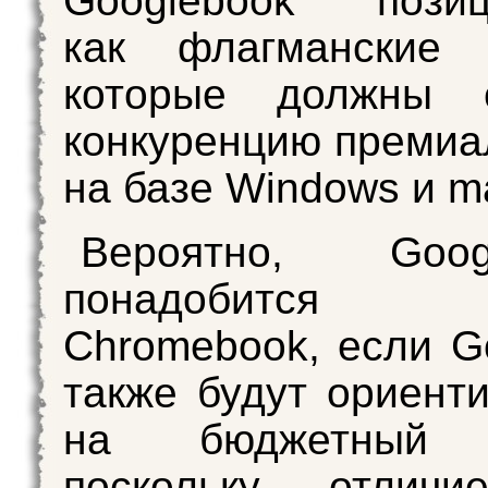
Googlebook позиц
как флагманские н
которые должны с
конкуренцию преми
на базе Windows и 
Вероятно, Go
понадобится
Chromebook, если G
также будут ориент
на бюджетный с
поскольку отлич