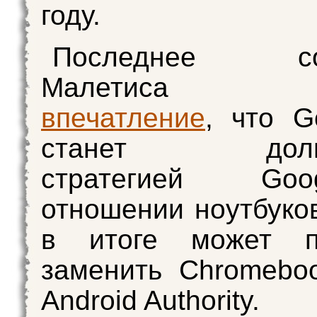
году.
Последнее со
Малетиса с
впечатление
, что G
станет долгос
стратегией Go
отношении ноутбуков
в итоге может п
заменить Chromebo
Android Authority.