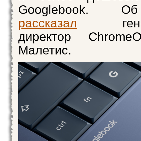
Googlebook. О
рассказал
генер
директор Chrome
Малетис.