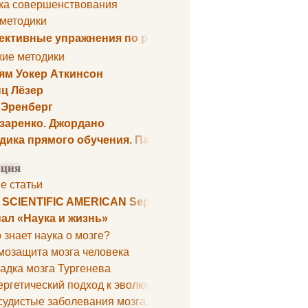
ка совершенствования
 методики
ктивные упражнения по развитию памяти
кие методики
ям Уокер Аткинсон
ц Лёзер
 Эренберг
озаренко. Джордано
дика прямого обучения. Пауль Шелли
ция
е статьи
. SCIENTIFIC AMERICAN September 1979
ал «Наука и жизнь»
 знает наука о мозге?
мозащита мозга человека
адка мозга Тургенева
ргетический подход к эволюции мозга
удистые заболевания мозга. Все может начаться с головно