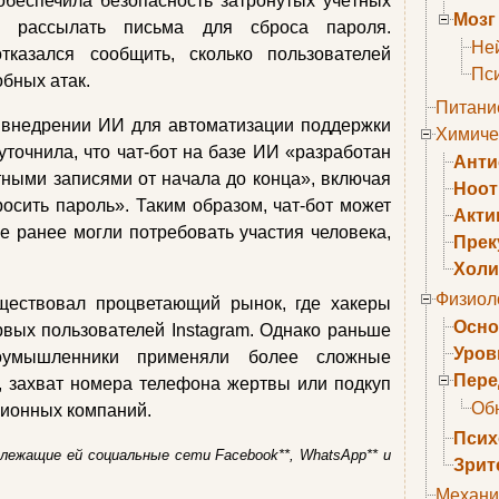
обеспечила безопасность затронутых учётных
Мозг
а рассылать письма для сброса пароля.
Не
тказался сообщить, сколько пользователей
Пс
обных атак.
Питани
внедрении ИИ для автоматизации поддержки
Химиче
уточнила, что чат-бот на базе ИИ «разработан
Анти
ными записями от начала до конца», включая
Ноо
осить пароль». Таким образом, чат-бот может
Акти
е ранее могли потребовать участия человека,
Прек
Холи
Физиол
ществовал процветающий рынок, где хакеры
Осно
вых пользователей Instagram. Однако раньше
Уров
оумышленники применяли более сложные
Пере
г, захват номера телефона жертвы или подкуп
Об
ционных компаний.
Псих
адлежащие ей социальные сети Facebook**, WhatsApp** и
Зрит
Механи