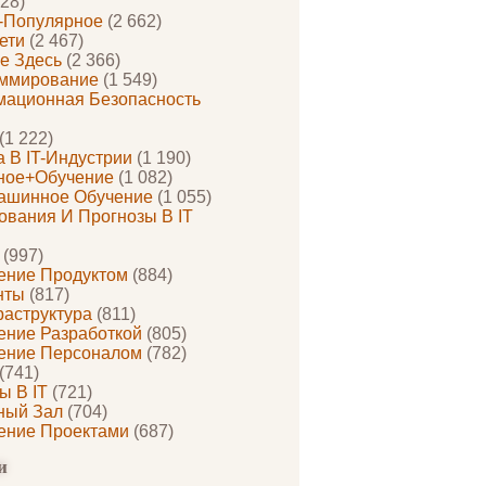
28)
-Популярное
(2 662)
ети
(2 467)
е Здесь
(2 366)
ммирование
(1 549)
ационная Безопасность
(1 222)
 В IT-Индустрии
(1 190)
ное+обучение
(1 082)
ашинное Обучение
(1 055)
ования И Прогнозы В IT
(997)
ение Продуктом
(884)
нты
(817)
раструктура
(811)
ение Разработкой
(805)
ение Персоналом
(782)
(741)
ы В IT
(721)
ный Зал
(704)
ение Проектами
(687)
и