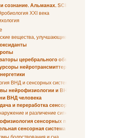
 и сознание. Альманах. SCIENTIFIC AMERICAN
йробиология XXI века
ихология
е
ские вещества, улучшающие умственные способности
оксиданты
тропы
ваторы церебрального обмена веществ
урсоры нейротрансмиттеров
нергетики
огия ВНД и сенсорных систем
вы нейрофизиологии и ВНД
ни ВНД человека
дача и переработка сенсорных сигналов
наружение и различение сигналов. Сенсорная рецепция
офизиология сенсорных процессов
ельная сенсорная система
змы бодрствования и сна