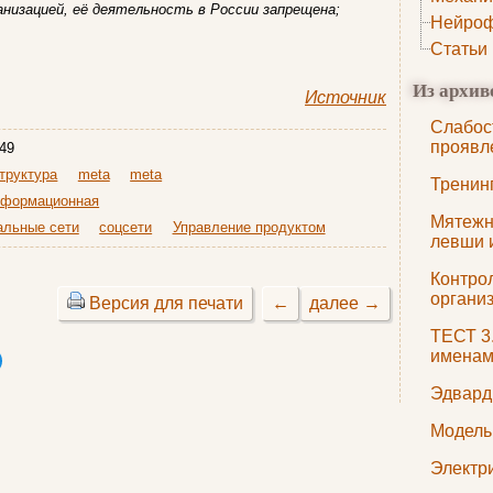
анизацией, её деятельность в России запрещена;
Нейроф
Статьи
Из архив
Источник
Слабос
проявл
49
труктура
meta
meta
Тренин
формационная
Мятежн
альные сети
соцсети
Управление продуктом
левши 
Контро
органи
Версия для печати
←
далее →
ТЕСТ 3
именам
Эдвард
Модель
Электр