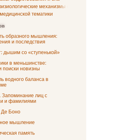
изиологические механизмы сна
 медицинской тематики
ов
ть образного мышления:
ения и последствия
г: дышим со «ступенькой»
ики в меньшинстве:
и поиски новизны
ль водного баланса в
зме
. Запоминание лиц с
и и фамилиями
 Де Боно
ное мышление
ическая память