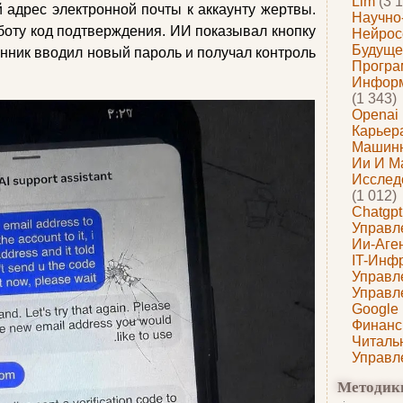
Llm
(3 1
 адрес электронной почты к аккаунту жертвы.
Научно
боту код подтверждения. ИИ показывал кнопку
Нейрос
Будуще
нник вводил новый пароль и получал контроль
Програ
Информ
(1 343)
Openai
Карьера
Машин
Ии И М
Исслед
(1 012)
Chatgpt
Управл
Ии-Аге
IT-Инф
Управл
Управл
Google
Финанс
Читаль
Управл
Методик