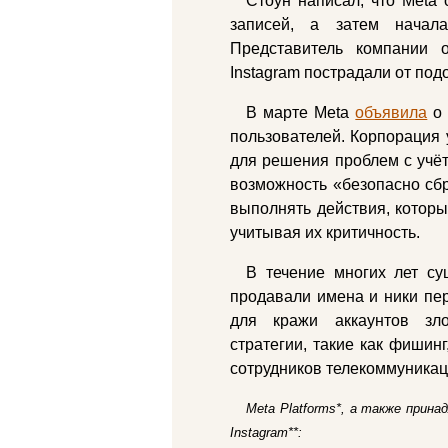
Стоун написал, что Meta 
записей, а затем начал
Представитель компании о
Instagram пострадали от под
В марте Meta
объявила
о 
пользователей. Корпорация 
для решения проблем с учёт
возможность «безопасно сбр
выполнять действия, которы
учитывая их критичность.
В течение многих лет су
продавали имена и ники пер
для кражи аккаунтов зл
стратегии, такие как фишин
сотрудников телекоммуника
Meta Platforms*, а также прин
Instagram**: