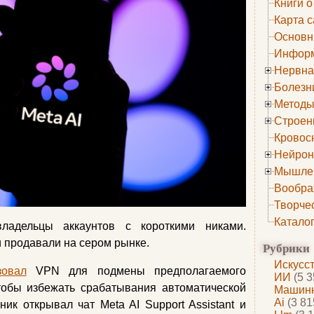
Книги о
Карта с
Основн
Информ
Нервна
Болезн
Методы
Строен
Кровос
Нейрон
Мышле
Вообра
Творче
Катало
ладельцы аккаунтов с короткими никами.
 продавали на сером рынке.
Рубрики
Искусс
зовал
VPN для подмены предполагаемого
ИИ
(5 3
тобы избежать срабатывания автоматической
Машинн
Ai
(3 81
к открывал чат Meta AI Support Assistant и