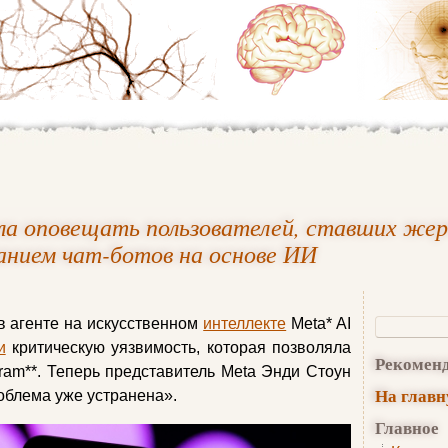
ала оповещать пользователей, ставших же
ванием чат-ботов на основе ИИ
в агенте на искусственном
интеллекте
Meta* AI
и
критическую уязвимость, которая позволяла
Рекомен
gram**. Теперь представитель Meta Энди Стоун
На глав
роблема уже устранена».
Главное