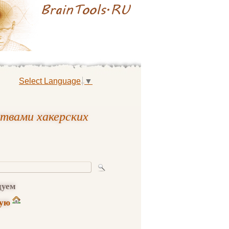
Select Language
▼
ртвами хакерских
дуем
ную