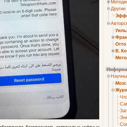
Методи
Другие
Эффе
Авторс
Уиль
Фран
Отто
В. К
Мето
Информа
Научны
Мозг
Журн
Что
Са
Заг
Эне
Сос