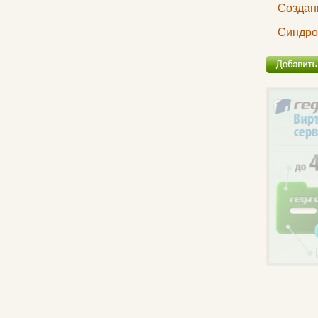
Создан
Синдро