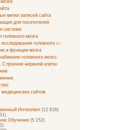
 мозге
айта
ые метки записей сайта
ация для посетителей
я система
и головного мозга
 исследования головного мозга
ие и функции мозга
набжение головного мозга
. Строение нервной клетки
ние
жение
ство
г медицинских сайтов
твенный Интеллект
(12 816)
51)
ое Обучение
(5 152)
5)