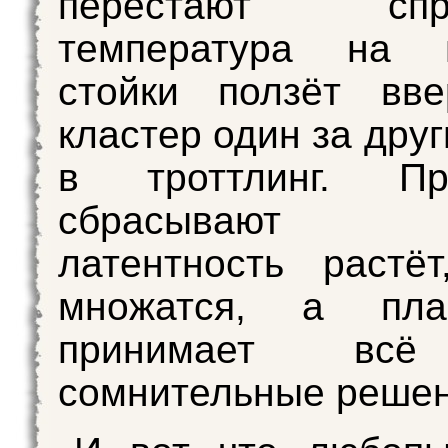
перестают справ
температура на 
стойки ползёт в
кластер один за дру
в троттлинг. Пр
сбрасывают ча
латентность растё
множатся, а пла
принимает всё
сомнительные решен