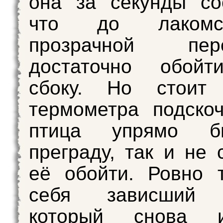
она за секунды со
что до лакомс
прозрачной пере
достаточно обойт
сбоку. Но стоит 
термометра подско
птица упрямо б
преграду, так и не 
её обойти. Ровно 
себя зависший п
который снова 