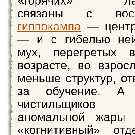
«горячих» лаб
связаны с восп
гиппокампа
— центр
— и с гибелью ней
мух, перегретых 
возрасте, во взрос
меньше структур, о
за обучение. А
чистильщиков
аномальной жары 
«когнитивный» отд