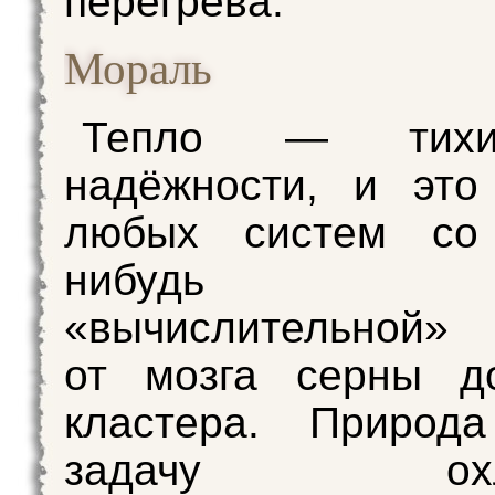
перегрева.
Мораль
Тепло — тихи
надёжности, и это
любых систем со 
нибудь сл
«вычислительной» 
от мозга серны д
кластера. Природ
задачу охла