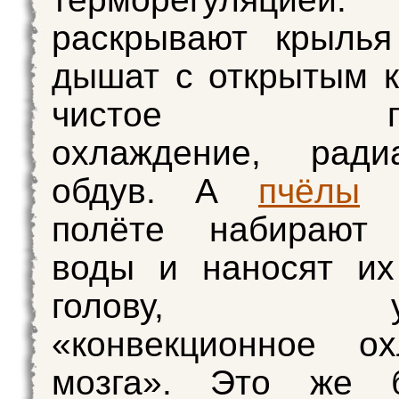
раскрывают крылья
дышат с открытым 
чистое пас
охлаждение, рад
обдув. А
пчёлы
п
полёте набирают 
воды и наносят их
голову, уст
«конвекционное ох
мозга». Это же б