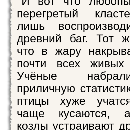
И вот что любопы
перегретый класт
лишь воспроизвод
древний баг. Тот 
что в жару накрыв
почти всех живых 
Учёные набра
приличную статистик
птицы хуже учатся
чаще кусаются, 
козлы устраивают д