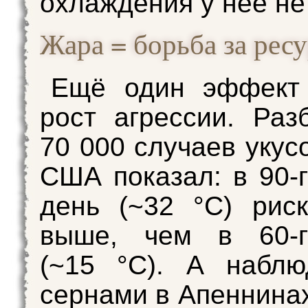
охлаждения у неё не
Жара = борьба за рес
Ещё один эффек
рост агрессии. Раз
70 000 случаев укус
США показал: в 90-
день (~32 °C) рис
выше, чем в 60-г
(~15 °C). А наблю
сернами в Апеннина