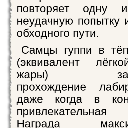
повторяет одну 
неудачную попытку 
обходного пути.
Самцы гуппи в тё
(эквивалент лёгк
жары) зава
прохождение лаб
даже когда в ко
привлекательная
Награда максим