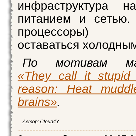
инфраструктура н
питанием и сетью.
процессоры) 
оставаться холодны
По мотивам ма
«They call it stupid
reason: Heat muddl
brains»
.
Автор:
Cloud4Y