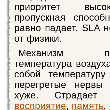
приоритет выс
пропускная способ
равно падает. SLA н
от физики.
Механизм про
температура воздуха
собой температуру
перегретые нервы 
хуже. Страдае
восприятие
,
память
,