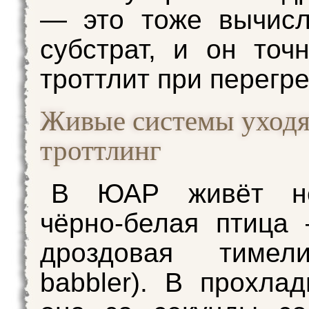
— это тоже вычисл
субстрат, и он точ
троттлит при перегре
Живые системы уходя
троттлинг
В ЮАР живёт не
чёрно-белая птица
дроздовая тимел
babbler). В прохла