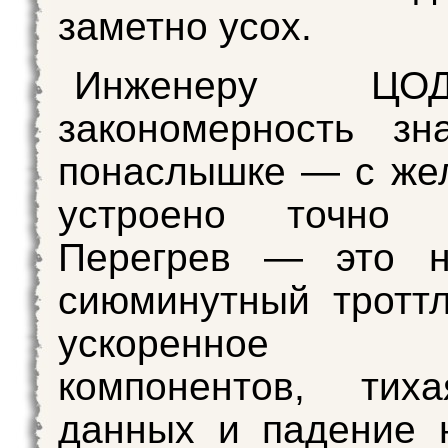
заметно усох.
Инженеру Ц
закономерность зн
понаслышке — с же
устроено точно 
Перегрев — это н
сиюминутный троттл
ускоренное ст
компонентов, тих
данных и падение 