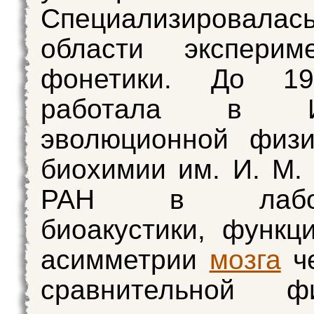
Специализиров
области экспериме
фонетики. До 19
работала в Ин
эволюционной физи
биохимии им. И. М.
РАН в лабора
биоакустики, функц
асимметрии
мозга
че
сравнительной фи