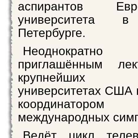
аспирантов Евро
университета в
Петербурге.
Неоднократн
приглашённым ле
крупнейших
университетах США 
координатором
международных симп
Ведёт цикл телев