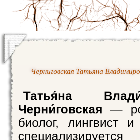
Черниговская Татьяна Владимиро
Татья́на Влади
Черни́говская
— ро
биолог, лингвист и 
специализиру