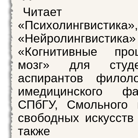
Читает к
«Психолингвистика»,
«Нейролингвис
«Когнитивные пр
мозг» для студ
аспирантов филоло
имедицинского фак
СПбГУ, Смольного 
свободных искусств 
также 