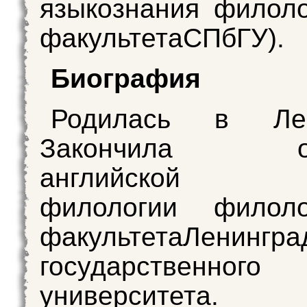
языкознания филоло
факультетаСПбГУ).
Биография
Родилась в Лен
Закончила отд
английской
филологии филолог
факультетаЛенингра
государственного
университета.