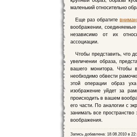
крупный образ, образы куби
маленький относительно обра
Еще раз обратите
вниман
воображении, соединяемые
независимо от их относ
ассоциации.
Чтобы представить, что 
увеличении образа, предста
вашего монитора. Чтобы в
необходимо обвести рамочко
этой операции образ ух
изображение уйдет за рам
происходить в вашем вообра
его части. По аналогии с 
занимать все пространство 
воображения.
Запись добавлена:
18.08.2010
в 22: