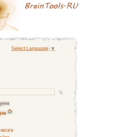
Select Language
▼
дуем
ную
 мозге