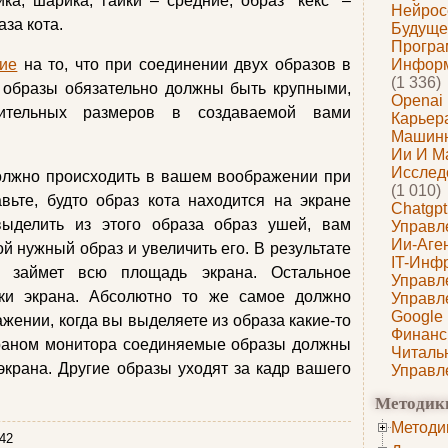
ка, шарика, гайки – средние, образ “кекс” –
Нейрос
за кота.
Будуще
Програ
ие
на то, что при соединении двух образов в
Информ
(1 336)
 образы обязательно должны быть крупными,
Openai
ительных размеров в создаваемой вами
Карьера
Машин
Ии И М
Исслед
должно происходить в вашем воображении при
(1 010)
вьте, будто образ кота находится на экране
Chatgpt
ыделить из этого образа образ ушей, вам
Управл
Ии-Аге
й нужный образ и увеличить его. В результате
IT-Инф
а займет всю площадь экрана. Остальное
Управл
ки экрана. Абсолютно то же самое должно
Управл
Google
жении, когда вы выделяете из образа какие-то
Финанс
экраном монитора соединяемые образы должны
Читаль
экрана. Другие образы уходят за кадр вашего
Управл
Методик
Методи
42