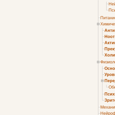
Не
Пс
Питани
Химиче
Анти
Ноо
Акти
Прек
Холи
Физиол
Осно
Уров
Пере
Об
Псих
Зрит
Механи
Нейроф