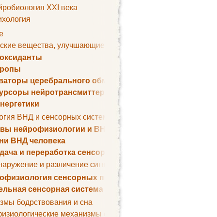
йробиология XXI века
ихология
е
ские вещества, улучшающие умственные способности
оксиданты
тропы
ваторы церебрального обмена веществ
урсоры нейротрансмиттеров
нергетики
огия ВНД и сенсорных систем
вы нейрофизиологии и ВНД
ни ВНД человека
дача и переработка сенсорных сигналов
наружение и различение сигналов. Сенсорная рецепция
офизиология сенсорных процессов
ельная сенсорная система
змы бодрствования и сна
изиологические механизмы сна