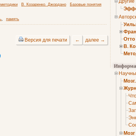
Другие
 методики
В. Козаренко. Джордано
Базовые понятия
Эффе
Авторс
ь
,
память
Уиль
Фран
Отто
Версия для печати
←
далее →
В. К
Мето
Информа
Научны
Мозг
Журн
Что
Са
Заг
Эне
Сос
Мозг