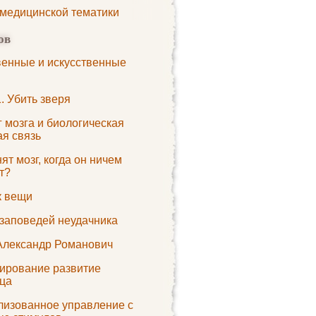
 медицинской тематики
ов
венные и искусственные
. Убить зверя
 мозга и биологическая
ая связь
ят мозг, когда он ничем
т?
к вещи
 заповедей неудачника
Александр Романович
ирование развитие
ца
лизованное управление с