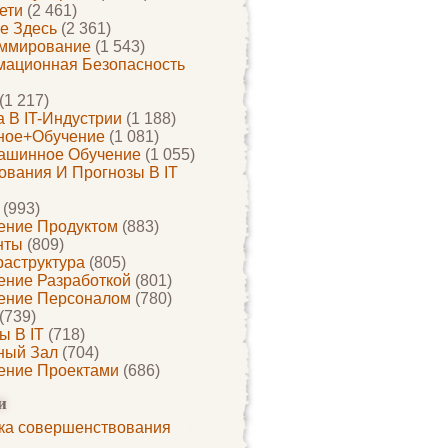
ети
(2 461)
е Здесь
(2 361)
ммирование
(1 543)
ационная Безопасность
(1 217)
 В IT-Индустрии
(1 188)
ное+обучение
(1 081)
ашинное Обучение
(1 055)
ования И Прогнозы В IT
(993)
ение Продуктом
(883)
нты
(809)
раструктура
(805)
ение Разработкой
(801)
ение Персоналом
(780)
(739)
ы В IT
(718)
ный Зал
(704)
ение Проектами
(686)
и
ка совершенствования