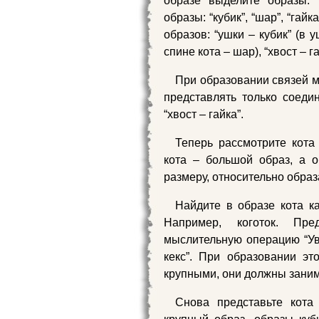
образе выделите образы: “у
образы: “кубик”, “шар”, “га
образов: “ушки – кубик” (в 
спине кота – шар), “хвост – г
При образовании связей м
представлять только соедин
“хвост – гайка”.
Теперь рассмотрите кота
кота – большой образ, а об
размеру, относительно образ
Найдите в образе кота ка
Например, коготок. Пре
мыслительную операцию “Уве
кекс”. При образовании э
крупными, они должны заним
Снова представьте кота