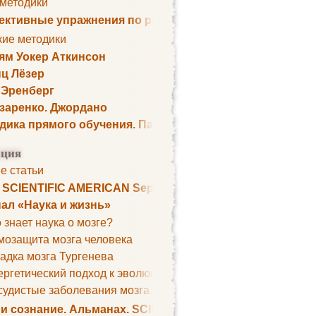
 методики
ктивные упражнения по развитию памяти
кие методики
ям Уокер Аткинсон
ц Лёзер
 Эренберг
озаренко. Джордано
дика прямого обучения. Пауль Шелли
ция
е статьи
. SCIENTIFIC AMERICAN September 1979
ал «Наука и жизнь»
 знает наука о мозге?
мозащита мозга человека
адка мозга Тургенева
ргетический подход к эволюции мозга
удистые заболевания мозга. Все может начаться с головно
 и сознание. Альманах. SCIENTIFIC AMERICAN