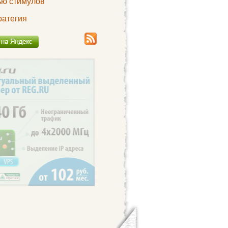
ю стимулов
ратегия