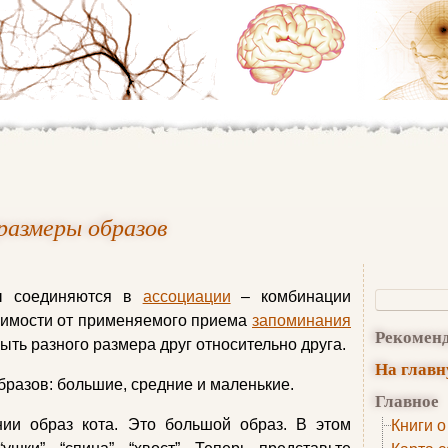
размеры образов
ы соединяются в
ассоциации
– комбинации
исимости от применяемого приема
запоминания
Рекомен
ыть разного размера друг относительно друга.
На глав
бразов: большие, средние и маленькие.
Главное
ии образ кота. Это большой образ. В этом
Книги о