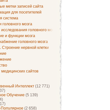
айта
ые метки записей сайта
ация для посетителей
я система
и головного мозга
 исследования головного мозга
ие и функции мозга
набжение головного мозга
. Строение нервной клетки
ние
жение
ство
г медицинских сайтов
твенный Интеллект
(12 771)
37)
ое Обучение
(5 139)
4)
17)
-Популярное
(2 658)