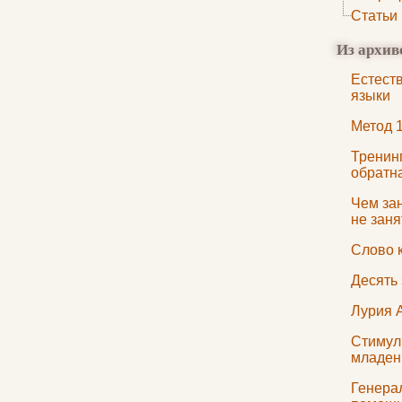
Статьи
Из архив
Естест
языки
Метод 1
Тренинг
обратн
Чем зан
не заня
Слово 
Десять
Лурия 
Стимул
младен
Генера