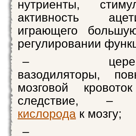
нутриенты, стиму
активность ацети
играющего большу
регулировании функц
– церебра
вазодиляторы, по
мозговой кровото
следствие, – д
кислорода
к мозгу;
– дру