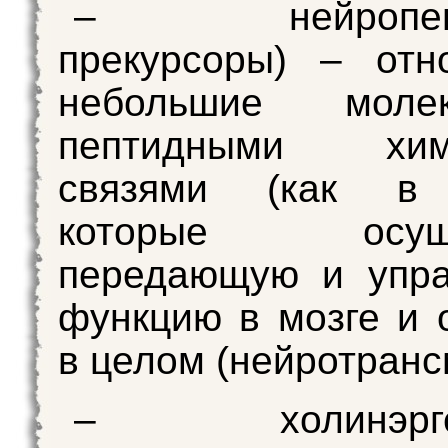
– нейропепти
прекурсоры) – отн
небольшие мол
пептидными хими
связями (как в 
которые осуще
передающую и упр
функцию в мозге и 
в целом (нейротранс
– холинэргет