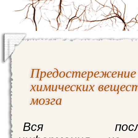
Предостережение о
химических вещес
мозга
Вся послед