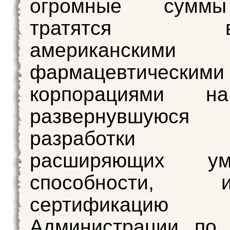
огромные сумм
тратятся ве
американскими
фармацевтическими
корпорациями на
развернувшуюся
разработки ле
расширяющих умс
способности
сертифика
Администрации по 