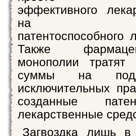
эффективного лека
на созд
патентоспособного л
Также фармацевт
монополии тратят 
суммы на подд
исключительных пр
созданные патен
лекарственные средс
Загвоздка лишь в