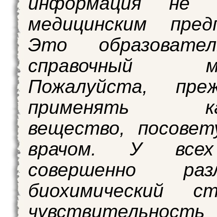
информация не я
медицинским предп
Это образовате
справочный ма
Пожалуйста, пре
применять как
вещество, посовет
врачом. У все
совершенно разл
биохимический с
чувствительн