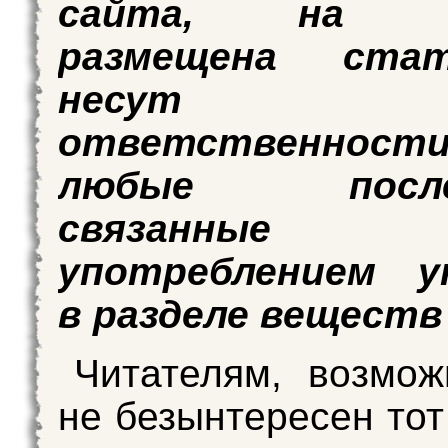
сайта, на к
размещена ста
несут ни
ответственно
любые послед
связанн
употреблением у
в разделе веществ
Читателям, возмож
не безынтересен тот