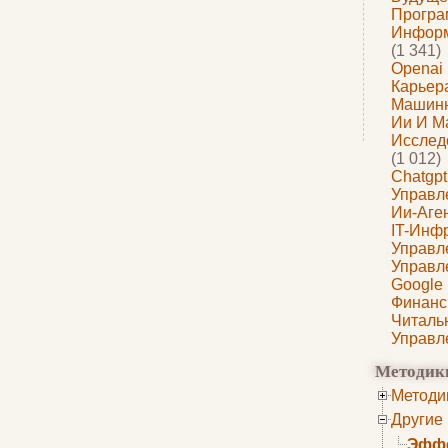
Програ
Информ
(1 341)
Openai
Карьера
Машин
Ии И М
Исслед
(1 012)
Chatgpt
Управл
Ии-Аге
IT-Инф
Управл
Управл
Google
Финанс
Читаль
Управл
Методик
Методи
Другие
Эффе