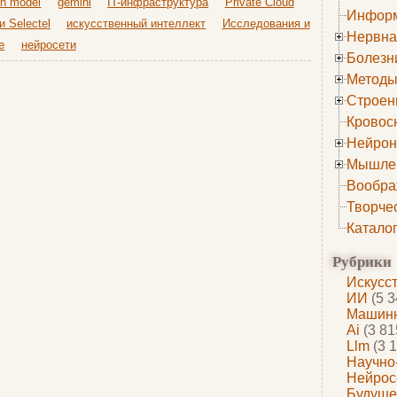
on model
gemini
IT-инфраструктура
Private Cloud
Информ
 Selectel
искусственный интеллект
Исследования и
Нервна
е
нейросети
Болезн
Методы
Строен
Кровос
Нейрон
Мышле
Вообра
Творче
Катало
Рубрики
Искусс
ИИ
(5 3
Машинн
Ai
(3 81
Llm
(3 1
Научно
Нейрос
Будуще