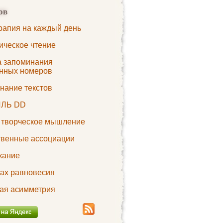
ов
рапия на каждый день
ическое чтение
а запоминания
нных номеров
нание текстов
ЛЬ DD
а творческое мышление
твенные ассоциации
кание
ках равновесия
ая асимметрия