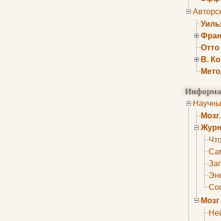
Авторс
Уиль
Фран
Отто
В. К
Мето
Информа
Научны
Мозг
Журн
Что
Са
Заг
Эне
Сос
Мозг
Не