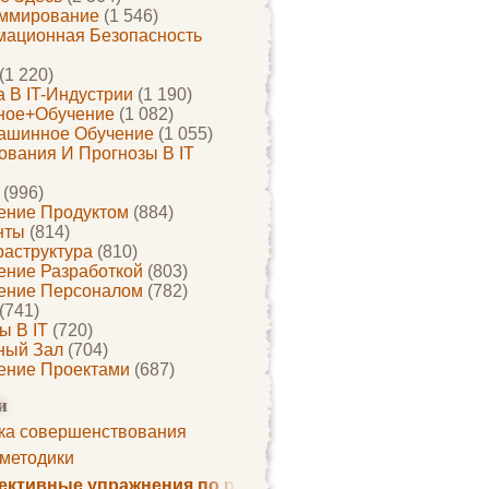
ммирование
(1 546)
ационная Безопасность
(1 220)
 В IT-Индустрии
(1 190)
ное+обучение
(1 082)
ашинное Обучение
(1 055)
ования И Прогнозы В IT
(996)
ение Продуктом
(884)
нты
(814)
раструктура
(810)
ение Разработкой
(803)
ение Персоналом
(782)
(741)
ы В IT
(720)
ный Зал
(704)
ение Проектами
(687)
и
ка совершенствования
 методики
ктивные упражнения по развитию памяти