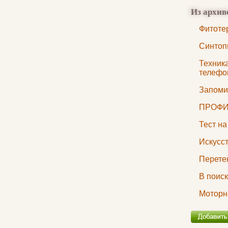
Из архив
Фитоте
Синтоп
Техник
телефо
Запоми
ПРОФИ
Тест н
Искусс
Перете
В поис
Моторн