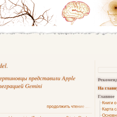
del
.
пертиновцы представили Apple
Рекомен
теграцией Gemini
На глав
Главное
Книги о
продолжить чтение
......
Карта с
Основн