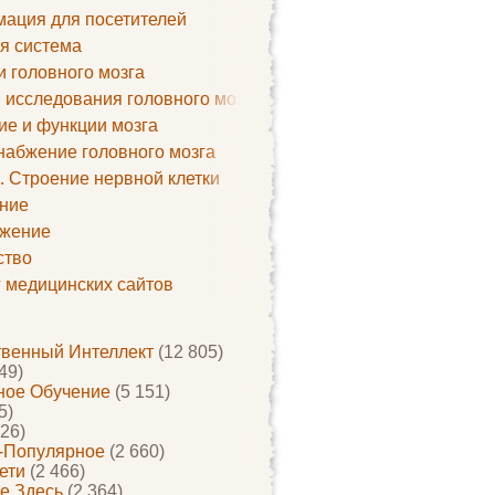
ация для посетителей
я система
и головного мозга
 исследования головного мозга
ие и функции мозга
набжение головного мозга
. Строение нервной клетки
ние
жение
ство
г медицинских сайтов
твенный Интеллект
(12 805)
49)
ое Обучение
(5 151)
5)
26)
-Популярное
(2 660)
ети
(2 466)
е Здесь
(2 364)