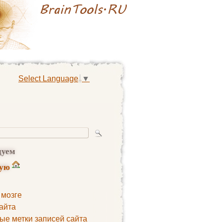
Select Language
▼
дуем
ную
 мозге
айта
ые метки записей сайта