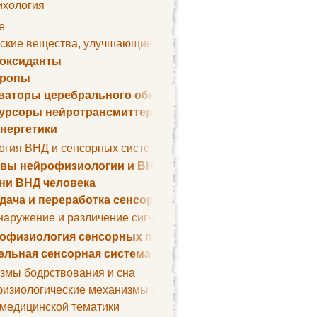
ихология
е
ские вещества, улучшающие умственные способности
оксиданты
тропы
ваторы церебрального обмена веществ
урсоры нейротрансмиттеров
нергетики
огия ВНД и сенсорных систем
вы нейрофизиологии и ВНД
ни ВНД человека
дача и переработка сенсорных сигналов
наружение и различение сигналов. Сенсорная рецепция
офизиология сенсорных процессов
ельная сенсорная система
змы бодрствования и сна
изиологические механизмы сна
 медицинской тематики