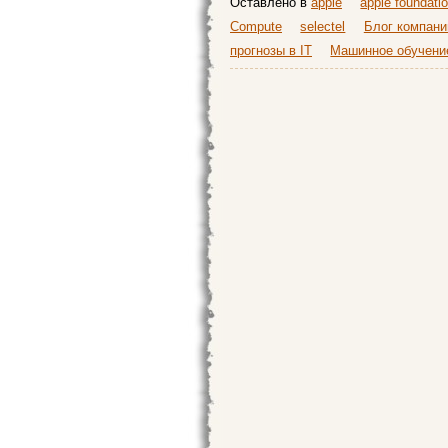
Оставлено в
apple
apple foundati
Compute
selectel
Блог компании
прогнозы в IT
Машинное обучени