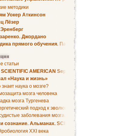
кие методики
ям Уокер Аткинсон
ц Лёзер
 Эренберг
озаренко. Джордано
дика прямого обучения. Пауль Шелли
ция
е статьи
. SCIENTIFIC AMERICAN September 1979
ал «Наука и жизнь»
 знает наука о мозге?
мозащита мозга человека
адка мозга Тургенева
ргетический подход к эволюции мозга
удистые заболевания мозга. Все может начаться с головно
 и сознание. Альманах. SCIENTIFIC AMERICAN
йробиология XXI века