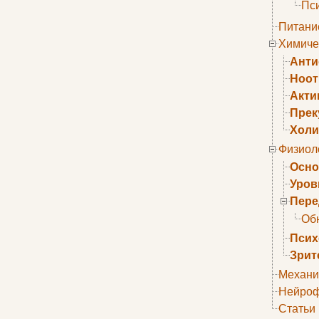
Пс
Питани
Химиче
Анти
Ноо
Акти
Прек
Холи
Физиол
Осно
Уров
Пере
Об
Псих
Зрит
Механи
Нейроф
Статьи