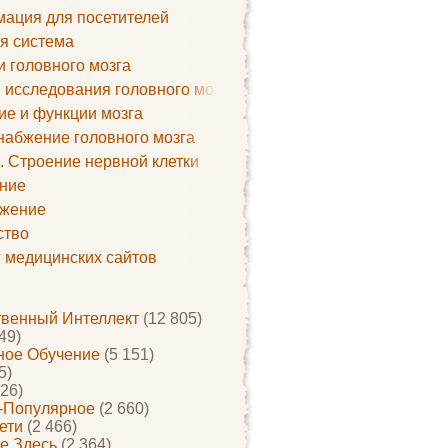
ация для посетителей
я система
и головного мозга
 исследования головного мозга
ие и функции мозга
набжение головного мозга
. Строение нервной клетки
ние
жение
ство
г медицинских сайтов
твенный Интеллект
(12 805)
49)
ое Обучение
(5 151)
5)
26)
-Популярное
(2 660)
ети
(2 466)
е Здесь
(2 364)