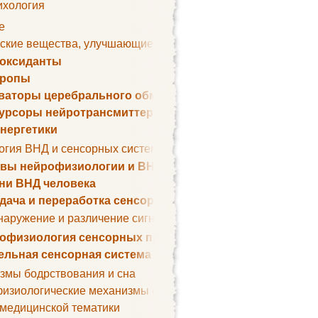
ихология
е
ские вещества, улучшающие умственные способности
оксиданты
тропы
ваторы церебрального обмена веществ
урсоры нейротрансмиттеров
нергетики
огия ВНД и сенсорных систем
вы нейрофизиологии и ВНД
ни ВНД человека
дача и переработка сенсорных сигналов
наружение и различение сигналов. Сенсорная рецепция
офизиология сенсорных процессов
ельная сенсорная система
змы бодрствования и сна
изиологические механизмы сна
 медицинской тематики