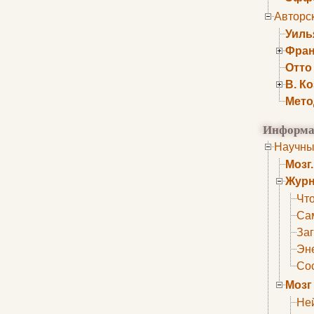
Авторс
Уиль
Фран
Отто
В. К
Мето
Информа
Научны
Мозг
Журн
Что
Са
Заг
Эне
Сос
Мозг
Не