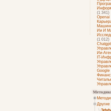
Програ
Информ
(1 341)
Openai
Карьера
Машин
Ии И М
Исслед
(1 012)
Chatgpt
Управл
Ии-Аге
IT-Инф
Управл
Управл
Google
Финанс
Читаль
Управл
Методик
Методи
Другие
Эффе