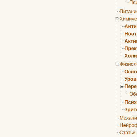
Пс
Питани
Химиче
Анти
Ноо
Акти
Прек
Холи
Физиол
Осно
Уров
Пере
Об
Псих
Зрит
Механи
Нейроф
Статьи