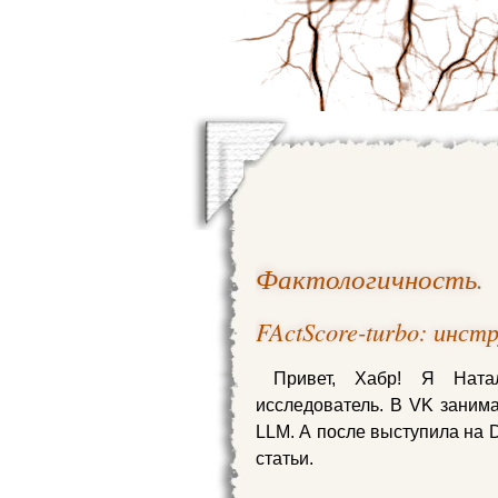
Фактологичность
.
FActScore-turbo: инс
Привет, Хабр! Я Нат
исследователь. В VK занима
LLM. А после выступила на D
статьи.