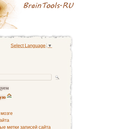
Select Language
▼
дуем
ную
 мозге
айта
ые метки записей сайта