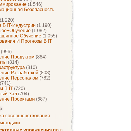
ммирование
(1 546)
ационная Безопасность
(1 220)
 В IT-Индустрии
(1 190)
ное+обучение
(1 082)
ашинное Обучение
(1 055)
ования И Прогнозы В IT
(996)
ение Продуктом
(884)
нты
(814)
раструктура
(810)
ение Разработкой
(803)
ение Персоналом
(782)
(741)
ы В IT
(720)
ный Зал
(704)
ение Проектами
(687)
и
ка совершенствования
 методики
ктивные упражнения по развитию памяти