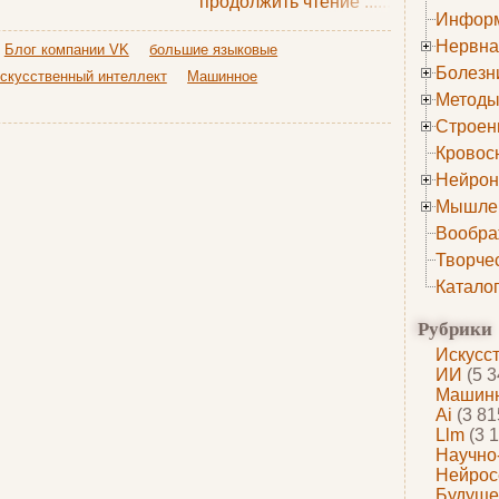
продолжить чтение
......
Информ
Нервна
Блог компании VK
большие языковые
Болезн
скусственный интеллект
Машинное
Методы
Строен
Кровос
Нейрон
Мышле
Вообра
Творче
Катало
Рубрики
Искусс
ИИ
(5 3
Машинн
Ai
(3 81
Llm
(3 1
Научно
Нейрос
Будуще