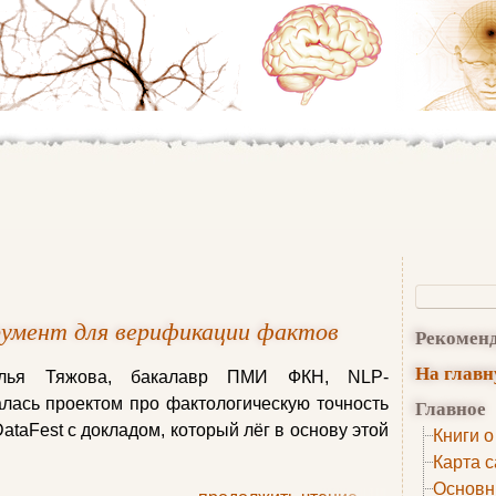
трумент для верификации фактов
Рекомен
На глав
алья Тяжова, бакалавр ПМИ ФКН, NLP-
лась проектом про фактологическую точность
Главное
ataFest с докладом, который лёг в основу этой
Книги о
Карта с
Основн