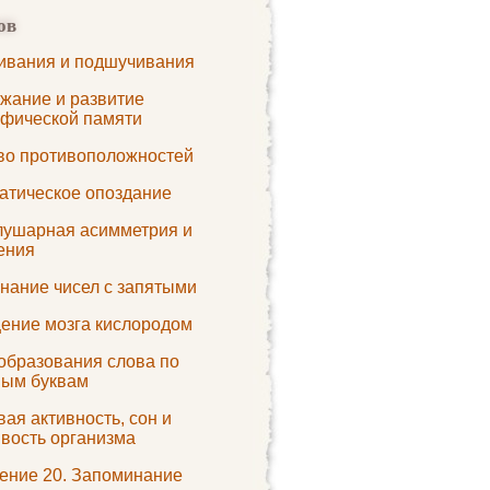
ов
ивания и подшучивания
жание и развитие
афической памяти
во противоположностей
атическое опоздание
ушарная асимметрия и
ения
нание чисел с запятыми
ение мозга кислородом
образования слова по
ным буквам
ая активность, сон и
ивость организма
ение 20. Запоминание