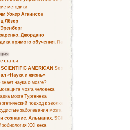
кие методики
ям Уокер Аткинсон
ц Лёзер
 Эренберг
озаренко. Джордано
дика прямого обучения. Пауль Шелли
ция
е статьи
. SCIENTIFIC AMERICAN September 1979
ал «Наука и жизнь»
 знает наука о мозге?
мозащита мозга человека
адка мозга Тургенева
ргетический подход к эволюции мозга
удистые заболевания мозга. Все может начаться с головно
 и сознание. Альманах. SCIENTIFIC AMERICAN
йробиология XXI века