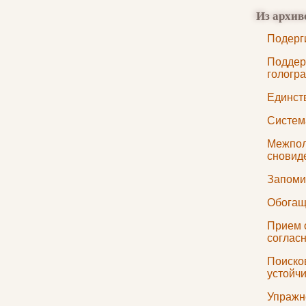
Из архив
Подерг
Поддер
гологр
Единст
Систем
Межпол
сновид
Запоми
Обогащ
Прием 
соглас
Поисков
устойч
Упражн