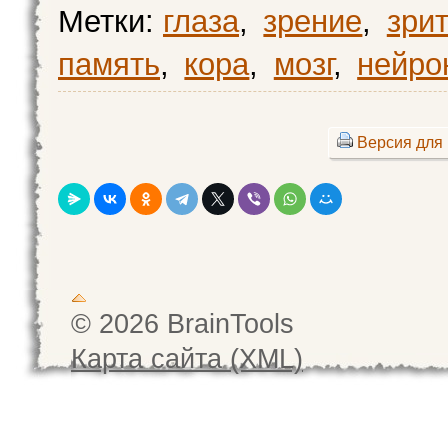
Метки:
глаза
,
зрение
,
зри
память
,
кора
,
мозг
,
нейро
Версия для 
© 2026 BrainTools
Карта сайта (XML)