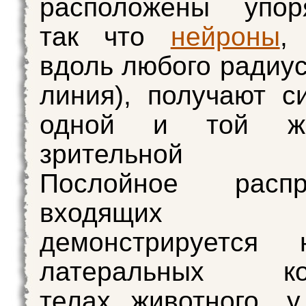
расположены упоря
так что
нейроны
,
вдоль любого радиус
линия), получают с
одной и той ж
зрительной ка
Послойное распр
входящих а
демонстрируется
латеральных кол
телах животного, у