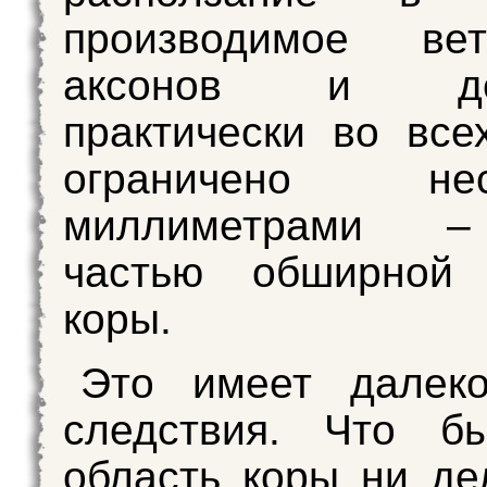
производимое вет
аксонов и ден
практически во все
ограничено неск
миллиметрами 
частью обширной
коры.
Это имеет далек
следствия. Что б
область коры ни де