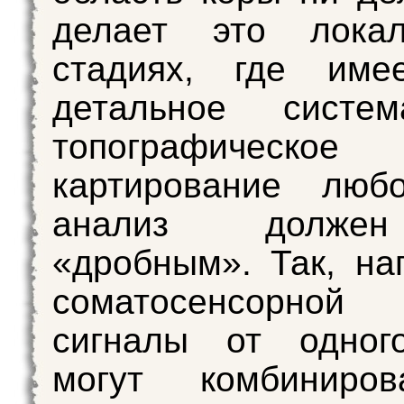
делает это лока
стадиях, где име
детальное система
топографическое
картирование любо
анализ долже
«дробным». Так, на
соматосенсорн
сигналы от одног
могут комбиниро