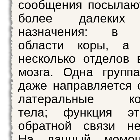
сообщения посылаю
более далеких 
назначения: в с
области коры, а
несколько отделов 
мозга. Одна групп
даже направляется 
латеральные кол
тела; функция э
обратной связи не
На данный момен