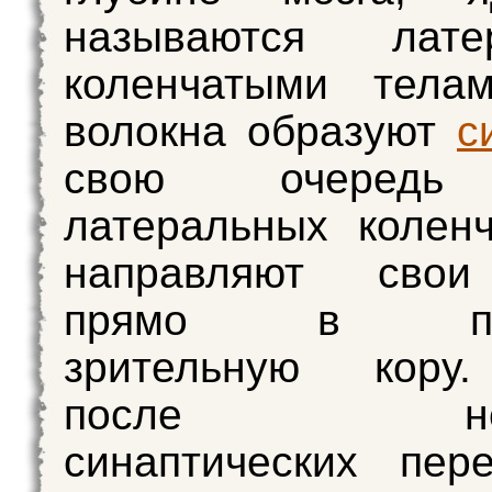
называются лате
коленчатыми телам
волокна образуют
с
свою очередь 
латеральных колен
направляют свои
прямо в пер
зрительную кору
после неск
синаптических пер