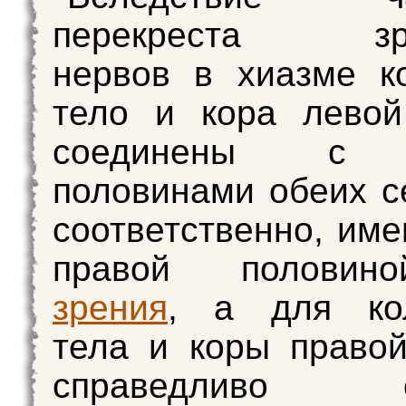
перекреста зри
нервов в хиазме к
тело и кора левой
соединены с 
половинами обеих се
соответственно, име
правой полов
зрения
, а для кол
тела и коры право
справедливо об