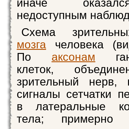
иначе оказа
недоступным наблю
Схема зрительн
мозга
человека (ви
По
аксонам
ганг
клеток, объедин
зрительный нерв, 
сигналы сетчатки п
в латеральные ко
тела; примерно 