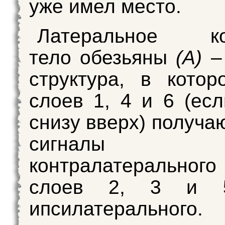
уже имел место.
Латеральное ко
тело обезьяны
(А)
– 
структура, в котор
слоев 1, 4 и 6 (есл
снизу вверх) получа
сигнал
контралатерального
слоев 2, 3 и 
ипсилатеральног