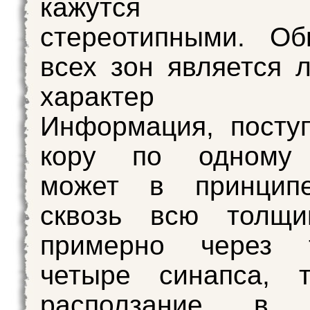
кажутся до
стереотипными. О
всех зон является 
характер с
Информация, посту
кору по одному 
может в принцип
сквозь всю толщи
примерно через 
четыре синапса, т
расползание в с