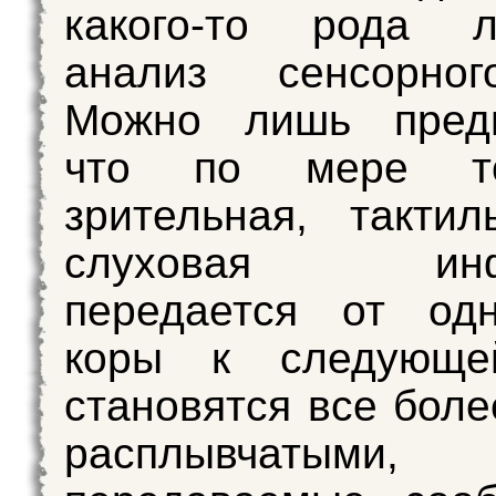
какого-то рода л
анализ сенсорно
Можно лишь предп
что по мере то
зрительная, такти
слуховая инфо
передается от од
коры к следующе
становятся все боле
расплывчат