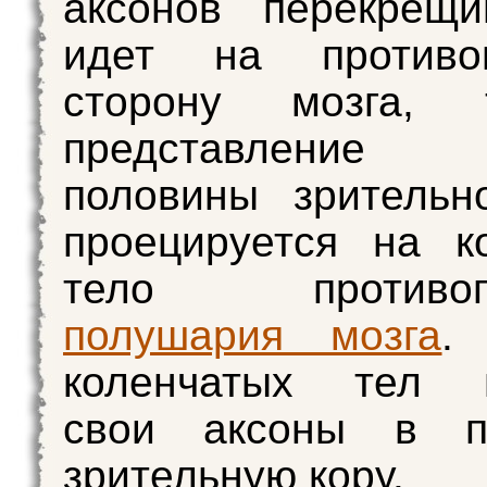
аксонов перекрещи
идет на противо
сторону мозга, 
представление
половины зрительн
проецируется на к
тело противопо
полушария мозга
коленчатых тел 
свои аксоны в п
зрительную кору.