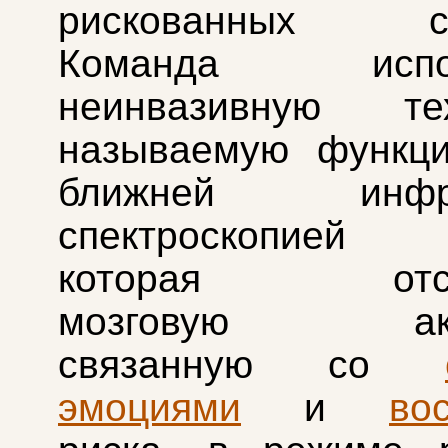
рискованных сит
Команда испол
неинвазивную тех
называемую функци
ближней инфра
спектроскопией 
которая отсле
мозговую акти
связанную со
эмоциями
и
во