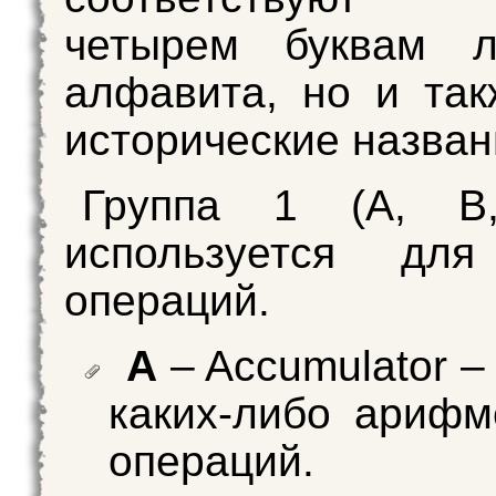
четырем буквам ла
алфавита, но и та
исторические назван
Группа 1 (A, B
используется дл
операций.
A
– Accumulator –
каких-либо арифм
операций.