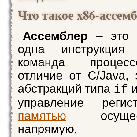
Что такое x86-ассем
Ассемблер
– это я
одна инструкция
команда процес
отличие от C/Java, 
абстракций типа
if
управление реги
памятью
осущест
напрямую.