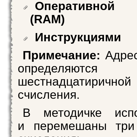
Оперативной 
(RAM)
Инструкциями
Примечание:
Адрес
определяю
шестнадцатиричной
счисления.
В методичке испо
и перемешаны три