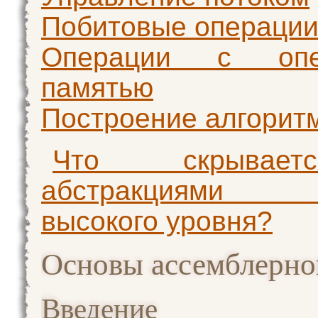
Побитовые операци
Операции с опер
памятью
Построение алгорит
Что скрывае
абстракциями 
высокого уровня?
Основы ассемблерно
Введение