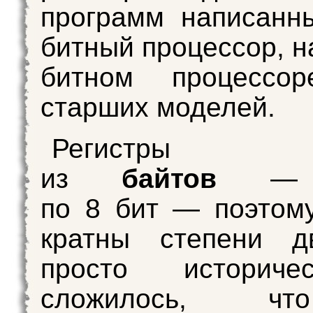
программ написанн
битный процессор, н
битном процессо
старших моделей.
Регистры с
из
байтов
— б
по 8 бит — поэтом
кратны степени 
просто историче
сложилось, ч