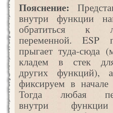
Пояснение:
Представ
внутри функции н
обратиться к ло
переменной. ESP п
прыгает туда-сюда (
кладем в стек дл
других функций),
фиксируем в начале
Тогда любая пер
внутри функци