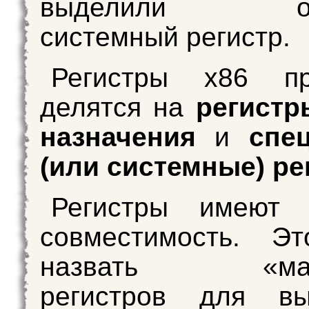
выделили отд
системный регистр.
Регистры х86 пр
делятся на
регистр
назначения
и
спе
(или системные) р
Регистры имеют 
совместимость. Э
назвать «матр
регистров для вы