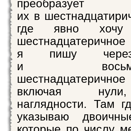
преобразует
их в шестнадцатири
где явно хочу 
шестнадцатерично
я пишу чер
и восьмизн
шестнадцатерично
включая нул
наглядности. Там г
указываю двоичны
которые по числу м