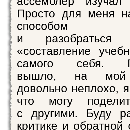
ассемблер изучал 
Просто для меня н
способом на
и разобраться я
«составление учеб
самого себя. По
вышло, на мой 
довольно неплохо, я
что могу подели
с другими. Буду р
критике и обратной 