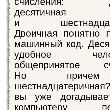
счисления: дв
десятичная
и шестнадцати
Двоичная понятно 
машинный код. Дес
удобное челов
общепринятое сч
Но приче
шестнадцатеричная
вы уже догадывает
компьютеру пер