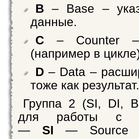
B
– Base – указ
данные.
С
– Counter –
(например в цикле
D
– Data – расши
тоже как результат
Группа 2 (SI, DI, 
для работы с д
—
SI
— Source 