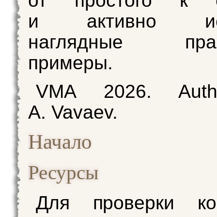
от простого к с
и активно исп
наглядные практ
примеры.
VMA 2026. Auth
A. Vavaev.
Начало
Ресурсы
Для проверки ко