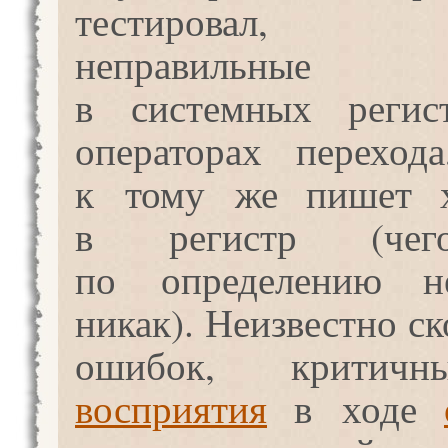
тестировал, з
неправильные
в системных регис
операторах переход
к тому же пишет х
в регистр (че
по определению н
никак). Неизвестно с
ошибок, критич
восприятия
в ходе