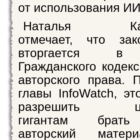
от использования ИИ
Наталья Касп
отмечает, что зак
вторгается в
Гражданского кодекс
авторского права. 
главы InfoWatch, эт
разрешить ци
гигантам брат
авторский матер