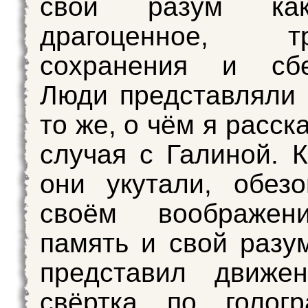
свой разум ка
драгоценное, тр
сохранения и сбе
Люди представляли
то же, о чём я расск
случая с Галиной. К
они укутали, обез
своём воображен
память и свой разу
представил движен
свёртка по голог