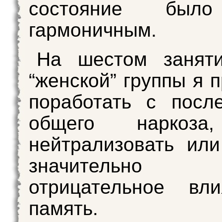
состояние был
гармоничным.
На шестом занят
“женской” группы я 
поработать с посл
общего наркоза
нейтрализовать ил
значительно с
отрицательное вл
память.