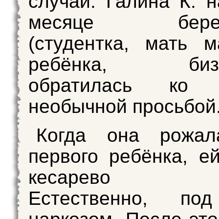
случай. Галина К. 
месяце береме
(студентка, мать м
ребёнка, бизне
обратилась ко
необычной просьбой
Когда она рожал
первого ребёнка, е
кесарево се
Естественно, по