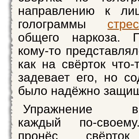
направлению к лиц
голограммы
стре
общего наркоза. 
кому-то представлял
как на свёрток что-
задевает его, но с
было надёжно защи
Упражнение вы
каждый по-своему
пронёс свёрток