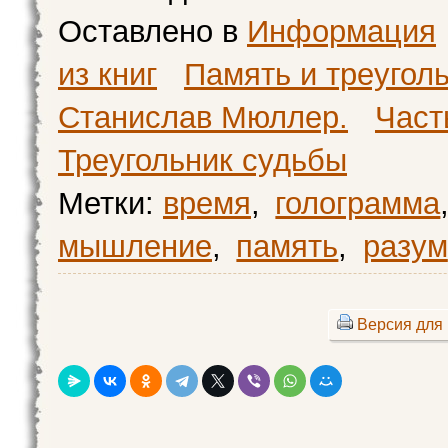
Оставлено в
Информация
из книг
Память и треугол
Станислав Мюллер.
Част
Треугольник судьбы
Метки:
время
,
голограмма
мышление
,
память
,
разум
Версия для 