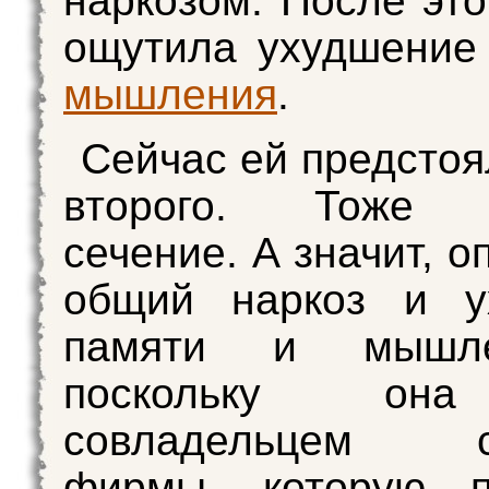
наркозом. После это
ощутила ухудшение
мышления
.
Сейчас ей предстоя
второго. Тоже к
сечение. А значит, о
общий наркоз и у
памяти и мышл
поскольку он
совладельцем се
фирмы, которую п