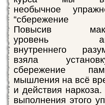
необычное упраж
“сбережение п
Повысив макси
уровень акти
внутреннего раз
взяла устано
сбережение па
мышления на всё вр
и действия наркоза.
выполнения этого у