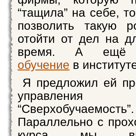
“тащила” на себе, т
позволить такую р
отойти от дел на д
время. А ещё 
обучение
в институте
Я предложил ей пр
управления р
“Сверхобучаемость”.
Параллельно с про
курса мы вып