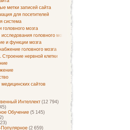
айта
ые метки записей сайта
ация для посетителей
я система
и головного мозга
 исследования головного мозга
ие и функции мозга
набжение головного мозга
. Строение нервной клетки
ние
жение
ство
г медицинских сайтов
твенный Интеллект
(12 794)
45)
ое Обучение
(5 145)
2)
23)
-Популярное
(2 659)