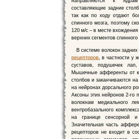
направляются к ядрам
составляющие задние столб
так как по ходу отдают б
спинного мозга, поэтому ск
120 м/с – в месте вхождения
верхних сегментов спинного 
В системе волокон задних
рецепторов
, в частности у
суставов, подушечек лап,
Мышечные афференты от ко
столбов и заканчиваются н
на нейронах дорсального ро
Аксоны этих нейронов 2-го 
волокнам медиального лем
вентробазального комплекс
на границе сенсорной и
Значительная часть аффер
рецепторов не входит в сос