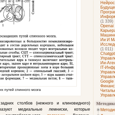
Нейрос
Будуще
Програ
Информ
(1 339)
Openai
Карьера
Машин
Ии И М
Исслед
(1 011)
Chatgpt
Управл
Ии-Аге
IT-Инф
Управл
Управл
Google
Финанс
х путей спинного мозга
Читаль
Управл
Методик
задних столбов (нежного и клиновидного)
азуют медиальные лемниски, которые
Методи