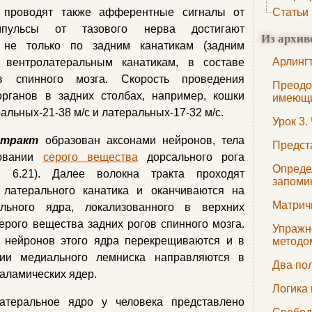
в проводят также афферентные сигналы от
Статьи
мпульсы от тазового нерва достигают
Из архив
р не только по задним канатикам (задним
Арлинг
 вентролатеральным канатикам, в составе
ов спинного мозга. Скорость проведения
Преодо
органов в задних столбах, например, кошки
имеющи
ральных-21-38 м/с и латеральных-17-32 м/с.
Урок 3.
 тракт
образован аксонами нейронов, тела
Предст
новании
серого вещества
дорсального рога
Опреде
. 6.21). Далее волокна тракта проходят
запоми
 латерального канатика и оканчиваются на
Матрич
льного ядра, локализованного в верхних
ерого вещества задних рогов спинного мозга.
Упражн
 нейронов этого ядра перекрещиваются и в
методо
ции медиального лемниска направляются в
Два по
аламических ядер.
Логика
атеральное ядро у человека представлено