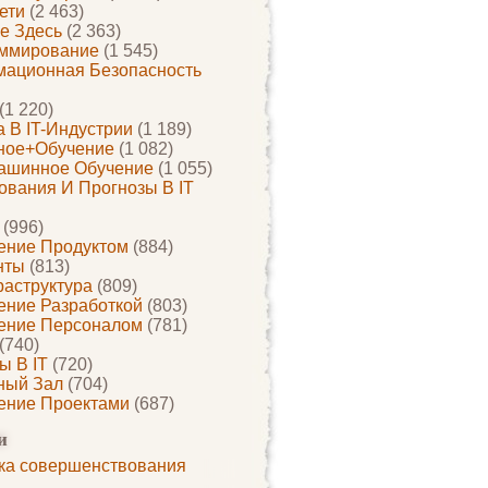
ети
(2 463)
е Здесь
(2 363)
ммирование
(1 545)
ационная Безопасность
(1 220)
 В IT-Индустрии
(1 189)
ное+обучение
(1 082)
ашинное Обучение
(1 055)
ования И Прогнозы В IT
(996)
ение Продуктом
(884)
нты
(813)
раструктура
(809)
ение Разработкой
(803)
ение Персоналом
(781)
(740)
ы В IT
(720)
ный Зал
(704)
ение Проектами
(687)
и
ка совершенствования