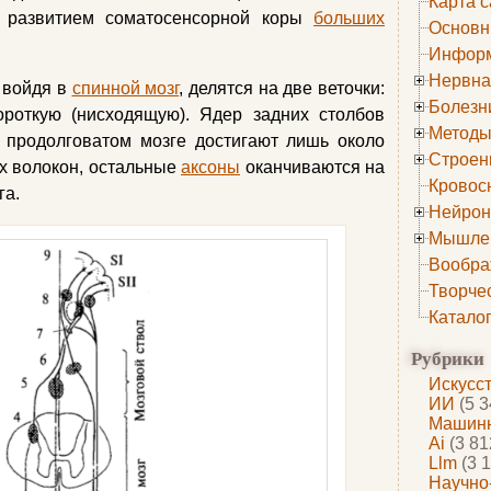
Карта с
с развитием соматосенсорной коры
больших
Основн
Информ
Нервна
 войдя в
спинной мозг
, делятся на две веточки:
Болезн
ороткую (нисходящую). Ядер задних столбов
Методы
в продолговатом мозге достигают лишь около
Строен
х волокон, остальные
аксоны
оканчиваются на
Кровос
га.
Нейрон
Мышле
Вообра
Творче
Катало
Рубрики
Искусс
ИИ
(5 3
Машинн
Ai
(3 81
Llm
(3 1
Научно