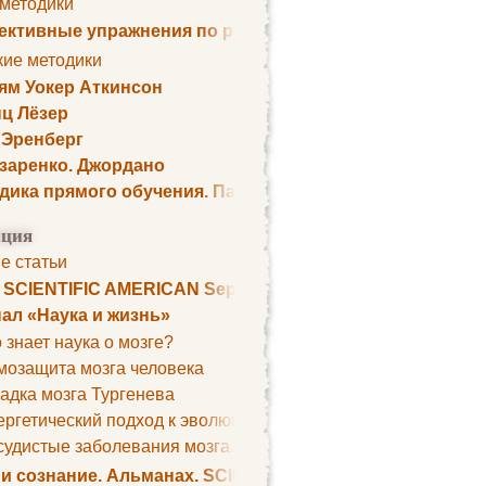
 методики
ктивные упражнения по развитию памяти
кие методики
ям Уокер Аткинсон
ц Лёзер
 Эренберг
озаренко. Джордано
дика прямого обучения. Пауль Шелли
ция
е статьи
. SCIENTIFIC AMERICAN September 1979
ал «Наука и жизнь»
 знает наука о мозге?
мозащита мозга человека
адка мозга Тургенева
ргетический подход к эволюции мозга
удистые заболевания мозга. Все может начаться с головно
 и сознание. Альманах. SCIENTIFIC AMERICAN