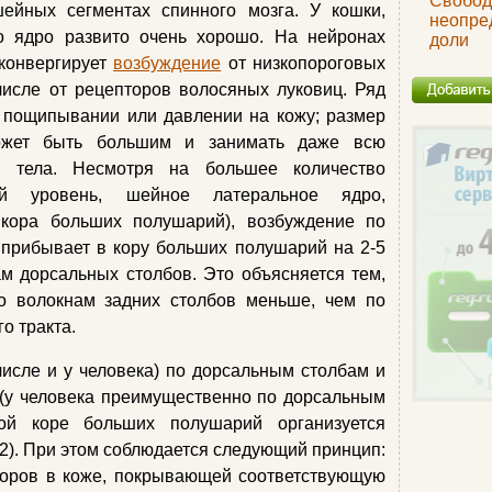
Свобод
ейных сегментах спинного мозга. У кошки,
неопре
то ядро развито очень хорошо. На нейронах
доли
 конвергирует
возбуждение
от низкопороговых
числе от рецепторов волосяных луковиц. Ряд
 пощипывании или давлении на кожу; размер
ожет быть большим и занимать даже всю
у тела. Несмотря на большее количество
ый уровень, шейное латеральное ядро,
 кора больших полушарий), возбуждение по
 прибывает в кору больших полушарий на 2-5
м дорсальных столбов. Это объясняется тем,
по волокнам задних столбов меньше, чем по
о тракта.
исле и у человека) по дорсальным столбам и
 (у человека преимущественно по дорсальным
ной коре больших полушарий организуется
.22). При этом соблюдается следующий принцип:
торов в коже, покрывающей соответствующую