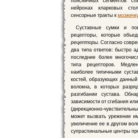
поясничных сегментов с
нейронах кларковых сто
сенсорные тракты к
мозжечк
Суставные сумки и пов
рецепторы, которые объ
рецепторы.
Согласно совре
два типа ответов: быстро 
последние более многочис
типа рецепторов. Медле
наиболее типичными суста
костей, образующих данный
волокна, в которых разря
разгибании сустава. Обн
зависимости от сгибания или
(дирекционно-чувствительн
может вызвать урежение и
увеличение ее в другом вол
супраспинальные центры про