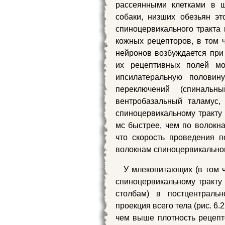
рассеянными клетками в ш
собаки, низших обезьян э
спиноцервикального тракта
кожных рецепторов, в том 
нейронов возбуждается при
их рецептивных полей м
ипсилатеральную половин
переключений (спинальн
вентробазальный таламус,
спиноцервикальному тракту
мс быстрее, чем по волокна
что скорость проведения 
волокнам спиноцервикальног
У млекопитающих (в том ч
спиноцервикальному тракту
столбам) в постцентраль
проекция всего тела (рис. 6
чем выше плотность рецеп