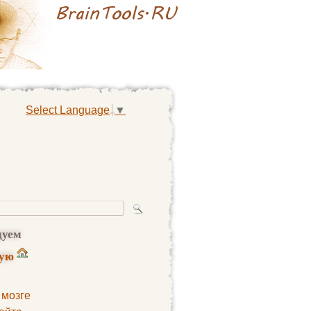
Select Language
▼
дуем
ную
 мозге