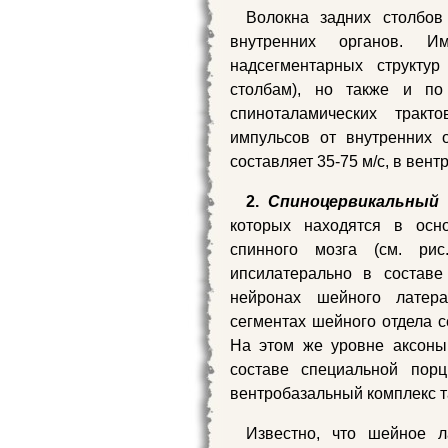
Волокна задних столбо
внутренних органов. И
надсегментарных структу
столбам), но также и по
спиноталамических тракт
импульсов от внутренних 
составляет 35-75 м/с, в вент
2.
Спиноцервикальный
которых находятся в ос
спинного мозга (см. рис
ипсилатерально в составе
нейронах шейного латера
сегментах шейного отдела с
На этом же уровне аксоны
составе специальной пор
вентробазальный комплекс т
Известно, что шейное л