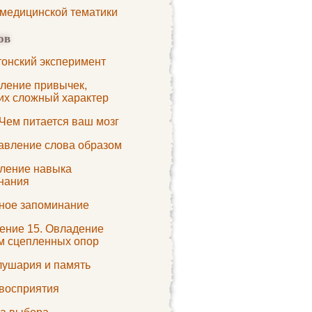
 медицинской тематики
ов
тонский эксперимент
ление привычек,
х сложный характер
 Чем питается ваш мозг
авление слова образом
ление навыка
нания
ное запоминание
ение 15. Овладение
м сцепленных опор
лушария и память
 восприятия