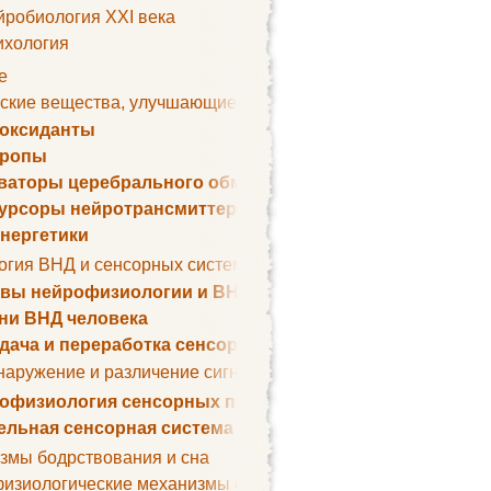
йробиология XXI века
ихология
е
ские вещества, улучшающие умственные способности
оксиданты
тропы
ваторы церебрального обмена веществ
урсоры нейротрансмиттеров
нергетики
огия ВНД и сенсорных систем
вы нейрофизиологии и ВНД
ни ВНД человека
дача и переработка сенсорных сигналов
наружение и различение сигналов. Сенсорная рецепция
офизиология сенсорных процессов
ельная сенсорная система
змы бодрствования и сна
изиологические механизмы сна