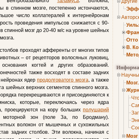
 вентробазального
таламуса
. Волокна,
Другие
ы в спинном мозге, постепенно истончаются,
Эффе
ольшое число коллатералей к интернейронам
Авторс
орость проведения импульсов снижается с 90-
Уиль
 в спинной мозг до 20-40 м/с на уровне шейных
Фран
мозга.
Отто
В. К
 столбов проходят афференты от многих типов
Мето
 животных – от рецепторов волосяных луковиц,
 основания когтей и других образований.
Информа
нечностей также восходят в составе задних
Научны
а нейронах ядер
продолговатого мозга
, а также
Мозг
га шейных верхних сегментов спинного мозга.
Журн
порядка перекрещиваются и присоединяются к
Что
ниска, которые, переключаясь через ядра
Са
а, проецируются на кору больших
полушарий
Заг
 моторной зон (поле За, по Бродману).
Эне
ентных волокон от мышечных и сухожильных
Сос
тав задних столбов. Эти волокна, начиная с
Мозг