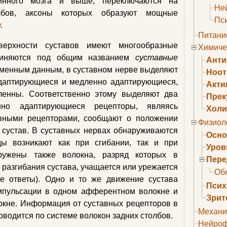
пинного мозга и выше, переключаются на
Не
лбов, аксоны которых образуют мощные
Пс
у
.
Питани
ерхности суставов имеют многообразные
Химиче
единяются под общим названием
суставные
Анти
менным данным, в суставном нерве выделяют
Ноо
адаптирующиеся и медленно адаптирующиеся,
Акти
ленны. Соответственно этому выделяют два
Прек
нно адаптирующиеся рецепторы, являясь
Холи
вными рецепторами, сообщают о положении
Физиол
 сустав. В суставных нервах обнаруживаются
Осно
ды возникают как при сгибании, так и при
Уров
аружены также волокна, разряд которых в
Пере
 разгибания сустава, учащается или урежается
Об
ые ответы). Одно и то же движение сустава
Псих
мпульсации в одном афферентном волокне и
Зрит
окне. Информация от суставных рецепторов в
Механи
водится по системе волокон задних столбов.
Нейроф