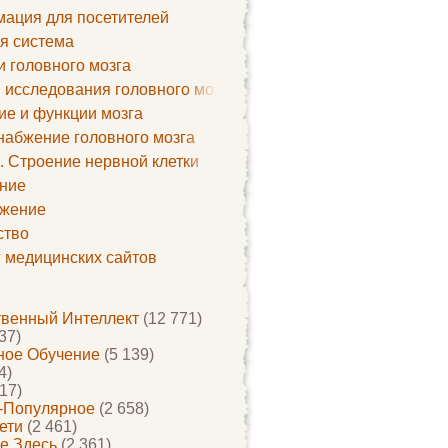
ация для посетителей
я система
и головного мозга
 исследования головного мозга
ие и функции мозга
набжение головного мозга
. Строение нервной клетки
ние
жение
ство
г медицинских сайтов
твенный Интеллект
(12 771)
37)
ое Обучение
(5 139)
4)
17)
-Популярное
(2 658)
ети
(2 461)
е Здесь
(2 361)