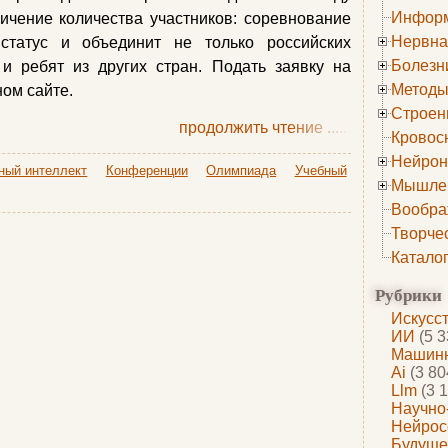
Информ
ичение количества участников: соревнование
Нервна
статус и объединит не только российских
Болезн
 и ребят из других стран. Подать заявку на
Методы
ом сайте.
Строен
продолжить чтение
......
Кровос
Нейрон
ный интеллект
Конференции
Олимпиада
Учебный
Мышле
Вообра
Творче
Катало
Рубрики
Искусс
ИИ
(5 3
Машинн
Ai
(3 80
Llm
(3 1
Научно
Нейрос
Будуще