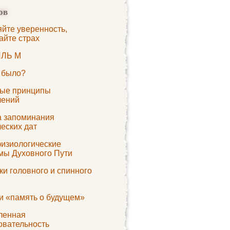
ов
яйте уверенность,
айте страх
ЛЬ M
о было?
ые принципы
лений
а запоминания
еских дат
изиологические
мы Духовного Пути
и головного и спинного
и «память о будущем»
ленная
овательность