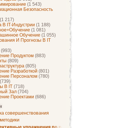
ммирование
(1 543)
ационная Безопасность
(1 217)
 В IT-Индустрии
(1 188)
ное+обучение
(1 081)
ашинное Обучение
(1 055)
ования И Прогнозы В IT
(993)
ение Продуктом
(883)
нты
(809)
раструктура
(805)
ение Разработкой
(801)
ение Персоналом
(780)
(739)
ы В IT
(718)
ный Зал
(704)
ение Проектами
(686)
и
ка совершенствования
 методики
ктивные упражнения по развитию памяти