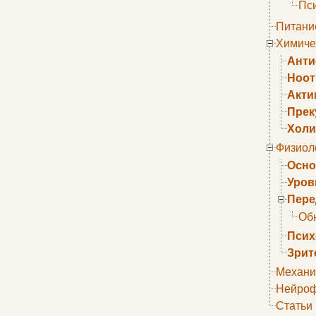
Пс
Питани
Химиче
Анти
Ноо
Акти
Прек
Холи
Физиол
Осно
Уров
Пере
Об
Псих
Зрит
Механи
Нейроф
Статьи