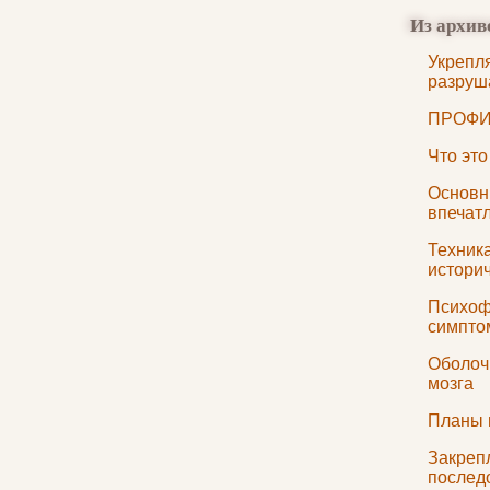
Из архив
Укрепл
разруш
ПРОФИ
Что эт
Основн
впечат
Техник
историч
Психоф
симпто
Оболочк
мозга
Планы 
Закреп
послед