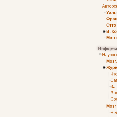
Авторс
Уиль
Фран
Отто
В. К
Мето
Информа
Научны
Мозг
Журн
Что
Са
Заг
Эне
Сос
Мозг
Не