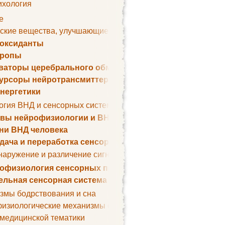
ихология
е
ские вещества, улучшающие умственные способности
оксиданты
тропы
ваторы церебрального обмена веществ
урсоры нейротрансмиттеров
нергетики
огия ВНД и сенсорных систем
вы нейрофизиологии и ВНД
ни ВНД человека
дача и переработка сенсорных сигналов
наружение и различение сигналов. Сенсорная рецепция
офизиология сенсорных процессов
ельная сенсорная система
змы бодрствования и сна
изиологические механизмы сна
 медицинской тематики