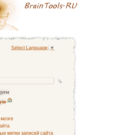
Select Language
▼
дуем
ную
 мозге
айта
ые метки записей сайта