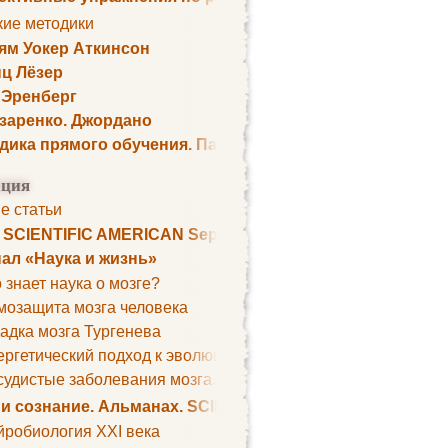
кие методики
ям Уокер Аткинсон
ц Лёзер
 Эренберг
озаренко. Джордано
дика прямого обучения. Пауль Шелли
ция
е статьи
. SCIENTIFIC AMERICAN September 1979
ал «Наука и жизнь»
 знает наука о мозге?
мозащита мозга человека
адка мозга Тургенева
ргетический подход к эволюции мозга
удистые заболевания мозга. Все может начаться с головно
 и сознание. Альманах. SCIENTIFIC AMERICAN
йробиология XXI века