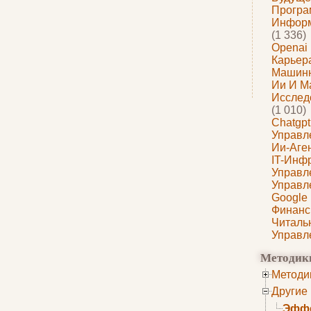
Програ
Информ
(1 336)
Openai
Карьера
Машин
Ии И М
Исслед
(1 010)
Chatgpt
Управл
Ии-Аге
IT-Инф
Управл
Управл
Google
Финанс
Читаль
Управл
Методик
Методи
Другие
Эффе