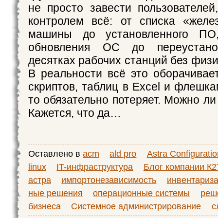
не просто завести пользователей
контролем всё: от списка «желе
машины до установленного ПО,
обновления ОС до переустан
десятках рабочих станций без физи
В реальности всё это оборачива
скриптов, таблиц в Excel и флешка
то обязательно потеряет. Можно ли
Кажется, что да…
Оставлено в
acm
ald pro
Astra Configurati
linux
IT-инфраструктура
Блог компании К2
астра
импортонезависимость
инвентариз
ные решения
операционные системы
реш
бизнеса
Системное администрирование
с