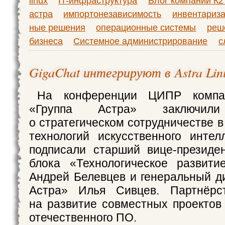
linux
IT-инфраструктура
Блог компании К2
астра
импортонезависимость
инвентариз
ные решения
операционные системы
реш
бизнеса
Системное администрирование
с
GigaChat интегрируют в Astra Lin
На конференции ЦИПР компа
«Группа Астра» заключил
о стратегическом сотрудничестве 
технологий искусственного интел
подписали старший вице‑президен
блока «Технологическое развити
Андрей Белевцев и генеральный д
Астра» Илья Сивцев. Партнёрс
на развитие совместных проектов
отечественного ПО.