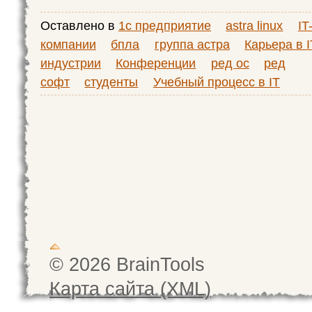
Оставлено в
1с предприятие
astra linux
IT
компании
бпла
группа астра
Карьера в I
индустрии
Конференции
ред ос
ред
софт
студенты
Учебный процесс в IT
© 2026 BrainTools
Карта сайта (XML)