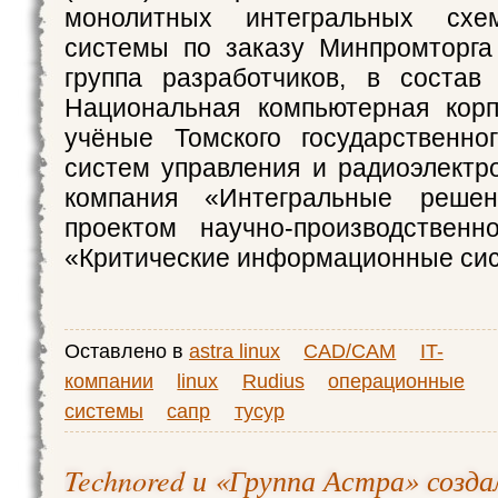
монолитных интегральных схем
системы по заказу Минпромторга
группа разработчиков, в состав
Национальная компьютерная корп
учёные Томского государственно
систем управления и радиоэлектр
компания «Интегральные решен
проектом научно‑производственн
«Критические информационные си
Оставлено в
astra linux
CAD/CAM
IT-
компании
linux
Rudius
операционные
системы
сапр
тусур
Technored и «Группа Астра» созд