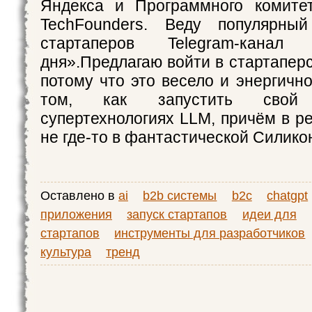
Яндекса и Программного комите
TechFounders. Веду популярны
стартаперов Telegram-кана
дня».Предлагаю войти в стартапер
потому что это весело и энергично
том, как запустить свой
супертехнологиях LLM, причём в р
не где-то в фантастической Силико
Оставлено в
ai
b2b системы
b2c
chatgpt
приложения
запуск стартапов
идеи для
стартапов
инструменты для разработчиков
культура
тренд