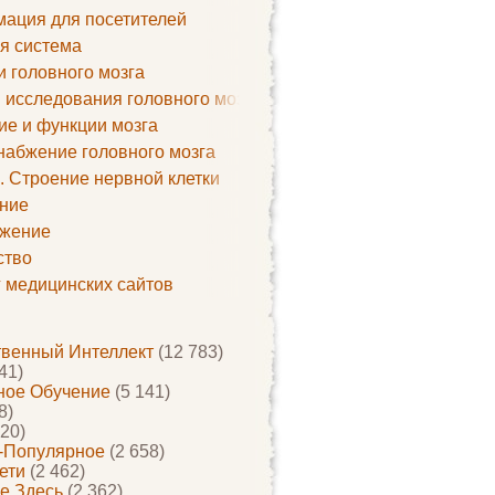
ация для посетителей
я система
и головного мозга
 исследования головного мозга
ие и функции мозга
набжение головного мозга
. Строение нервной клетки
ние
жение
ство
г медицинских сайтов
твенный Интеллект
(12 783)
41)
ое Обучение
(5 141)
8)
20)
-Популярное
(2 658)
ети
(2 462)
е Здесь
(2 362)