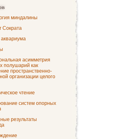
ов
огия миндалины
 Сократа
 аквариума
сы
ональная асимметрия
х полушарий как
ние пространственно-
ной организации целого
ическое чтение
ование систем опорных
в
ные результаты
да
ждение