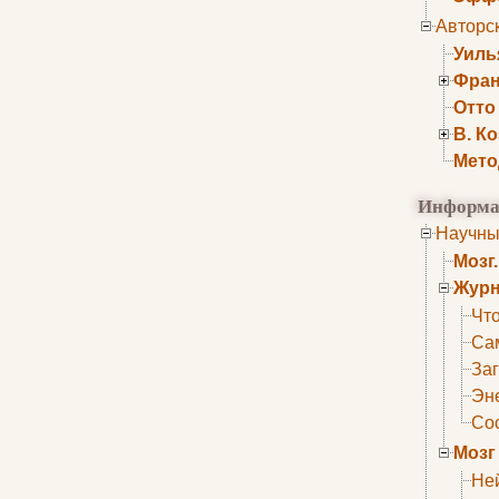
Авторс
Уиль
Фран
Отто
В. К
Мето
Информа
Научны
Мозг
Журн
Что
Са
Заг
Эне
Сос
Мозг
Не