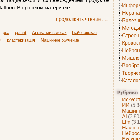
ой поддержкой и сопровождением продуктов
Информ
Platform. В прошлом материале
Нервна
продолжить чтение
......
Болезн
Методы
pca
qdrant
Аномалии в логах
Байесовская
Строен
и
кластеризация
Машинное обучение
Кровос
Нейрон
Мышле
Вообра
Творче
Катало
Рубрики
Искусс
ИИ
(5 3
Машинн
Ai
(3 80
Llm
(3 1
Научно
Нейрос
Будуще