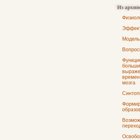
Из архив
Физиол
Эффект
Модель
Вопро
Функци
больши
выраже
времен
мозга
Синтоп
Формир
образо
Возмож
перехо
Освобо