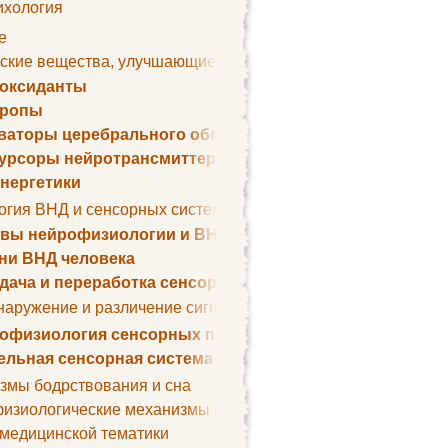
ихология
е
ские вещества, улучшающие умственные способности
оксиданты
тропы
ваторы церебрального обмена веществ
урсоры нейротрансмиттеров
нергетики
огия ВНД и сенсорных систем
вы нейрофизиологии и ВНД
ни ВНД человека
дача и переработка сенсорных сигналов
наружение и различение сигналов. Сенсорная рецепция
офизиология сенсорных процессов
ельная сенсорная система
змы бодрствования и сна
изиологические механизмы сна
 медицинской тематики