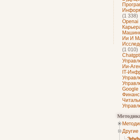
Програ
Информ
(1 338)
Openai
Карьера
Машин
Ии И М
Исслед
(1 010)
Chatgpt
Управл
Ии-Аге
IT-Инф
Управл
Управл
Google
Финанс
Читаль
Управл
Методик
Методи
Другие
Эффе