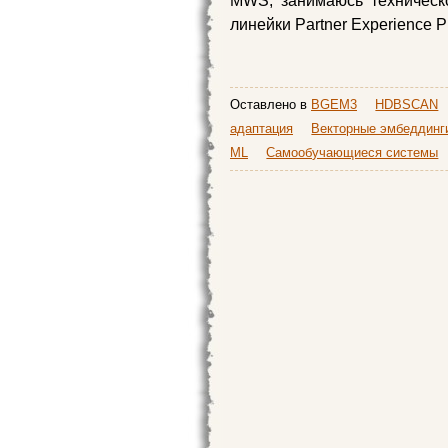
MWS, занимаюсь техническ
линейки Partner Experience 
Оставлено в
BGEM3
HDBSCAN
адаптация
Векторные эмбеддинг
ML
Самообучающиеся системы