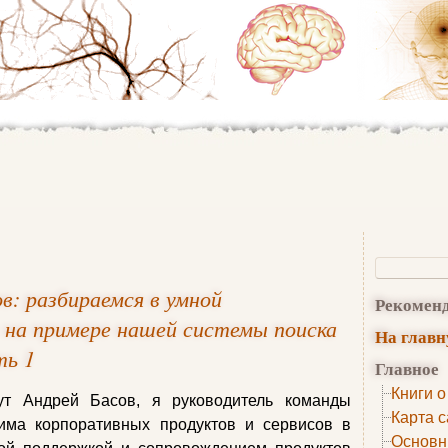
: разбираемся в умной
Рекомен
 на примере нашей системы поиска
На глав
ть 1
Главное
Книги о
ут Андрей Басов, я руководитель команды
Карта с
рима корпоративных продуктов и сервисов в
Основн