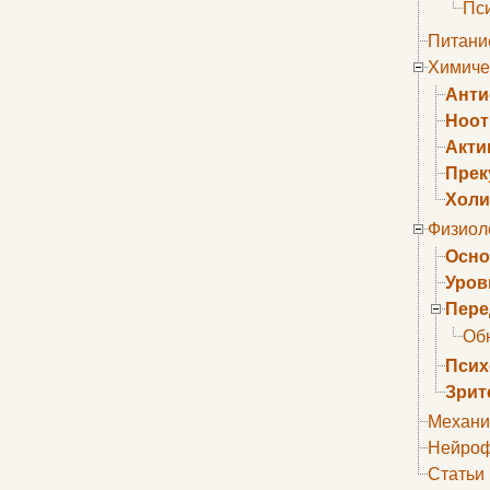
Пс
Питани
Химиче
Анти
Ноо
Акти
Прек
Холи
Физиол
Осно
Уров
Пере
Об
Псих
Зрит
Механи
Нейроф
Статьи