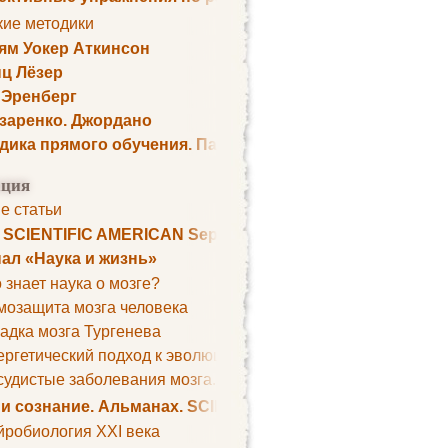
кие методики
ям Уокер Аткинсон
ц Лёзер
 Эренберг
озаренко. Джордано
дика прямого обучения. Пауль Шелли
ция
е статьи
. SCIENTIFIC AMERICAN September 1979
ал «Наука и жизнь»
 знает наука о мозге?
мозащита мозга человека
адка мозга Тургенева
ргетический подход к эволюции мозга
удистые заболевания мозга. Все может начаться с головно
 и сознание. Альманах. SCIENTIFIC AMERICAN
йробиология XXI века