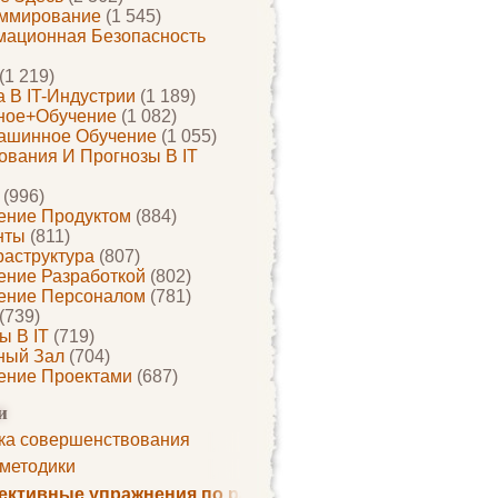
ммирование
(1 545)
ационная Безопасность
(1 219)
 В IT-Индустрии
(1 189)
ное+обучение
(1 082)
ашинное Обучение
(1 055)
ования И Прогнозы В IT
(996)
ение Продуктом
(884)
нты
(811)
раструктура
(807)
ение Разработкой
(802)
ение Персоналом
(781)
(739)
ы В IT
(719)
ный Зал
(704)
ение Проектами
(687)
и
ка совершенствования
 методики
ктивные упражнения по развитию памяти