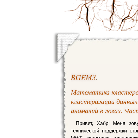
BGEM3
.
Математика кластеров
кластеризации данных
аномалий в логах. Час
Привет, Хабр! Меня зов
технической поддержки ст