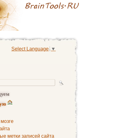
Select Language
▼
дуем
ную
 мозге
айта
ые метки записей сайта