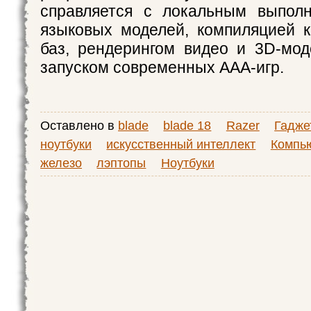
справляется с локальным выпол
языковых моделей, компиляцией 
баз, рендерингом видео и 3D-мод
запуском современных AAA-игр.
Оставлено в
blade
blade 18
Razer
Гадже
ноутбуки
искусственный интеллект
Компь
железо
лэптопы
Ноутбуки