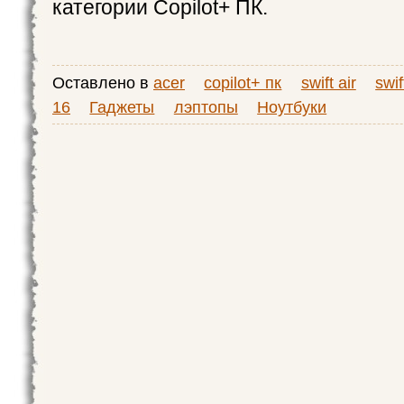
категории Copilot+ ПК.
Оставлено в
acer
copilot+ пк
swift air
swif
16
Гаджеты
лэптопы
Ноутбуки