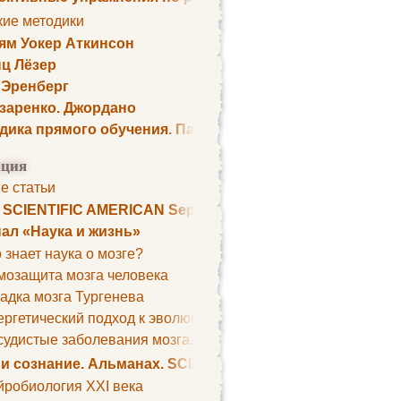
кие методики
ям Уокер Аткинсон
ц Лёзер
 Эренберг
озаренко. Джордано
дика прямого обучения. Пауль Шелли
ция
е статьи
. SCIENTIFIC AMERICAN September 1979
ал «Наука и жизнь»
 знает наука о мозге?
мозащита мозга человека
адка мозга Тургенева
ргетический подход к эволюции мозга
удистые заболевания мозга. Все может начаться с головно
 и сознание. Альманах. SCIENTIFIC AMERICAN
йробиология XXI века