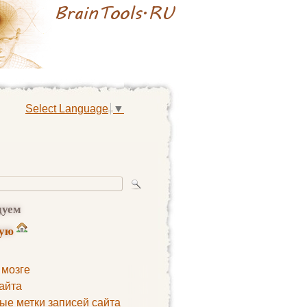
Select Language
▼
дуем
ную
 мозге
айта
ые метки записей сайта