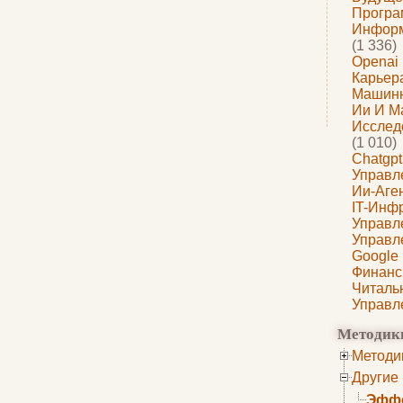
Програ
Информ
(1 336)
Openai
Карьера
Машин
Ии И М
Исслед
(1 010)
Chatgpt
Управл
Ии-Аге
IT-Инф
Управл
Управл
Google
Финанс
Читаль
Управл
Методик
Методи
Другие
Эффе