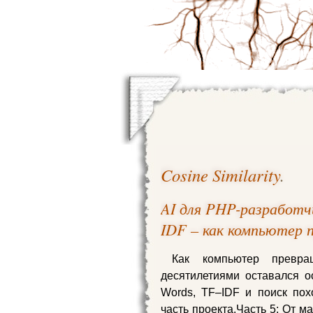
Cosine Similarity
.
AI для PHP-разработчи
IDF – как компьютер
Как компьютер превр
десятилетиями оставался о
Words, TF–IDF и поиск по
часть проекта.Часть 5: От м