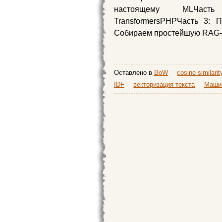
настоящему MLЧасть
TransformersPHPЧасть 3: П
Собираем простейшую RAG-си
Оставлено в
BoW
cosine similarit
IDF
векторизация текста
Машин