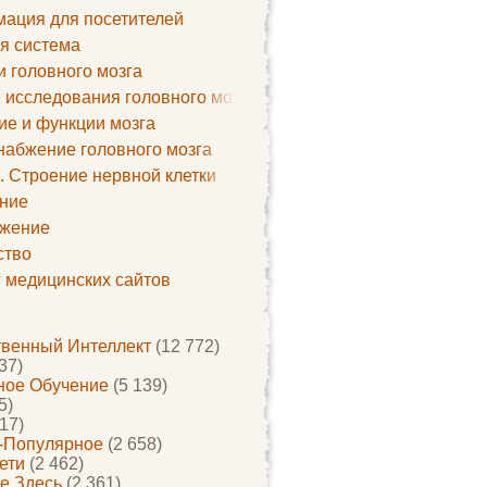
ация для посетителей
я система
и головного мозга
 исследования головного мозга
ие и функции мозга
набжение головного мозга
. Строение нервной клетки
ние
жение
ство
г медицинских сайтов
твенный Интеллект
(12 772)
37)
ое Обучение
(5 139)
5)
17)
-Популярное
(2 658)
ети
(2 462)
е Здесь
(2 361)