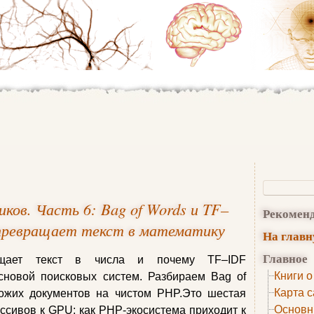
ков. Часть 6: Bag of Words и TF–
Рекомен
 превращает текст в математику
На глав
Главное
ащает текст в числа и почему TF–IDF
Книги о
сновой поисковых систем. Разбираем Bag of
Карта с
хожих документов на чистом PHP.Это шестая
Основн
ассивов к GPU: как PHP-экосистема приходит к