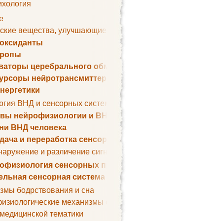
ихология
е
ские вещества, улучшающие умственные способности
оксиданты
тропы
ваторы церебрального обмена веществ
урсоры нейротрансмиттеров
нергетики
огия ВНД и сенсорных систем
вы нейрофизиологии и ВНД
ни ВНД человека
дача и переработка сенсорных сигналов
наружение и различение сигналов. Сенсорная рецепция
офизиология сенсорных процессов
ельная сенсорная система
змы бодрствования и сна
изиологические механизмы сна
 медицинской тематики