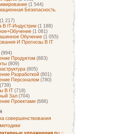
ммирование
(1 544)
ационная Безопасность
(1 217)
 В IT-Индустрии
(1 188)
ное+обучение
(1 081)
ашинное Обучение
(1 055)
ования И Прогнозы В IT
(994)
ение Продуктом
(883)
нты
(809)
раструктура
(805)
ение Разработкой
(801)
ение Персоналом
(780)
(739)
ы В IT
(718)
ный Зал
(704)
ение Проектами
(686)
и
ка совершенствования
 методики
ктивные упражнения по развитию памяти