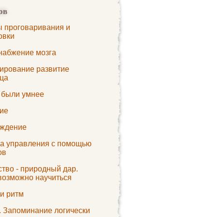
ов
 проговаривания и
овки
набжение мозга
ирование развитие
ца
 были умнее
ие
ждение
а управления с помощью
ов
тво - природный дар.
возможно научиться
и ритм
. Запоминание логически