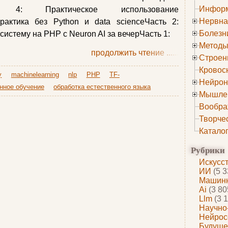
Информ
 4: Практическое использование
Нервна
рактика без Python и data scienceЧасть 2:
Болезн
стему на PHP с Neuron AI за вечерЧасть 1:
Методы
продолжить чтение
......
Строен
Кровос
y
machinelearning
nlp
PHP
TF-
Нейрон
ное обучение
обработка естественного языка
Мышле
Вообра
Творче
Катало
Рубрики
Искусс
ИИ
(5 3
Машинн
Ai
(3 80
Llm
(3 1
Научно
Нейрос
Будуще