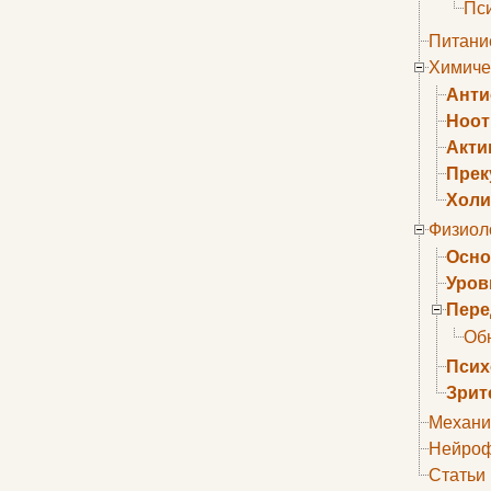
Пс
Питани
Химиче
Анти
Ноо
Акти
Прек
Холи
Физиол
Осно
Уров
Пере
Об
Псих
Зрит
Механи
Нейроф
Статьи