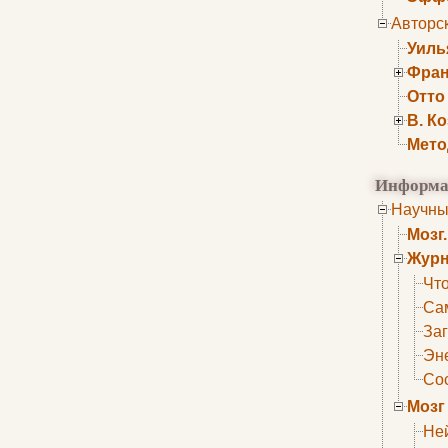
Авторс
Уиль
Фран
Отто
В. К
Мето
Информа
Научны
Мозг
Журн
Что
Са
Заг
Эне
Сос
Мозг
Не