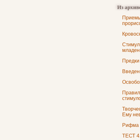
Из архив
Приемы
прорис
Кровос
Стимул
младен
Предки
Введен
Освобо
Правил
стимул
Творчес
Ему не
Рифма 
ТЕСТ 4