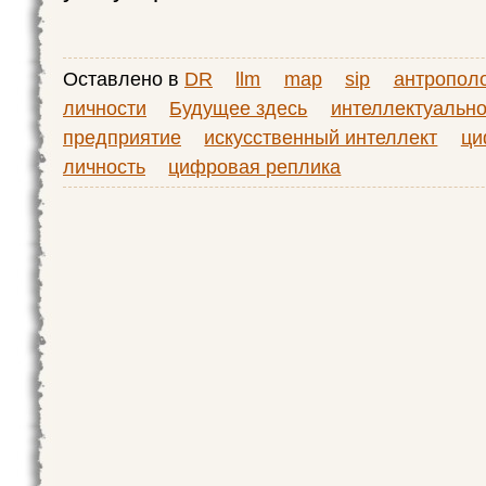
Оставлено в
DR
llm
map
sip
антропол
личности
Будущее здесь
интеллектуальн
предприятие
искусственный интеллект
ци
личность
цифровая реплика