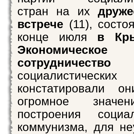
стран на их
друже
встрече
(11), состо
конце июля
в Кр
Экономическое
сотрудничество
(
социалистически
констатировали он
огромное значе
построения соци
коммунизма, для не