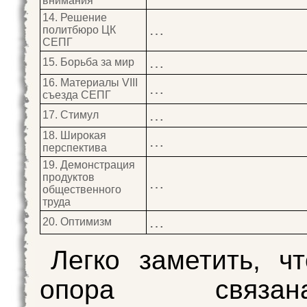
внимания
14. Решение
…
политбюро ЦК
СЕПГ
…
15. Борьба за мир
16. Материалы VIII
…
съезда СЕПГ
…
17. Стимул
18. Широкая
…
перспектива
19. Демонстрация
продуктов
…
общественного
труда
…
20. Оптимизм
Легко заметить, ч
опора связ