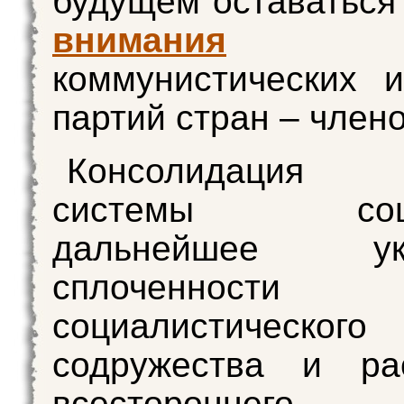
будущем оставатьс
внимания
(1
коммунистических 
партий стран – член
Консолидация 
системы социа
дальнейшее укр
сплоченности
социалистического
содружества и ра
всестороннего