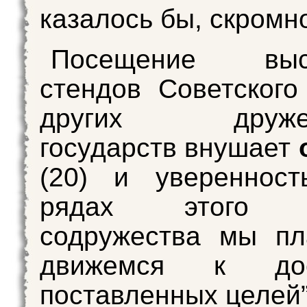
казалось бы, скромно
Посещение выст
стендов Советског
других дружес
государств внушает
(20) и уверенност
рядах этого м
содружества мы пл
движемся к дос
поставленных целей”