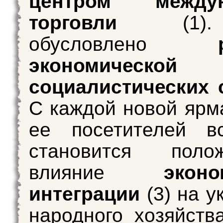
центром междун
торговли
(1).
обусловлено
экономической
социалистических 
С каждой новой ярм
ее посетителей в
становится полож
влияние
эконо
интеграции
(3) на у
народного хозяйств