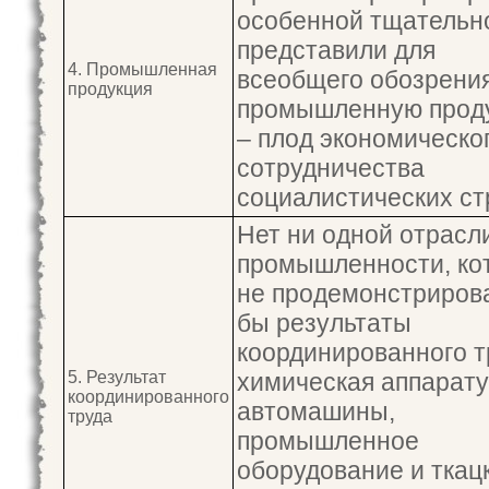
особенной тщательн
представили для
4. Промышленная
всеобщего обозрени
продукция
промышленную прод
– плод экономическо
сотрудничества
социалистических ст
Нет ни одной отрасл
промышленности, ко
не продемонстриров
бы результаты
координированного т
5. Результат
химическая аппарату
координированного
автомашины,
труда
промышленное
оборудование и ткац