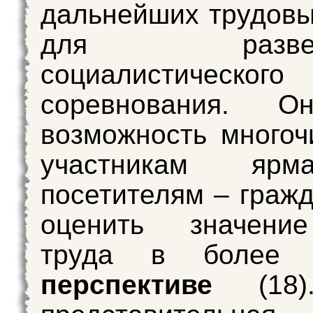
дальнейших трудовы
для разверт
социалистического
соревнования. О
возможность много
участникам яр
посетителям – граж
оценить значени
труда в боле
перспективе
(18)