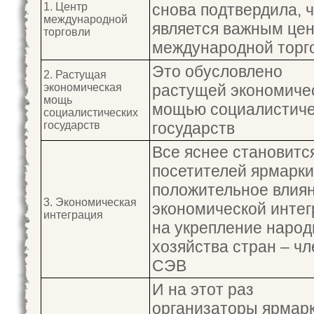
1. Центр
снова подтвердила, 
международной
является важным це
торговли
международной торг
Это обусловлено
2. Растущая
экономическая
растущей экономиче
мощь
мощью социалистиче
социалистических
государств
государств
Все яснее становитс
посетителей ярмарки
положительное влия
3. Экономическая
экономической инте
интеграция
на укрепление народ
хозяйства стран – ч
СЭВ
И на этот раз
организаторы ярмарк