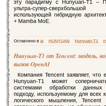
эту парадигму с Hunyuan-T1 –
ультра-супер-сверхбольш
использующей гибридную архитект
+ Mamba MoE.
Оставлено в
ai
HUNYUAN
Hunyuan-T1
Hunyuan-T1 от Tencent: модель, к
вызов OpenAI
Компания Tencent заявляет, что 
Hunyuan-T1 может сопернича
системами обработки данных 
подходу, используемому для всех 
логического мышления, Tencent 