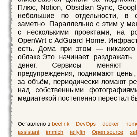
Плюс, Notion, Obsidian Sync, Goo
небольшие по отдельности, в 
заметно. Параллельно с этим у ме
с несколькими проектами, на ро
OpenWrt с AdGuard Home. Инфрас
есть. Дома при этом — никакого
облаке.Это начинает раздражать 
денег. Сервисы меняют к
предупреждения, поднимают цены,
за объём, периодически ломают ре
над собственными фотографиям
медиатекой постепенно перестал б
Оставлено в
beelink
DevOps
docker
hom
assistant
immich
jellyfin
Open source
sel