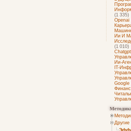
Програ
Информ
(1 335)
Openai
Карьера
Машин
Ии И М
Исслед
(1 010)
Chatgpt
Управл
Ии-Аге
IT-Инф
Управл
Управл
Google
Финанс
Читаль
Управл
Методик
Методи
Другие
Эффе