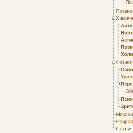
Пс
Питани
Химиче
Анти
Ноо
Акти
Прек
Холи
Физиол
Осно
Уров
Пере
Об
Псих
Зрит
Механи
Нейроф
Статьи