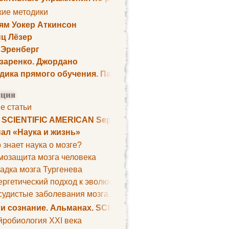
кие методики
ям Уокер Аткинсон
ц Лёзер
 Эренберг
озаренко. Джордано
дика прямого обучения. Пауль Шелли
ция
е статьи
. SCIENTIFIC AMERICAN September 1979
ал «Наука и жизнь»
 знает наука о мозге?
мозащита мозга человека
адка мозга Тургенева
ргетический подход к эволюции мозга
удистые заболевания мозга. Все может начаться с головно
 и сознание. Альманах. SCIENTIFIC AMERICAN
йробиология XXI века