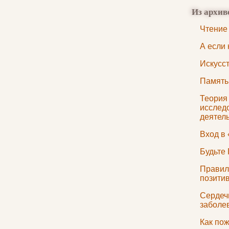
Из архив
Чтение
А если 
Искусс
Память
Теория
исслед
деятел
Вход в
Будьте
Правил
позити
Сердеч
заболе
Как по