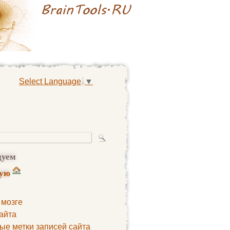
Select Language
▼
дуем
ную
 мозге
айта
ые метки записей сайта