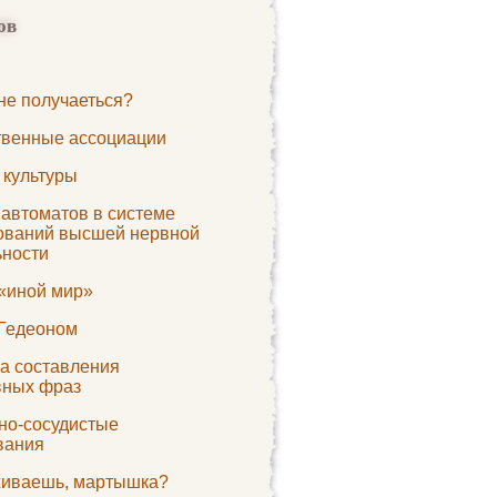
ов
не получаеться?
твенные ассоциации
 культуры
 автоматов в системе
ований высшей нервной
ьности
 «иной мир»
 Гедеоном
а составления
вных фраз
но-сосудистые
вания
живаешь, мартышка?