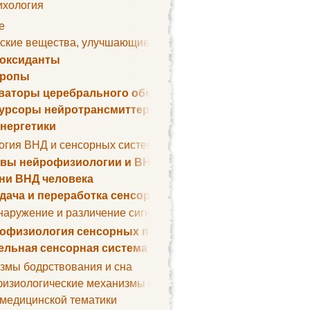
ихология
е
ские вещества, улучшающие умственные способности
оксиданты
тропы
ваторы церебрального обмена веществ
урсоры нейротрансмиттеров
нергетики
огия ВНД и сенсорных систем
вы нейрофизиологии и ВНД
ни ВНД человека
дача и переработка сенсорных сигналов
наружение и различение сигналов. Сенсорная рецепция
офизиология сенсорных процессов
ельная сенсорная система
змы бодрствования и сна
изиологические механизмы сна
 медицинской тематики