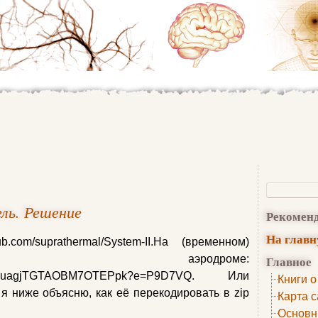
ль. Решение
Рекомен
На глав
ub.com/suprathermal/System-II.На (временном)
м аэродроме:
Главное
7Hvq263uagjTGTAOBM7OTEPpk?e=P9D7VQ. Или
Книги о
 я ниже объясню, как её перекодировать в zip
Карта с
Основн