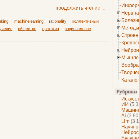
Информ
продолжить чтение
......
Нервна
Болезн
nking
machinelearning
rationality
коллективный
Методы
учение
общество
прототип
рациональное
Строен
Кровос
Нейрон
Мышле
Вообра
Творче
Катало
Рубрики
Искусс
ИИ
(5 3
Машинн
Ai
(3 80
Llm
(3 1
Научно
Нейрос
Будуще