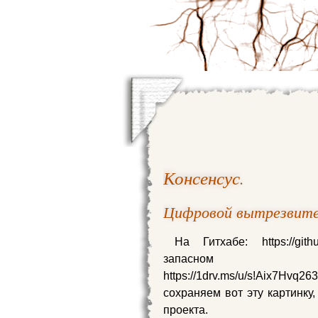
Консенсус
.
Цифровой вытрезвите
На Гитхабе: https://gith
запасно
https://1drv.ms/u/s!Aix
сохраняем вот эту картинку,
проекта.