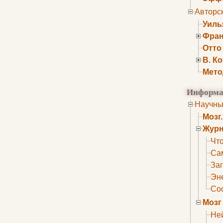
Авторс
Уиль
Фран
Отто
В. К
Мето
Информа
Научны
Мозг
Журн
Что
Са
Заг
Эне
Сос
Мозг
Не