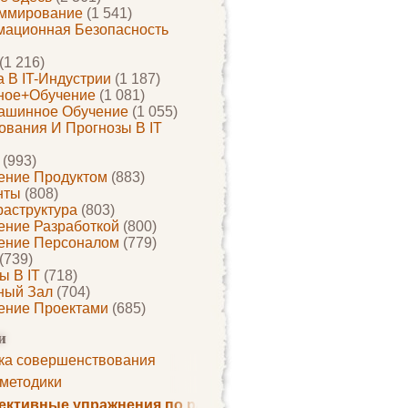
ммирование
(1 541)
ационная Безопасность
(1 216)
 В IT-Индустрии
(1 187)
ное+обучение
(1 081)
ашинное Обучение
(1 055)
ования И Прогнозы В IT
(993)
ение Продуктом
(883)
нты
(808)
раструктура
(803)
ение Разработкой
(800)
ение Персоналом
(779)
(739)
ы В IT
(718)
ный Зал
(704)
ение Проектами
(685)
и
ка совершенствования
 методики
ктивные упражнения по развитию памяти