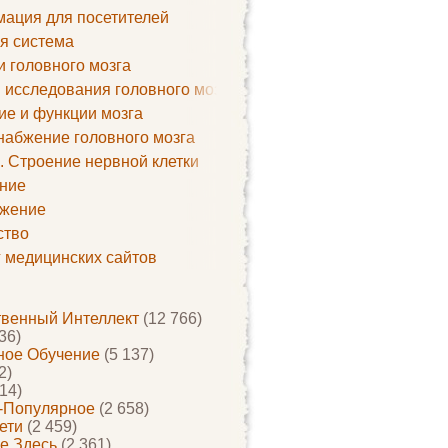
ация для посетителей
я система
и головного мозга
 исследования головного мозга
ие и функции мозга
набжение головного мозга
. Строение нервной клетки
ние
жение
ство
г медицинских сайтов
твенный Интеллект
(12 766)
36)
ое Обучение
(5 137)
2)
14)
-Популярное
(2 658)
ети
(2 459)
е Здесь
(2 361)