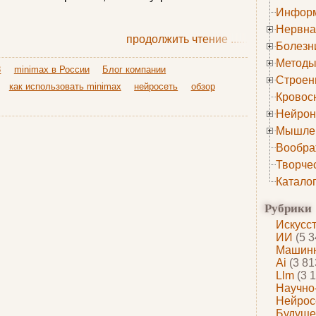
Информ
Нервна
продолжить чтение
......
Болезн
Методы
3
minimax в России
Блог компании
Строен
как использовать minimax
нейросеть
обзор
Кровос
Нейрон
Мышле
Вообра
Творче
Катало
Рубрики
Искусс
ИИ
(5 3
Машинн
Ai
(3 81
Llm
(3 1
Научно
Нейрос
Будуще