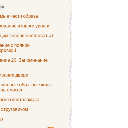
ов
мые части образа
рование второго уровня
им совершенствоваться
ение с полной
ровкой
ение 20. Запоминание
ивание двери
ованные образные коды
чных чисел
огия гипоталамуса
 с грузовиком
ер