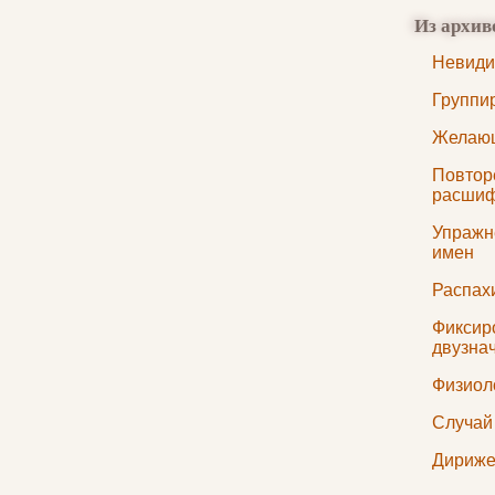
Из архив
Невиди
Группи
Желающ
Повтор
расшиф
Упражн
имен
Распах
Фиксир
двузна
Физиол
Случай
Дириж