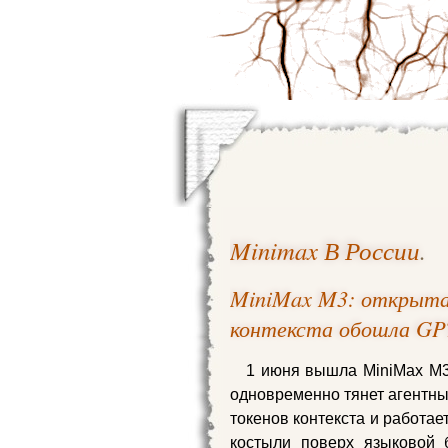
Minimax В России
.
MiniMax M3: открытая
контекста обошла GPT
1 июня вышла MiniMax M3 
одновременно тянет агентны
токенов контекста и работае
костыли поверх языковой 