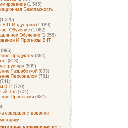
ммирование
(1 545)
ационная Безопасность
(1 220)
 В IT-Индустрии
(1 189)
ное+обучение
(1 082)
ашинное Обучение
(1 055)
ования И Прогнозы В IT
(996)
ение Продуктом
(884)
нты
(813)
раструктура
(809)
ение Разработкой
(803)
ение Персоналом
(781)
(741)
ы В IT
(720)
ный Зал
(704)
ение Проектами
(687)
и
ка совершенствования
 методики
ктивные упражнения по развитию памяти