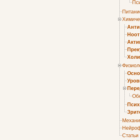
Пс
Питани
Химиче
Анти
Ноо
Акти
Прек
Холи
Физиол
Осно
Уров
Пере
Об
Псих
Зрит
Механи
Нейроф
Статьи