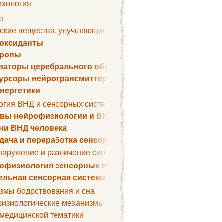
ихология
е
ские вещества, улучшающие умственные способности
оксиданты
тропы
ваторы церебрального обмена веществ
урсоры нейротрансмиттеров
нергетики
огия ВНД и сенсорных систем
вы нейрофизиологии и ВНД
ни ВНД человека
дача и переработка сенсорных сигналов
наружение и различение сигналов. Сенсорная рецепция
офизиология сенсорных процессов
ельная сенсорная система
змы бодрствования и сна
изиологические механизмы сна
 медицинской тематики