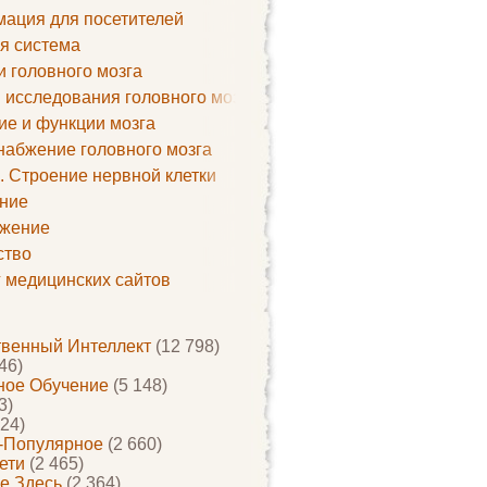
ация для посетителей
я система
и головного мозга
 исследования головного мозга
ие и функции мозга
набжение головного мозга
. Строение нервной клетки
ние
жение
ство
г медицинских сайтов
твенный Интеллект
(12 798)
46)
ое Обучение
(5 148)
3)
24)
-Популярное
(2 660)
ети
(2 465)
е Здесь
(2 364)