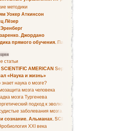
кие методики
ям Уокер Аткинсон
ц Лёзер
 Эренберг
озаренко. Джордано
дика прямого обучения. Пауль Шелли
ция
е статьи
. SCIENTIFIC AMERICAN September 1979
ал «Наука и жизнь»
 знает наука о мозге?
мозащита мозга человека
адка мозга Тургенева
ргетический подход к эволюции мозга
удистые заболевания мозга. Все может начаться с головно
 и сознание. Альманах. SCIENTIFIC AMERICAN
йробиология XXI века