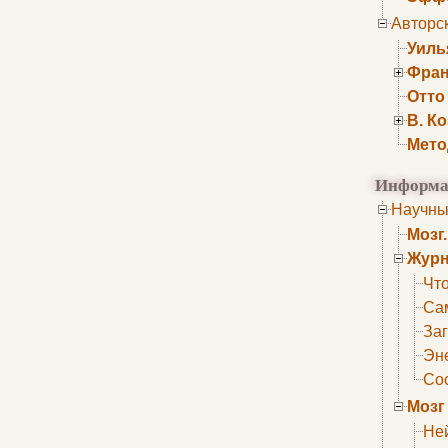
Авторс
Уиль
Фран
Отто
В. К
Мето
Информа
Научны
Мозг
Журн
Что
Са
Заг
Эне
Сос
Мозг
Не