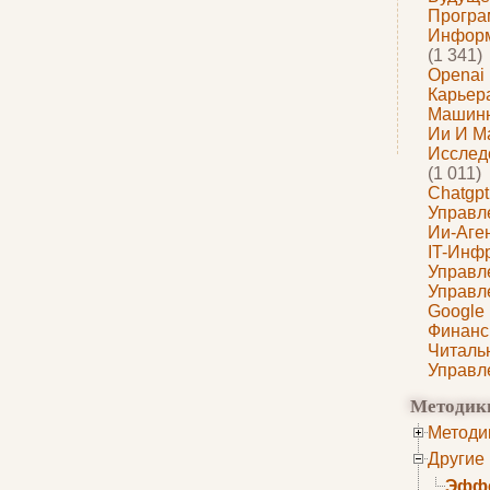
Програ
Информ
(1 341)
Openai
Карьера
Машин
Ии И М
Исслед
(1 011)
Chatgpt
Управл
Ии-Аге
IT-Инф
Управл
Управл
Google
Финанс
Читаль
Управл
Методик
Методи
Другие
Эффе