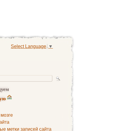
Select Language
▼
дуем
ную
 мозге
айта
ые метки записей сайта